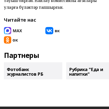
тауыш биргән. Һайлау комиссияһы ағзалары
уларға бүләктәр тапшырған.
Читайте нас
Партнеры
Фотобанк
Рубрика "Еда и
журналистов РБ
напитки"