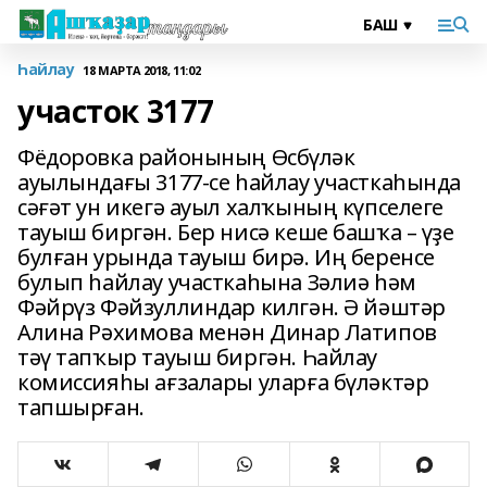
Һайлау
18 МАРТА 2018, 11:02
участок 3177
Фёдоровка районының Өсбүләк
ауылындағы 3177-се һайлау участкаһында
сәғәт ун икегә ауыл халҡының күпселеге
тауыш биргән. Бер нисә кеше башҡа – үҙе
булған урында тауыш бирә. Иң беренсе
булып һайлау участкаһына Зәлиә һәм
Фәйрүз Фәйзуллиндар килгән. Ә йәштәр
Алина Рәхимова менән Динар Латипов
тәү тапҡыр тауыш биргән. Һайлау
комиссияһы ағзалары уларға бүләктәр
тапшырған.