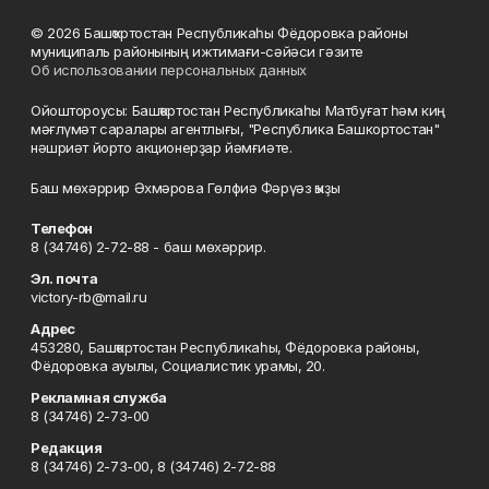
© 2026 Башҡортостан Республикаһы Фёдоровка районы
муниципаль районының ижтимағи-сәйәси гәзите
Об использовании персональных данных
Ойоштороусы: Башҡортостан Республикаһы Матбуғат һәм киң
мәғлүмәт саралары агентлығы, "Республика Башкортостан"
нәшриәт йорто акционерҙар йәмғиәте.
Баш мөхәррир Әхмәрова Гөлфиә Фәрүәз ҡыҙы
Телефон
8 (34746) 2-72-88 - баш мөхәррир.
Эл. почта
victory-rb@mail.ru
Адрес
453280, Башҡортостан Республикаһы, Фёдоровка районы,
Фёдоровка ауылы, Социалистик урамы, 20.
Рекламная служба
8 (34746) 2-73-00
Редакция
8 (34746) 2-73-00, 8 (34746) 2-72-88