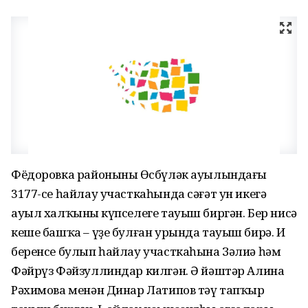
Фёдоровка районының Өсбүләк ауылындағы
3177-се һайлау участкаһында сәғәт ун икегә
ауыл халҡының күпселеге тауыш биргән. Бер нисә
кеше башҡа – үҙе булған урында тауыш бирә. Иң
беренсе булып һайлау участкаһына Зәлиә һәм
Фәйрүз Фәйзуллиндар килгән. Ә йәштәр Алина
Рәхимова менән Динар Латипов тәү тапҡыр