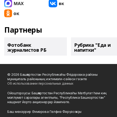
Партнеры
Фотобанк
Рубрика "Еда и
журналистов РБ
напитки"
© 2026 Башҡортостан Республикаһы Фёдоровка районы
муниципаль районының ижтимағи-сәйәси гәзите
Об использовании персональных данных
Ойоштороусы: Башҡортостан Республикаһы Матбуғат һәм киң
мәғлүмәт саралары агентлығы, "Республика Башкортостан"
нәшриәт йорто акционерҙар йәмғиәте.
Баш мөхәррир Әхмәрова Гөлфиә Фәрүәз ҡыҙы