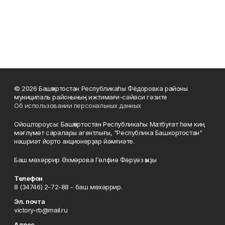
© 2026 Башҡортостан Республикаһы Фёдоровка районы
муниципаль районының ижтимағи-сәйәси гәзите
Об использовании персональных данных
Ойоштороусы: Башҡортостан Республикаһы Матбуғат һәм киң
мәғлүмәт саралары агентлығы, "Республика Башкортостан"
нәшриәт йорто акционерҙар йәмғиәте.
Баш мөхәррир Әхмәрова Гөлфиә Фәрүәз ҡыҙы
Телефон
8 (34746) 2-72-88 - баш мөхәррир.
Эл. почта
victory-rb@mail.ru
Адрес