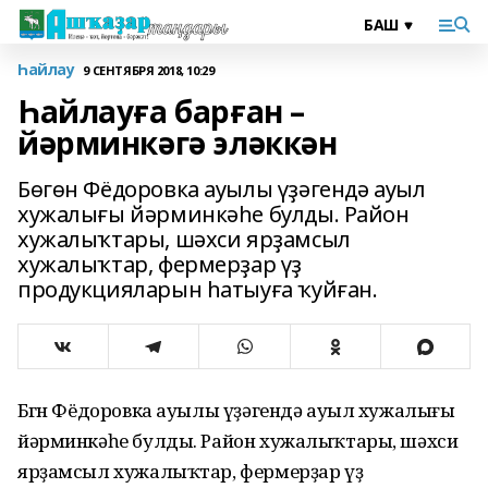
Һайлау
9 СЕНТЯБРЯ 2018, 10:29
Һайлауға барған –
йәрминкәгә эләккән
Бөгөн Фёдоровка ауылы үҙәгендә ауыл
хужалығы йәрминкәһе булды. Район
хужалыҡтары, шәхси ярҙамсыл
хужалыҡтар, фермерҙар үҙ
продукцияларын һатыуға ҡуйған.
Бөгөн Фёдоровка ауылы үҙәгендә ауыл хужалығы
йәрминкәһе булды. Район хужалыҡтары, шәхси
ярҙамсыл хужалыҡтар, фермерҙар үҙ