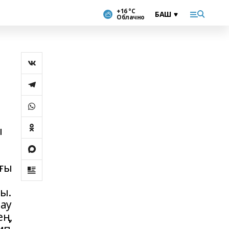
+16 °С
Облачно
ы
ығы
ы.
лау
ең,