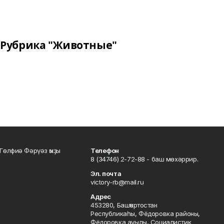
Рубрика "Животные"
Гөлфиә Фәрүәз ҡыҙы
Телефон
8 (34746) 2-72-88 - баш мөхәррир.
Эл. почта
victory-rb@mail.ru
Адрес
453280, Башҡортостан
Республикаһы, Фёдоровка районы,
Фёдоровка ауылы, Социалистик