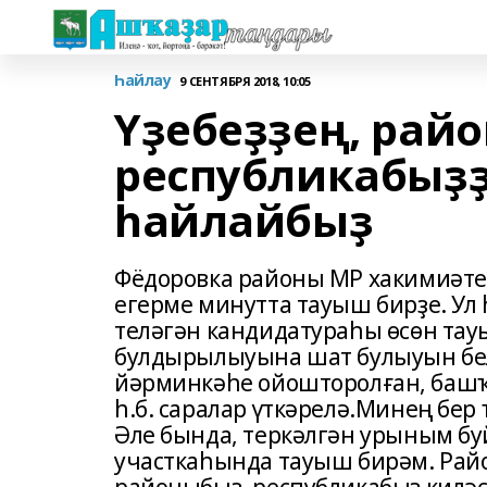
Һайлау
9 СЕНТЯБРЯ 2018, 10:05
Үҙебеҙҙең, рай
республикабыҙҙ
һайлайбыҙ
Фёдоровка районы МР хакимиәте
егерме минутта тауыш бирҙе. Ул
теләгән кандидатураһы өсөн тау
булдырылыуына шат булыуын бел
йәрминкәһе ойошторолған, башҡ
һ.б. саралар үткәрелә.Минең бер
Әле бында, теркәлгән урыным бу
участкаһында тауыш бирәм. Райо