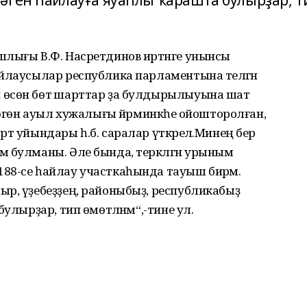
әген һайлауға яуаплы ҡарашта булырҙар, т
шлығы В.Ф. Насретдинов иртәнге унынсы
йлаусылар республика парламентына теләгән
 өсөн бөтә шарттар ҙа булдырылыуына шат
бөгөн ауыл хужалығы йәрминкәһе ойошторолған,
т уйындары һ.б. саралар үткәрелә.Минең бер
м булманы. Әле бында, теркәлгән урыным
88-се һайлау участкаһында тауыш бирәм.
ыр, үҙебеҙҙең, районыбыҙ, республикабыҙ
улырҙар, тип өмөтләнәм“,-тине ул.