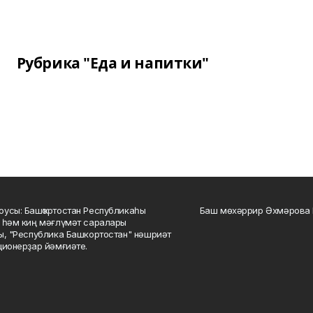
Рубрика "Еда и напитки"
усы: Башҡортостан Республикаһы
Баш мөхәррир Әхмәрова 
 һәм киң мәғлүмәт саралары
ы, "Республика Башкортостан" нәшриәт
ционерҙар йәмғиәте.