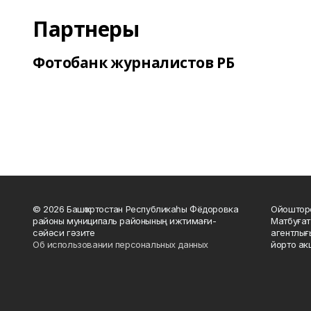
Партнеры
Фотобанк журналистов РБ
© 2026 Башҡортостан Республикаһы Фёдоровка
Ойошторо
районы муниципаль районының ижтимағи-
Матбуғат
сәйәси гәзите
агентлығ
Об использовании персональных данных
йорто ак