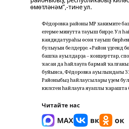
районыбыҙ, республикабыҙ киләс
өмөтләнәм“,-тине ул.
Фёдоровка районы МР хакимиәте ба
егерме минутта тауыш бирҙе. Ул һа
кандидатураһы өсөн тауыш бирһен
булыуын белдерҙе. «Район үҙәгендә 
башҡа ауылдарҙа – концерттар, спор
ҡасан да һайлауға бармай ҡалғаны
буйынса, Фёдоровка ауылындағы 31
Районыбыҙ һайлаусылары әүҙем бул
киләсәген һайлауға яуаплы ҡарашта б
Читайте нас