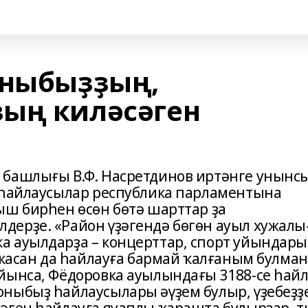
оныбыҙҙың,
ың киләсәген
 башлығы В.Ф. Насретдинов иртәнге унынс
 һайлаусылар республика парламентына
ыш бирһен өсөн бөтә шарттар ҙа
дерҙе. «Район үҙәгендә бөгөн ауыл хужал
а ауылдарҙа – концерттар, спорт уйындары
 ҡасан да һайлауға бармай ҡалғаным булман
йынса, Фёдоровка ауылындағы 3188-се һай
ныбыҙ һайлаусылары әүҙем булыр, үҙебеҙҙ