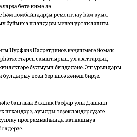
ларҙа бөтә нимә лә
е һәм комбайндарҙы ремонтлау һәм ауыл
ыу буйынса пландары менән уртаҡлашты.
игы Нурфәиз Насретдинов кәңәшмәгә йомғаҡ
рһәткестәрен сағыштырып, ул азаттарҙың
мкинлектәре булыуын билдәләне. Эш урындары
 булдырыу өсөн бер нисә кәңәш бирҙе.
мәһе башлығы Владик Расфар улы Дашкин
к иткәндәре, ауылды төҙөкләндереүҙәге
 хуплау программаһында ҡатнашыуға
елдерҙе.