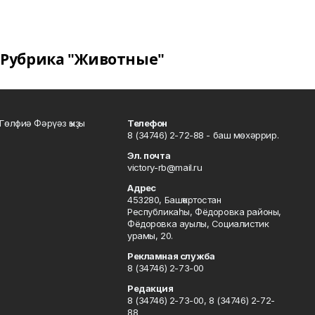
Рубрика "Животные"
Гөлфиә Фәрүәз ҡыҙы
Телефон
8 (34746) 2-72-88 - баш мөхәррир.
Эл. почта
victory-rb@mail.ru
Адрес
453280, Башҡортостан
Республикаһы, Фёдоровка районы,
Фёдоровка ауылы, Социалистик
урамы, 20.
Рекламная служба
8 (34746) 2-73-00
Редакция
8 (34746) 2-73-00, 8 (34746) 2-72-
88