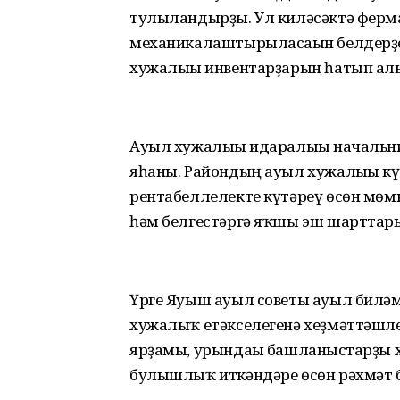
тулыландырҙы. Ул киләсәктә ферма
механикалаштырыласағын белдерҙ
хужалығы инвентарҙарын һатып ал
Ауыл хужалығы идаралығы начальн
яһаны. Райондың ауыл хужалығы кү
рентабеллелекте күтәреү өсөн мө
һәм белгестәргә яҡшы эш шарттары
Үрге Яуыш ауыл советы ауыл билә
хужалыҡ етәкселегенә хеҙмәттәшле
ярҙамы, урындағы башланғыстарҙы
булышлыҡ иткәндәре өсөн рәхмәт б