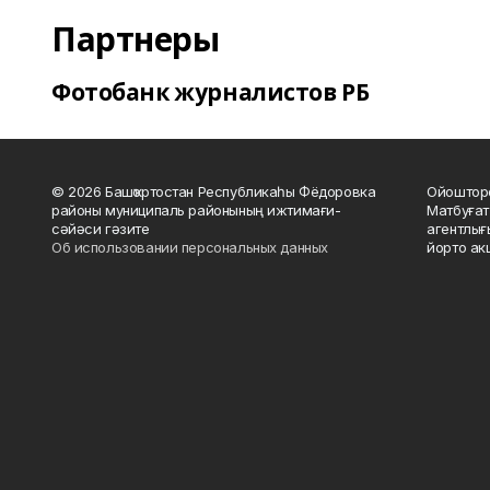
Партнеры
Фотобанк журналистов РБ
© 2026 Башҡортостан Республикаһы Фёдоровка
Ойошторо
районы муниципаль районының ижтимағи-
Матбуғат
сәйәси гәзите
агентлығ
Об использовании персональных данных
йорто ак