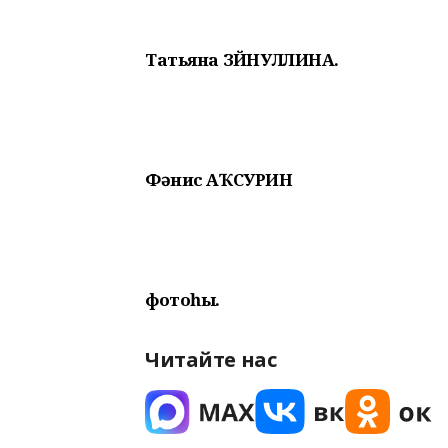
Татьяна ЗӘЙНУЛЛИНА.
Фәнис АҠСУРИН
фотоһы.
Читайте нас