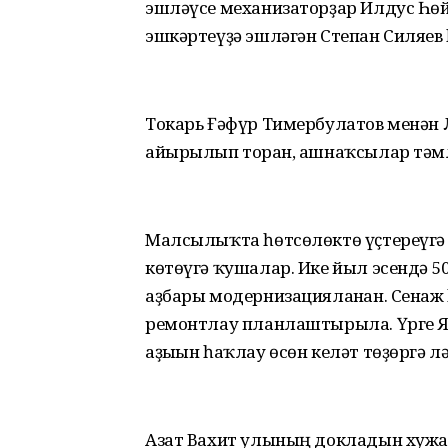
эшләүсе механизаторҙар Илдус Һөй
эшкәртеүҙә эшләгән Степан Силяе
Токарь Ғәфүр Тимербулатов менән 
айырылып торған, ашнаҡсылар тәм
Малсылыҡта һөтсөлөктө үҫтереүгә ҙ
көтөүгә ҡушалар. Ике йыл эсендә 
аҙбары модернизацияланған. Сенаж
ремонтлау планлаштырыла. Үрге 
аҙығын һаҡлау өсөн келәт төҙөргә л
Азат Вахит улының докладын хуж