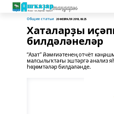
Общие статьи
20 ФЕВРАЛЯ 2018, 06:25
Хаталарҙы иҫәп
билдәләнеләр
“Азат” йәмғиәтенең отчёт кәңәш
малсылыҡтағы эштәргә анализ я
һөҙөмтәләр билдәләнде.