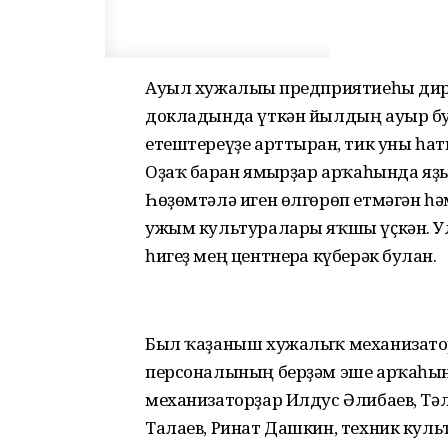
Ауыл хужалығы предприятиеһы дир
докладында үткән йылдың ауыр бу
етештереүҙе арттырған, тик уны һа
Оҙаҡ барған ямғырҙар арҡаһында яҙ
Һөҙөмтәлә иген өлгөрөп етмәгән һә
ужым культуралары яҡшы үҫкән. У
һигеҙ мең центнерға күберәк булған.
Был ҡаҙаныш хужалыҡ механизатор
персоналының берҙәм эше арҡаһынд
механизаторҙар Илдус Әлибаев, Тәл
Талаев, Ринат Дашкин, техник кул