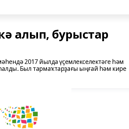
кә алып, бурыстар
мәһендә 2017 йылда үҫемлекселектәге һәм
һалды. Был тармаҡтарҙағы ыңғай һәм кире