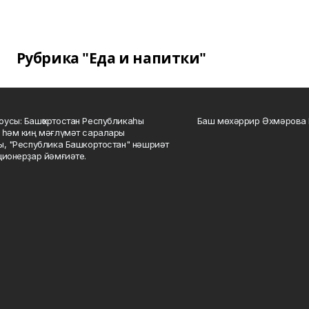
Рубрика "Еда и напитки"
усы: Башҡортостан Республикаһы
Баш мөхәррир Әхмәрова 
 һәм киң мәғлүмәт саралары
ы, "Республика Башкортостан" нәшриәт
ционерҙар йәмғиәте.