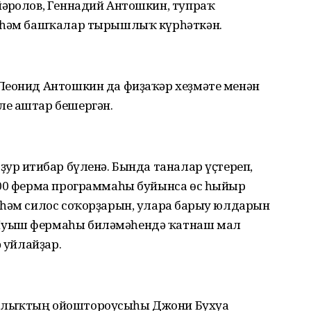
әрғолов, Геннадий Антошкин, тупраҡ
в һәм башҡалар тырышлыҡ күрһәткән.
Леонид Антошкин да фиҙаҡәр хеҙмәте менән
ле аштар бешергән.
ур иғтибар бүленә. Бында таналар үҫтереп,
500 ферма программаһы буйынса өс һыйыр
 һәм силос соҡорҙарын, уларға барыу юлдарын
Яуыш фермаһы биләмәһендә ҡатнаш мал
ә уйлайҙар.
алыҡтың ойоштороусыһы Джони Бухуа