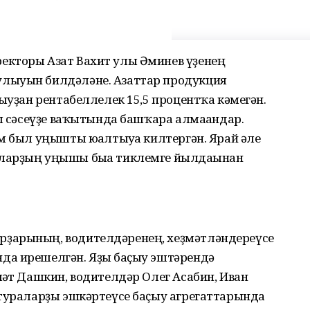
екторы Азат Вахит улы Әминев үҙенең
лыуын билдәләне. Азаттар продукция
тыуҙан рентабеллелек 15,5 процентҡа кәмегән.
ғы сәсеүҙе ваҡытында башҡара алмағандар.
м был уңышты юғалтыуға килтергән. Ярай әле
ларҙың уңышы быға тиклемге йылдағынан
ҙарының, водителдәренең, хеҙмәтләндереүсе
а ирешелгән. Яҙғы баҫыу эштәрендә
ғәт Дашкин, водителдәр Олег Асабин, Иван
ьтураларҙы эшкәртеүсе баҫыу агрегаттарында