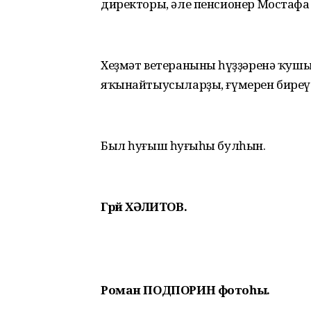
директоры, әле пенсионер Мостафа
Хеҙмәт ветеранының һүҙҙәренә ҡушы
яҡынайтыусыларҙы, ғүмерен биреүс
Был һуғыш һуңғыһы булһын.
Гәрәй ХӘЛИТОВ.
Роман ПОДПОРИН фотоһы.