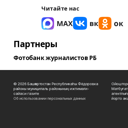
Читайте нас
Партнеры
Фотобанк журналистов РБ
© 2026 Башҡортостан Республикаһы Фёдоровка
Ойошторо
районы муниципаль районының ижтимағи-
Матбуғат
сәйәси гәзите
агентлығ
Об использовании персональных данных
йорто ак