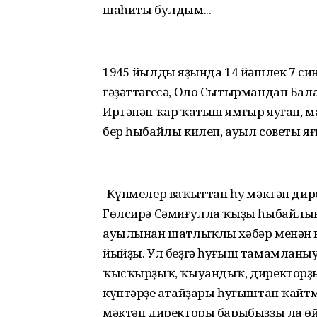
шаһиты булдым...
1945 йылдың яҙында 14 йәшлек 7 
ғәҙәттәгесә, Оло Сытырмандан Бал
Иртәнән ҡар ҡатыш ямғыр яуған, м
бер һыбайлы килеп, ауыл советы яғ
-Күпмелер ваҡыттан һуң мәктәп ди
Гөлсирә Сәмиғулла ҡыҙы һыбайлын
ауылынан шатлыҡлы хәбәр менән ки
йыйҙы. Ул беҙгә һуғыш тамамланыуы
ҡысҡырҙыҡ, ҡыуандыҡ, директорҙы 
күптәрҙең атайҙары һуғыштан ҡайт
мәктәп директоры барыбыҙҙы ла өй