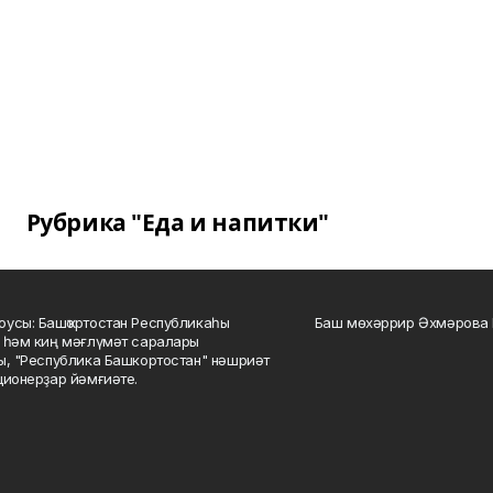
Рубрика "Еда и напитки"
усы: Башҡортостан Республикаһы
Баш мөхәррир Әхмәрова 
 һәм киң мәғлүмәт саралары
ы, "Республика Башкортостан" нәшриәт
ционерҙар йәмғиәте.