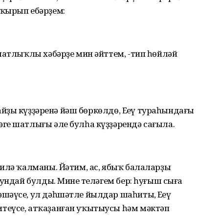
сҡырып ебәрҙем:
шатлыҡлы хәбәрҙе мин әйттем, -тип һөйләй
айҙың күҙҙәренә йәш бөркөлдө, Еңеү тураһындағы
ге шатлығы әле булһа күҙҙәрендә сағыла.
аилә ҡалманы. Йәтим, ас, ябыҡ балаларҙы
ундай булды. Минең теләгем бер: һуғыш сыға
шәүсе, ул дәһшәтле йылдар шаһиты, Еңеү
теүсе, атҡаҙанған уҡытыусы һәм мәктәп