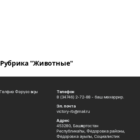
Рубрика "Животные"
Гөлфиә Фәрүәз ҡыҙы
Телефон
8 (34746) 2-72-88 - баш мөхәррир.
Эл. почта
victory-rb@mail.ru
Адрес
453280, Башҡортостан
Республикаһы, Фёдоровка районы,
Фёдоровка ауылы, Социалистик