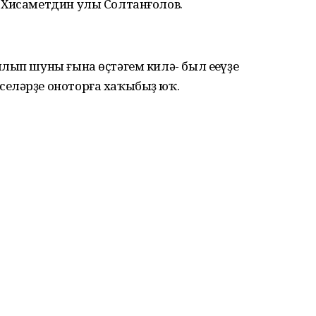
 Хисаметдин улы Солтанғолов.
лып шуны ғына өҫтәгем килә- был еңеүҙе
еләрҙе оноторға хаҡыбыҙ юҡ.