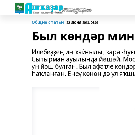
Общие статьи
22 ИЮНЯ 2018, 06:04
Был көндәр мине
Илебеҙҙең иң ҡайғылы, ҡара -һ
Сытырман ауылында йәшәй. Мост
ун йәш булған. Был афәтле көнд
һаҡланған. Еңеү көнөн дә ул яҡш