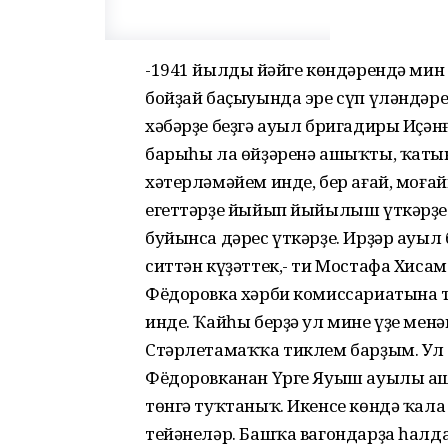
-1941 йылдың йәйге көндәрендә мин
бойҙай баҫыуында эре сүп үләндә
хәбәрҙе беҙгә ауыл бригадиры Иҫәнғ
барыһы ла өйҙәренә ашыҡты, ҡаты
хәтерләмәйем инде, бер ағай, моғай
егеттәрҙе йыйып йыйылыш үткәрҙе.
буйынса дәрес үткәрҙе. Ирҙәр ауыл 
ситтән күҙәттек,- ти Мостафа Хиса
Фёдоровка хәрби комиссариатына т
инде. Ҡайһы берҙә ул мине үҙе менә
Стәрлетамаҡҡа тиклем барҙым. Ул 
Фёдоровканан Үрге Яуыш ауылы аш
төнгә туҡтаныҡ. Икенсе көндә ҡал
тейәнеләр. Башҡа вагондарҙа һалд