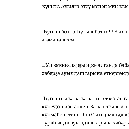
ҡушты. Ауылға етеү менән мин ҡы
-Һуғыш бөттө, һуғыш бөттө!!! Был 
әңгәмәләшсем.
... Ул ваҡиғаларҙы иҫкә алғанда баб
хәбәрҙе ауылдаштарына еткергәндә
-Һуғыштың ҡара ҡанаты теймәгән ғ
күреүҙән йән әрней. Бала сағыбыҙ ш
күрмәһен,-тине Оло Сытырманда йә
тураһында ауылдаштарына хәбәр и