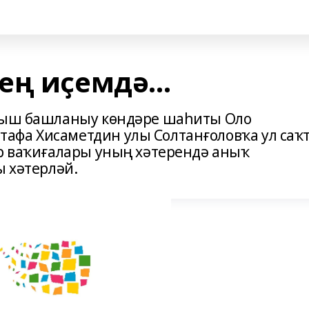
ң иҫемдә...
уғыш башланыу көндәре шаһиты Оло
афа Хисаметдин улы Солтанғоловҡа ул саҡ
әр ваҡиғалары уның хәтерендә аныҡ
ы хәтерләй.