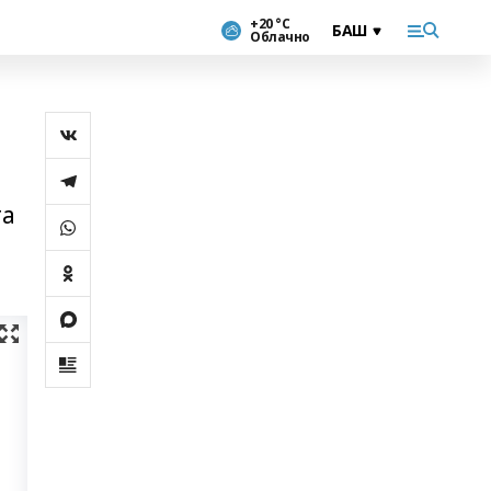
+20 °С
Облачно
та