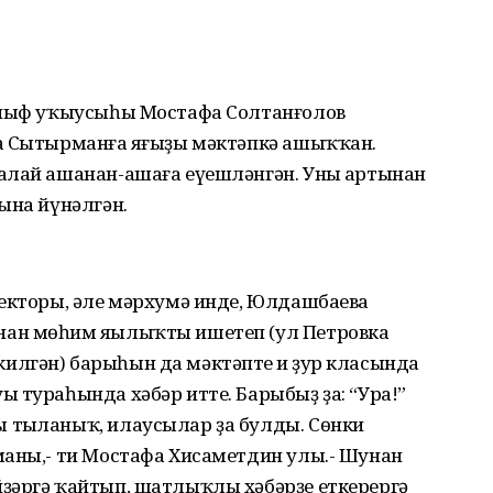
синыф уҡыусыһы Мостафа Солтанғолов
а Сытырманға яңғыҙы мәктәпкә ашыҡҡан.
алай ашанан-ашаға еүешләнгән. Уның артынан
ына йүнәлгән.
ректоры, әле мәрхумә инде, Юлдашбаева
ан мөһим яңылыҡты ишетеп (ул Петровка
лгән) барыһын да мәктәптең иң ҙур класында
 тураһында хәбәр итте. Барыбыҙ ҙа: “Ура!”
тыңланыҡ, илаусылар ҙа булды. Сөнки
маны,- ти Мостафа Хисаметдин улы.- Шунан
ҙәргә ҡайтып, шатлыҡлы хәбәрҙе еткерергә