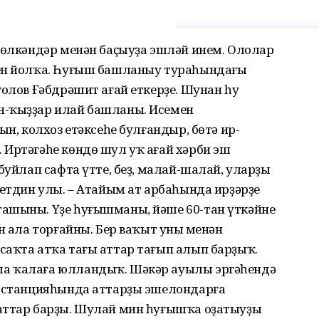
 өлкәндәр менән баҫыуҙа эшләй инем. Ололар
рен йолҡа. Һуғыш башланыу тураһындағы
олов Ғәбдрәшит ағай еткерҙе. Шунан һуң
н-ҡыҙҙар илай башланы. Исемен
ын, колхоз етәксеһе булғандыр, бөтә ир-
 Иртәгәһе көндө шул уҡ ағай хәрби эш
буйлап сафта үтте, беҙ, малай-шалай, уларҙы
метдин улы. – Атайым ат арбаһында ирҙәрҙе
ашыны. Үҙе һуғышманы, йәше 60-тан үткәйне
н ала торғайны. Бер ваҡыт уның менән
саҡта атҡа тағы аттар тағып алып барҙыҡ.
а ҡалаға юлландыҡ. Шәкәр ауылы эргәһендә
а станцияһында аттарҙы эшелондарға
аттар барҙы. Шулай мин һуғышҡа оҙатыуҙың