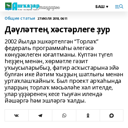
Общие статьи
27 ИЮЛЯ 2018, 06:11
Дәүләттең хәстәрлеге ҙур
2002 йылда эшкәртелгән “Торлаҡ”
федераль программаһы әлегәсә
көнүҙәклеген юғалтманы. Күптән түгел
һеҙҙең менән, хөрмәтле гәзит
уҡыусыларыбыҙ, фатир асҡыстарына эйә
булған ике йәтим ҡыҙҙың шатлығы менән
уртаҡлашҡайныҡ. Был проект арҡаһында
уларҙың торлаҡ мәсьәләһе хәл ителде,
улар үҙҙәренең кесе тыуған илендә
йәшәргә һәм эшләргә ҡалды.