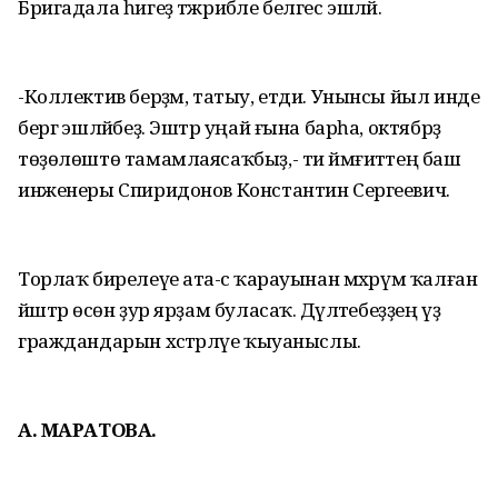
Бригадала һигеҙ тәжрибәле белгес эшләй.
-Коллектив берҙәм, татыу, етди. Унынсы йыл инде
бергә эшләйбеҙ. Эштәр уңай ғына барһа, октябрҙә
төҙөлөштө тамамлаясаҡбыҙ,- ти йәмғиәттең баш
инженеры Спиридонов Константин Сергеевич.
Торлаҡ бирелеүе ата-әсә ҡарауынан мәхрүм ҡалған
йәштәр өсөн ҙур ярҙам буласаҡ. Дәүләтебеҙҙең үҙ
граждандарын хәстәрләүе ҡыуаныслы.
А. МАРАТОВА.