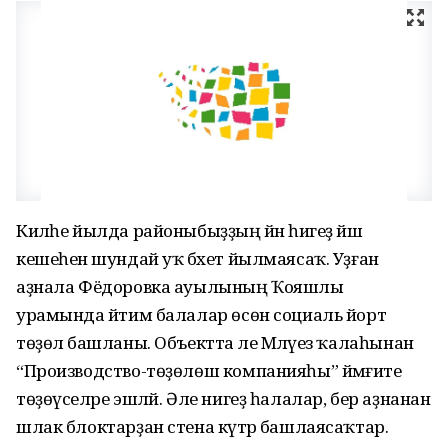
Киләһе йылда районыбыҙҙың йәнә һигеҙ йәш
кешеһенә шундай уҡ бәхет йылмаясаҡ. Уҙған
аҙнала Фёдоровка ауылының Ҡояшлы
урамында йәтим балалар өсөн социаль йорт
төҙөлә башланы. Объектта әле Мәләүез ҡалаһынан
“Производство-төҙөлөш компанияһы” йәмғиәте
төҙөүселәре эшләй. Әле нигеҙ һалалар, бер аҙнанан
шлак блоктарҙан стена күтәрә башлаясаҡтар.