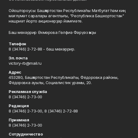
Ойоштороусы: Башҡортостан Республикаһы Матбуғат һәм киң
мәғлүмәт саралары агентлығы, "Республика Башкортостан"
нәшриәт йорто акционерҙар йәмғиәте.
Баш мөхәррир Әхмәрова Гөлфиә Фәрүәз ҡыҙы
Телефон
8 (34746) 2-72-88 - баш мөхәррир.
Эл. почта
victory-rb@mail.ru
Адрес
453280, Башҡортостан Республикаһы, Фёдоровка районы,
Фёдоровка ауылы, Социалистик урамы, 20.
Рекламная служба
8 (34746) 2-73-00
Редакция
8 (34746) 2-73-00, 8 (34746) 2-72-88
Приемная
8 (34746) 2-73-00
Сотрудничество