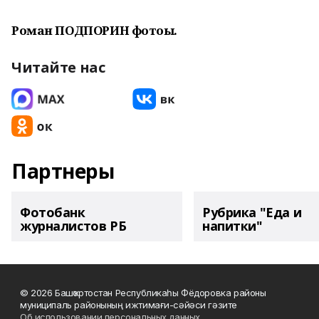
Роман ПОДПОРИН фотоһы.
Читайте нас
Партнеры
Фотобанк
Рубрика "Еда и
журналистов РБ
напитки"
© 2026 Башҡортостан Республикаһы Фёдоровка районы
муниципаль районының ижтимағи-сәйәси гәзите
Об использовании персональных данных