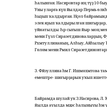
һалынған. Насировтар иң тәүҙә 10 быуын
Уны уларға күп йылдар Пермь өлкәһен
һыҙып ҡалдырған. Нәҫел байрамында
элек яҙып ҡалдырылған шиғырҙар,
уйнатылды. Һәр сығыш йыр-моң менән
менән Гүзәл Сиразетдиноваларҙың, Фә
Рәхмәтуллинаның, Алһыу, Айһылыу
Гөлөм менән Рәмил Сиразетдиновта
З. Фәйзуллина һәм Г. Ишмөхәмәтова 
емештәре- шиғырҙарын уҡып ишетте
Байрамда шулай уҡ З.Насирова, Л. 
йылда ауылда мәҙрәсә һалыныуы һәм 