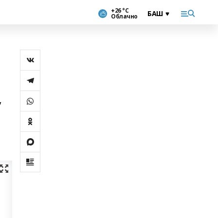
+26 °С
Облачно
ү