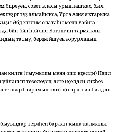
лем биреүен, совет власы урынлашҡас, был
ләүҙәргә түҙә алмайынса, Урта Азия яҡтарына
әт ҡыҙы Әбделғәлим олатаһы менән Рабиға
да бәйнә-бәйнә һөйләне. Бөгөнгә иң тармаҡлы
дың татыу, берҙәм йәшәүен ғорурланып
н килгән (тыумышы менән ошо нәҫелдән) Наилә
уйланып төҙөлөүенә, әлеге нәҫелдең сикһеҙ
ге шәжәрә байрамын өлгөлө сара, тип билдәләп
, быуындар теҙмәһен барлап ҡына ҡалманы.
кемлеген, сығышын, был яҡты донъяға ниндәй