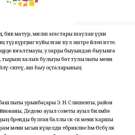
ндә, бик матур, миләш ағастары шаулап үҫкән
тәүҙә күргәҙмәгә ҡуйылған ҡул эштәре йәлеп итте.
рҙәрҙе юғалтмауы, уларҙы быуындан-быуынға
тырыш халыҡ булыуы бөтә тулылығы менән
әйләү-сигеү, аш-һыу оҫталарының
е башлығы урынбаҫары Э. Н. Сәлишевты, район
йәнованы, Дедово ауыл советы ауыл биләмәһе
ң бренды булған баллы сәк-сәк менән ҡаршы
ам менән ысын күңелдән тәбрикләне һәм Өсбүләк