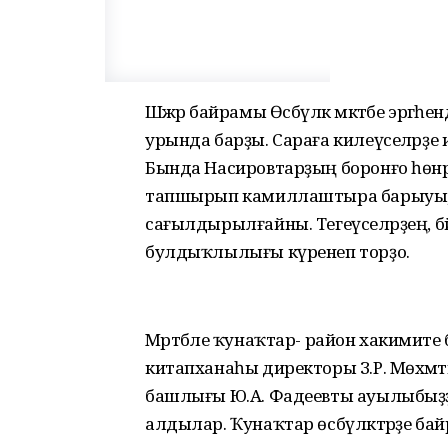
Шәжәрә байрамы Өсбүләк мәктәбе эргәһе
урында барҙы. Сараға килеүселәрҙе иң 
Бында Насировтарҙың боронғо һөнә
тапшырып камиллаштыра барыуы, 
сағылдырылғайны. Тегеүселәрҙең, б
булдыҡлылығы күренеп торҙо.
Мәртәбәле ҡунаҡтар- район хакимиәт
китапханаһы директоры З.Р. Мөхәмәт
башлығы Ю.А. Фадеевты ауылыбыҙҙы
алдылар. Ҡунаҡтар өсбүләктәрҙе байр