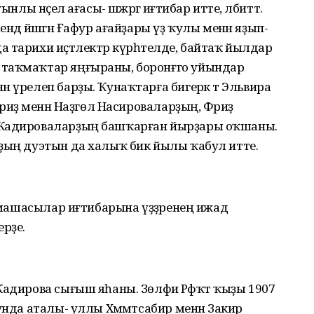
лы нәҫел ағасы- шәжәрәгә иғтибар итте, әлбиттә.
дә йәшәгән Ғафур ағайҙары үҙ ҡулы менән яҙып-
 тарихи иҫтәлектәр күрһәтелде, байтаҡ йылдар
 таҡмаҡтар яңғыраны, боронғго уйындар
 үрелеп барҙы. Ҡунаҡтарға бигерәк тә Эльвира
риҙә менән Наҙгөл Насироваларҙың, Фәриҙә
 Ҡадироваларҙың башҡарған йырҙары оҡшаны.
рҙың дуэтын да халыҡ бик йылы ҡабул итте.
тамашасылар иғтибарына үҙҙәренең ижад
рҙе.
Ҡадирова сығыш яһаны. Зөлфиә Рәфҡәт ҡыҙы 1907
унда аталы- уллы Хәммәтсабир менән Закир