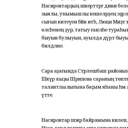
Насировтарҙың шәкерттәргә дини бе
зыялы, уҡымышлы кешеләрҙең эҙәрлек
сығып китеүен бәйән итһә, Люциә Миҙ
өләсәһенең ҙур, татыу ғаиләһе тураһын
быуын булыуын, ауылда дүрт быуын
билдәләне.
Сара аҙағында Стәрлешбаш районына
Шәкүр ҡыҙы Шәрипова сараның төптән 
талантлылығына баҫым яһаны һәм әле
үтте.
Насировтар шәжәрә байрамына килеп
Нәҫел, ғаилә тарихы аша үҙҙәренең 