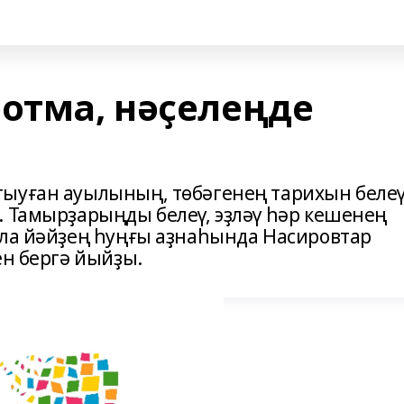
отма, нәҫелеңде
тыуған ауылының, төбәгенең тарихын беле
. Тамырҙарыңды белеү, эҙләү һәр кешенең
 ла йәйҙең һуңғы аҙнаһында Насировтар
ен бергә йыйҙы.