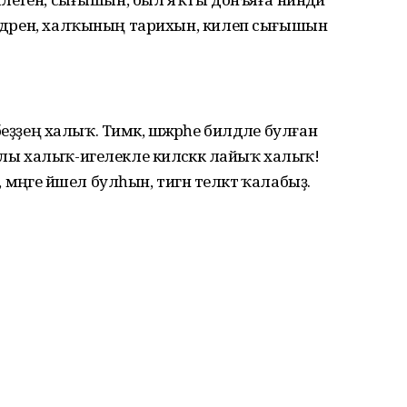
әндәрен, халҡының тарихын, килеп сығышын
 беҙҙең халыҡ. Тимәк, шәжәрәһе билдәле булған
млы халыҡ-игелекле киләсәккә лайыҡ халыҡ!
 мәңге йәшел булһын, тигән теләктә ҡалабыҙ.