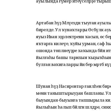
ауылында ғүмер итеүселәрҙе тырыш,
Артабан һүҙ Мәләүездән тыуған ау
бирелде. Ул ҡунаҡтарҙы Өсбүләк а
яуыз Иван эҙәрлектәренән ҡасып, өс б
яҡтарға килеүе, ҡуйы урман, саф һыу
ошонда төпләнеүҙәре хаҡында бәйән 
йылғаһы башы тарихын ҡыҙыҡһынып т
булған ваҡиғаларҙы йәнә бер мәртәбә 
Шунан һүҙ Насировтар ғаиләһенә бир
менән таныштырыуҙан башланы. Ул
быуындан-быуынға тапшырыла килгән 
йылыһын һалып бәйләгән шәлдәре, си