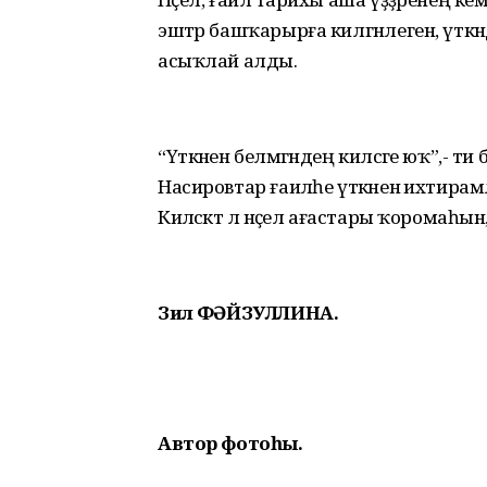
эштәр башҡарырға килгәнлеген, үтк
асыҡлай алды.
“Үткәнен белмәгәндең киләсәге юҡ”,- ти
Насировтар ғаиләһе үткәненә ихтира
Киләсәктә лә нәҫел ағастары ҡоромаһын,
Зилә ФӘЙЗУЛЛИНА.
Автор фотоһы.