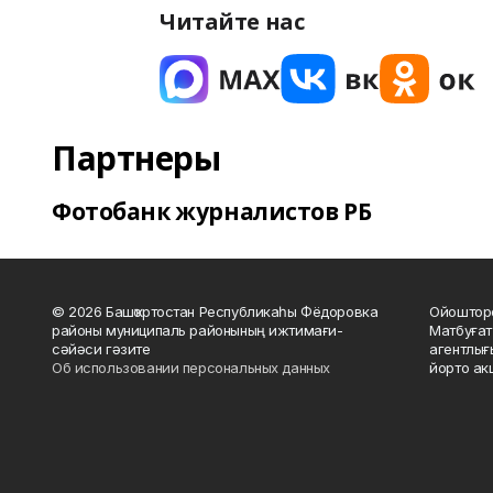
Читайте нас
Партнеры
Фотобанк журналистов РБ
© 2026 Башҡортостан Республикаһы Фёдоровка
Ойошторо
районы муниципаль районының ижтимағи-
Матбуғат
сәйәси гәзите
агентлығ
Об использовании персональных данных
йорто ак