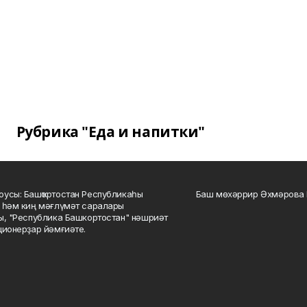
Рубрика "Еда и напитки"
усы: Башҡортостан Республикаһы
Баш мөхәррир Әхмәрова 
 һәм киң мәғлүмәт саралары
ы, "Республика Башкортостан" нәшриәт
ционерҙар йәмғиәте.