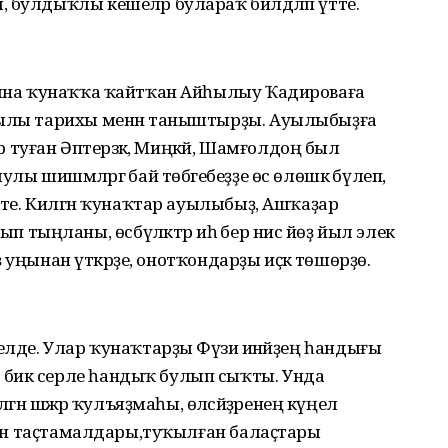
 булдыҡлы кешеләр булараҡ билдәләп үтте.
ылына ҡунаҡҡа ҡайтҡан Айһылыу Ҡадироваға
уылы тарихы менән таныштырҙы. Ауылыбыҙға
ер туған Әптерәзәк, Миңкәй, Шамғолдоң был
лы шишмәләргә бай төбәгебеҙҙе өс өлөшкә бүлеп,
итте. Килгән ҡунаҡтар ауылыбыҙ, Ашҡаҙар
ыңланы, өсбүләктәр иһә бер нисә йөҙ йыл элек
күҙ уңынан үткәрҙе, онотҡондарҙы иҫкә төшөрҙө.
елде. Улар ҡунаҡтарҙы Фәүзиә инәйҙең һандығы
 бик серле һандыҡ булып сыҡты. Унда
шәжәрә ҡулъяҙмаһы, өләсәйҙәренең күңел
ккән таҫтамалдары,туҡылған балаҫтары