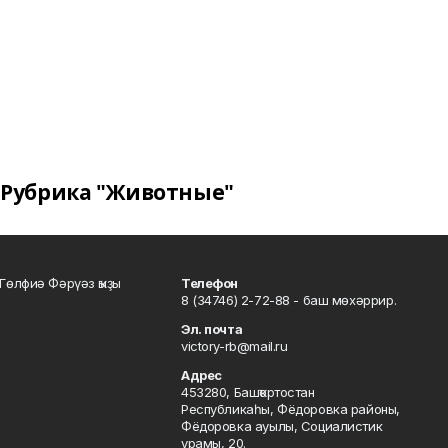
Рубрика "Животные"
Гөлфиә Фәрүәз ҡыҙы
Телефон
8 (34746) 2-72-88 - баш мөхәррир.
Эл. почта
victory-rb@mail.ru
Адрес
453280, Башҡортостан
Республикаһы, Фёдоровка районы,
Фёдоровка ауылы, Социалистик
урамы, 20.