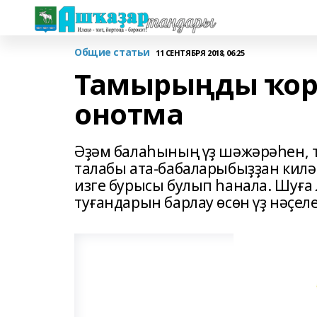
Общие статьи
11 СЕНТЯБРЯ 2018, 06:25
Тамырыңды ҡор
онотма
Әҙәм балаһының үҙ шәжәрәһен, 
талабы ата-бабаларыбыҙҙан килә
изге бурысы булып һанала. Шуға
туғандарын барлау өсөн үҙ нәҫел