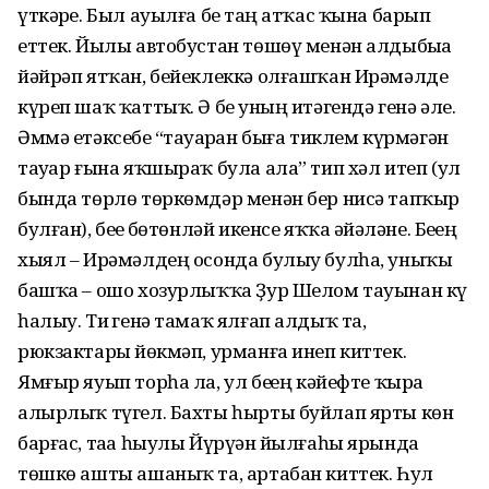
үткәрҙе. Был ауылға беҙ таң атҡас ҡына барып
еттек. Йылы автобустан төшөү менән алдыбыҙҙа
йәйрәп ятҡан, бейеклеккә олғашҡан Ирәмәлде
күреп шаҡ ҡаттыҡ. Ә беҙ уның итәгендә генә әле.
Әммә етәксебеҙ “тауҙарҙан быға тиклем күрмәгән
тауҙар ғына яҡшыраҡ була ала” тип хәл итеп (ул
бында төрлө төркөмдәр менән бер нисә тапҡыр
булған), беҙҙе бөтөнләй икенсе яҡҡа әйҙәләне. Беҙҙең
хыял – Ирәмәлдең осонда булыу булһа, уныҡы
башҡа – ошо хозурлыҡҡа Ҙур Шелом тауынан күҙ
һалыу. Тиҙ генә тамаҡ ялғап алдыҡ та,
рюкзактарҙы йөкмәп, урманға инеп киттек.
Ямғыр яуып торһа ла, ул беҙҙең кәйефте ҡыра
алырлыҡ түгел. Бахты һырты буйлап ярты көн
барғас, таҙа һыулы Йүрүҙән йылғаһы ярында
төшкө ашты ашаныҡ та, артабан киттек. Һул