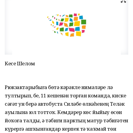
Кесе Шелом
Рюкзактарыбыҙға бөтә кәрәкле нимәләрҙе лә
тултырып, беҙ, 11 кешенән торған команда, киске
сәғәт ун берҙә автобуста Силәбе өлкәһенең Теләк
ауылына юл тоттоҡ. Кемдәрҙер көс йыйыу өсөн
йоҡоға талды, ә тәбиғи парктың матур тәбиғәтен
күрергә ашҡынғандар керпек тә ҡаҡмай төн