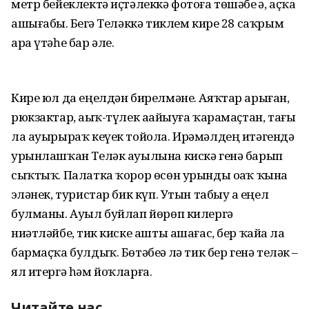
метр бейеклектә иҫтәлеккә фотоға төшәбеҙ ҙә, аҫҡа
ашығабыҙ. Беҙгә Теләккә тиклем кире 28 саҡрым
ара үтәһе бар әле.
Кире юл да еңелдән бирелмәне. Аяҡтар арыған,
рюкзактар, аҙыҡ-түлек аҙайыуға ҡарамаҫтан, тағы
ла ауырыраҡ кеүек тойола. Ирәмәлдең итәгендә
урынлашҡан Теләк ауылына кискә генә барып
сыҡтыҡ. Палатка ҡорор өсөн урынды оҙаҡ ҡына
эҙләнек, туристар бик күп. Утын табыу ҙа еңел
булманы. Ауыл буйлап йөрөп килергә
ниәтләйбеҙ, тик киске ашты ашағас, бер ҡайҙа ла
бармаҫҡа булдыҡ. Бөтәбеҙҙә лә тик бер генә теләк –
ял итергә һәм йоҡларға.
Читайте нас