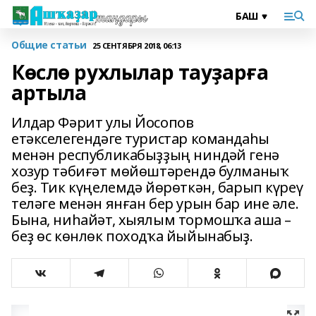
Общие статьи
25 СЕНТЯБРЯ 2018, 06:13
Көслө рухлылар тауҙарға
артыла
Илдар Фәрит улы Йосопов
етәкселегендәге туристар командаһы
менән республикабыҙҙың ниндәй генә
хозур тәбиғәт мөйөштәрендә булманыҡ
беҙ. Тик күңелемдә йөрөткән, барып күреү
теләге менән янған бер урын бар ине әле.
Бына, ниһайәт, хыялым тормошҡа аша –
беҙ өс көнлөк походҡа йыйынабыҙ.