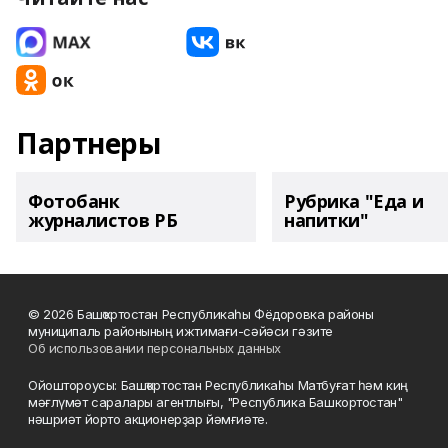
Партнеры
Фотобанк
Рубрика "Еда и
журналистов РБ
напитки"
© 2026 Башҡортостан Республикаһы Фёдоровка районы
муниципаль районының ижтимағи-сәйәси гәзите
Об использовании персональных данных
Ойоштороусы: Башҡортостан Республикаһы Матбуғат һәм киң
мәғлүмәт саралары агентлығы, "Республика Башкортостан"
нәшриәт йорто акционерҙар йәмғиәте.