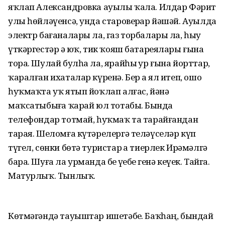
яҡлап Александровка ауылы ҡала. Илдар Фәрит
улы һөйләүенсә, унда староверҙар йәшәй. Ауылда
электр бағаналары ла, газ торбалары ла, һыу
үткәргестәр ҙә юҡ, тик ҡояш батареялары ғына
тора. Шулай булһа ла, ярайһы ҙур ғына йорттар,
ҡаралған ихаталар күренә. Бер аҙ ял итеп, ошо
һуҡмаҡта уҡ ятып йоҡлап алғас, йәнә
маҡсатыбыҙға ҡарай юл тотабыҙ. Бында
телефондар тотмай, һуҡмаҡ та тарайғандан
тарая. Шеломға күтәрелергә теләүселәр күп
түгел, сөнки бөтә туристар ҙа тиерлек Ирәмәлгә
бара. Шуға ла урманда беҙ үҙебеҙ генә кеүек. Тайга.
Матурлыҡ. Тынлыҡ.
Көтмәгәндә тауыштар ишетәбеҙ. Баҡһаң, бындай