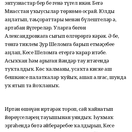
энтузиастар бер беҙ генә түгел икән. Беҙгә
Миасстан уҡыусылар төркөмө осрай. Юлды
аңлатып, тәьҫораттары менән бүлештеләр ҙә,
артабан йүгерҙеләр. Уларға бөгөн
Александровкаға сығып өлгөрөргә кәрәк. Ә беҙ,
төнгә тиклем Ҙур Шеломға барып етмәҫебеҙҙе
аңлап, Кесе Шеломға етергә ҡарар итәбеҙ.
Асыҡҡан һәм арыған йәндәр тау итәгендә
туҡталдыҡ. Көс ҡалманы, усаҡта киске аш
бешкәнсе палаткалар ҡуйҙыҡ, ашап алғас, шунда
уҡ ятып та йоҡланыҡ.
Иртән өшөүҙән иртәрәк тороп, сәй ҡайнатып
йөрөүселәрҙең тауышынан уяндыҡ. Һуҡмаҡ
эргәһендә бөтә әйберҙәребеҙҙе ҡалдырып, Кесе