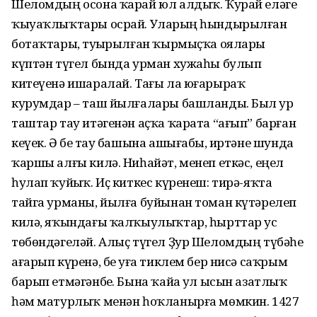
Шеломдың осона ҡарай юл алдыҡ. Ҡурай еләге
ҡыуаҡлыҡтары осрай. Уларҙың һындырылған
ботаҡтары, туҙҙырылған ҡырмыҫҡа оялары
күптән түгел бында урман хужаһы булып
китеүенә ишаралай. Тағы ла юғарыраҡ
курумдар – таш йылғалары башланды. Был ҙур
таштар тау итәгенән аҫҡа ҡарата “ағып” барған
кеүек. Ә беҙ тау башына ашығабыҙ, иртәне шунда
ҡаршы алғы килә. Ниһайәт, менеп еткәс, еңел
һулап ҡуйҙыҡ. Иҫ киткес күренеш: тирә-яҡта
тайга урманы, йылға буйынан томан күтәрелеп
килә, яҡындағы ҡалҡыулыҡтар, һырттар ус
төбөндәгеләй. Алыҫ түгел Ҙур Шеломдың түбәһе
ағарып күренә, беҙ уға тиклем бер нисә саҡрым
барып етмәгәнбеҙ. Бына ҡайҙа ул ысын азатлыҡ
һәм матурлыҡ менән һоҡланырға мөмкин. 1427