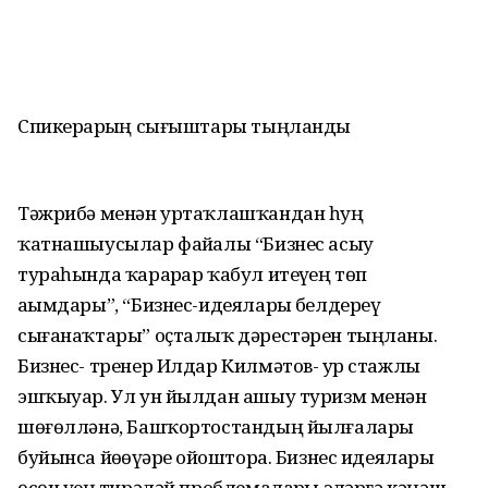
Спикерҙарҙың сығыштары тыңланды
Тәжрибә менән уртаҡлашҡандан һуң
ҡатнашыусылар файҙалы “Бизнес асыу
тураһында ҡарарҙар ҡабул итеүҙең төп
аҙымдары”, “Бизнес-идеяларҙы белдереү
сығанаҡтары” оҫталыҡ дәрестәрен тыңланы.
Бизнес- тренер Илдар Килмәтов- ҙур стажлы
эшҡыуар. Ул ун йылдан ашыу туризм менән
шөғөлләнә, Башҡортостандың йылғалары
буйынса йөҙөүҙәрҙе ойоштора. Бизнес идеялары
өсөн үҙең тирәләй проблемаларҙы эҙләргә кәңәш