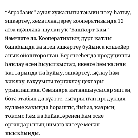
“Агробазис” ауыл хужалығы тәьмин итеү-һатыу,
эшкәртеү, хеҙмәтләндереү кооперативында 12
ағза иҫәпләнә, шулай уҡ “Башҡорт ҡаҙы”
йәмғиәте лә. Кооперативтың дүрт ҡатлы
бинаһында ҡаҙ итен эшкәртеү буйынса конвейер
аныҡ ойошторолған. Беренсеһендә продуцияны
һаҡлау өсөн һыуытҡыстар, икенсе һәм ҡалған
ҡаттарында ҡаҙ һуйыу, эшкәртеү, ыҫлау һәм
ҡаҡлау, вакуумлы төргәкләү цехтары
урынлашҡан. Семинарҙа ҡатнашыусылар эштең
бөтә этабын да күҙәтте, сығарылған продукция
күләме хаҡында һорашты, йыһаз, ҡаҙҙарҙың
тоҡомо һәм ҡаҙ һөйәктәренең һәм эске
органдарының нимәгә китеүе менән
ҡыҙыҡһынды.