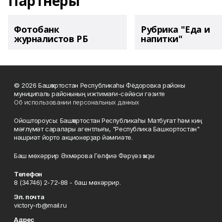
Партнеры
Фотобанк
Рубрика "Еда и
журналистов РБ
напитки"
© 2026 Башҡортостан Республикаһы Фёдоровка районы
муниципаль районының ижтимағи-сәйәси гәзите
Об использовании персональных данных
Ойоштороусы: Башҡортостан Республикаһы Матбуғат һәм киң
мәғлүмәт саралары агентлығы, "Республика Башкортостан"
нәшриәт йорто акционерҙар йәмғиәте.
Баш мөхәррир Әхмәрова Гөлфиә Фәрүәз ҡыҙы
Телефон
8 (34746) 2-72-88 - баш мөхәррир.
Эл. почта
victory-rb@mail.ru
Адрес