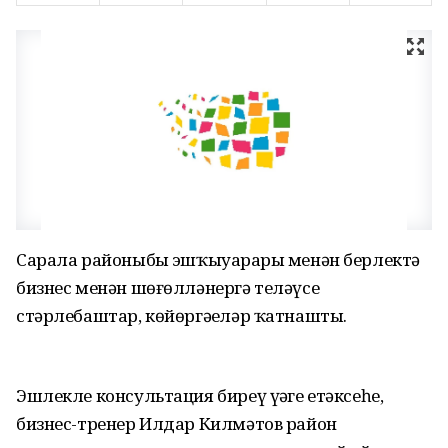
Сарала районыбыҙ эшҡыуарҙары менән берлектә
бизнес менән шөғөлләнергә теләүсе
стәрлебаштар, көйөргәҙеләр ҡатнашты.
Эшлекле консультация биреү үҙәге етәксеһе,
бизнес-тренер Илдар Килмәтов район