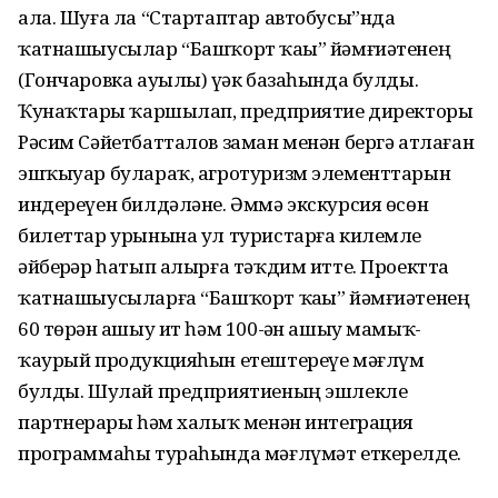
ала. Шуға ла “Стартаптар автобусы”нда
ҡатнашыусылар “Башҡорт ҡаҙы” йәмғиәтенең
(Гончаровка ауылы) үҙәк базаһында булды.
Ҡунаҡтарҙы ҡаршылап, предприятие директоры
Рәсим Сәйетбатталов заман менән бергә атлаған
эшҡыуар булараҡ, агротуризм элементтарын
индереүен билдәләне. Әммә экскурсия өсөн
билеттар урынына ул туристарға килемле
әйберҙәр һатып алырға тәҡдим итте. Проектта
ҡатнашыусыларға “Башҡорт ҡаҙы” йәмғиәтенең
60 төрҙән ашыу ит һәм 100-ҙән ашыу мамыҡ-
ҡаурый продукцияһын етештереүе мәғлүм
булды. Шулай предприятиеның эшлекле
партнерҙары һәм халыҡ менән интеграция
программаһы тураһында мәғлүмәт еткерелде.