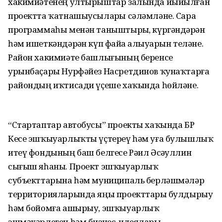
хакимиәтенең ултырыштар залында йыйылған
проектта ҡатнашыусыларҙы сәләмләне. Сара
программаһы менән таныштырҙы, күргәндәрҙән
һәм ишеткәндәрҙән күп файҙа алыуҙарын теләне.
Район хакимиәте башлығының беренсе
урынбаҫары Нурфәйез Насретдинов ҡунаҡтарға
райондың иҡтисади үҫеше хаҡында һөйләне.
“Стартаптар автобусы” проекты хаҡында БР
Кесе эшҡыуарлыҡты үҫтереү һәм уға булышлыҡ
итеү фондының баш белгесе Рәил Әсәҙуллин
сығыш яһаны. Проект эшҡыуарлыҡ
субъекттарына һәм муниципаль берләшмәләр
территорияларында яңы проекттарҙы булдырыу
һәм бойомға ашырыу, эшҡыуарлыҡ
эшмәкәрлеген һәм бизнес-идеяларҙы