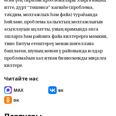
итте, дүрт “төшөнсә” ҡағиҙәһе (проблема,
тәҡдим, мохтажлыҡ һәм файҙа) тураһында
һөйләне, проблема халыҡтың мохтажлығын
асыҡлауын аңлатты, уның ярҙамында аҡса
эшләргә һәм районға файҙа килтерергә мөмкин,
тине. Битум етештереү менән шөғөлләнә
башлаған, шуның менән үҙ районында юлдар
проблемаһын хәл иткән бизнесменды миҫалға
килтерҙе.
Читайте нас