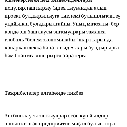
популярлаштырыу (идея тыуғандан алып
проект булдырылыуға тиклем) булышлыҡ итеү
уңайынан булдырылғайны. Уның маҡсаты- бер
көндә эш башлаусы эшҡыуарҙарҙы заманса
глобаль “белем экономикаһы” шарттарында
көнәркәшлеккә һәләтле идеяларҙы булдырырға
һәм бойомға ашырырға өйрәтергә.
Тәжрибәлеләр өлгөһөндә ликбез
Эш башлаусы эшҡыуарҙар өсөн күп йылдар
эшләп килгән предприятие миҫал булып тора