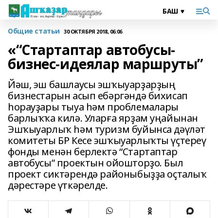
Общие статьи
30 ОКТЯБРЯ 2018, 06:06
«“Cтартаптар автобусы-
бизнес-идеялар маршруты”
Йәш, эш башлаусы эшҡыуарҙарҙың
бизнестарын асып ебәргәндә бихисап
һорауҙары тыуа һәм проблемалары
барлыҡҡа килә. Уларға ярҙам уңайынан
Эшҡыуарлыҡ һәм туризм буйынса дәүләт
комитеты БР Кесе эшҡыуарлыҡты үҫтереү
фонды менән берлектә “Стартаптар
автобусы” проектын ойошторҙо. Был
проект сиктәрендә районыбыҙҙа оҫталыҡ
дәрестәре үткәрелде.