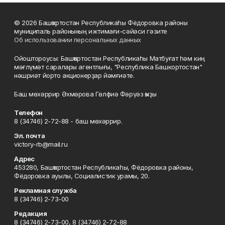
© 2026 Башҡортостан Республикаһы Фёдоровка районы
муниципаль районының ижтимағи-сәйәси гәзите
Об использовании персональных данных
Ойоштороусы: Башҡортостан Республикаһы Матбуғат һәм киң
мәғлүмәт саралары агентлығы, "Республика Башкортостан"
нәшриәт йорто акционерҙар йәмғиәте.
Баш мөхәррир Әхмәрова Гөлфиә Фәрүәз ҡыҙы
Телефон
8 (34746) 2-72-88 - баш мөхәррир.
Эл. почта
victory-rb@mail.ru
Адрес
453280, Башҡортостан Республикаһы, Фёдоровка районы,
Фёдоровка ауылы, Социалистик урамы, 20.
Рекламная служба
8 (34746) 2-73-00
Редакция
8 (34746) 2-73-00, 8 (34746) 2-72-88