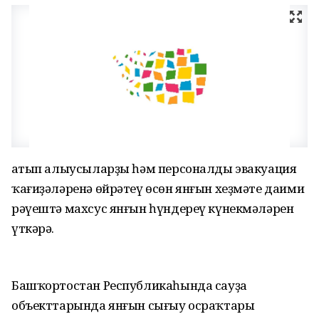
Һатып алыусыларҙы һәм персоналды эвакуация
ҡағиҙәләренә өйрәтеү өсөн янғын хеҙмәте даими
рәүештә махсус янғын һүндереү күнекмәләрен
үткәрә.
Башҡортостан Республикаһында сауҙа
объекттарында янғын сығыу осраҡтары