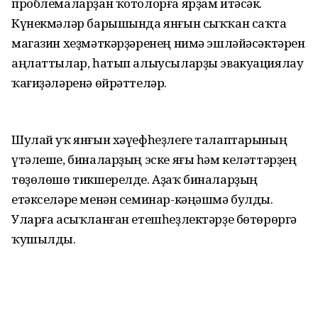
проблемаларҙан ҡотолорға ярҙам итәсәк.
Күнекмәләр барышында янғын сыҡҡан саҡта
магазин хеҙмәткәрҙәренең нимә эшләйәсәктәрен
аңлаттылар, һатып алыусыларҙы эвакуациялау
ҡағиҙәләренә өйрәттеләр.
Шулай уҡ янғын хәүефһеҙлеге талаптарының
үтәлеше, биналарҙың эске яғы һәм келәттәрҙең
төҙөлөшө тикшерелде. Аҙаҡ биналарҙың
етәкселәре менән семинар-кәңәшмә булды.
Уларға асыҡланған етешһеҙлектәрҙе бөтөрөргә
ҡушылды.