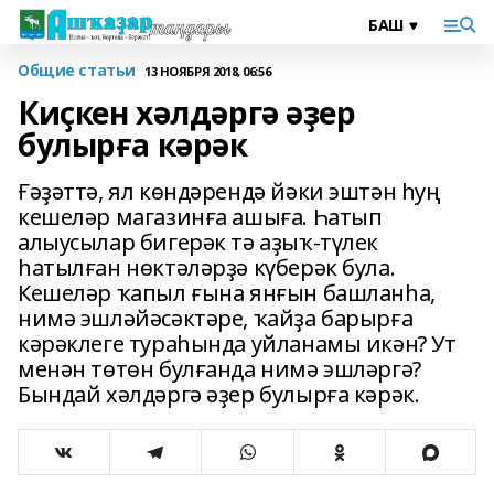
Общие статьи
13 НОЯБРЯ 2018, 06:56
Киҫкен хәлдәргә әҙер
булырға кәрәк
Ғәҙәттә, ял көндәрендә йәки эштән һуң
кешеләр магазинға ашыға. Һатып
алыусылар бигерәк тә аҙыҡ-түлек
һатылған нөктәләрҙә күберәк була.
Кешеләр ҡапыл ғына янғын башланһа,
нимә эшләйәсәктәре, ҡайҙа барырға
кәрәклеге тураһында уйланамы икән? Ут
менән төтөн булғанда нимә эшләргә?
Бындай хәлдәргә әҙер булырға кәрәк.