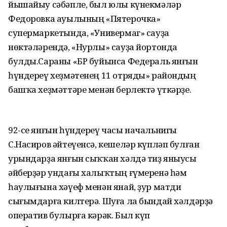
йышайыу сәбәпле, был юлы күнекмәләр
Федоровка ауылының «Пятерочка»
супермаркетында, «Универмаг» сауҙа
нөктәләрендә, «Нурлы» сауҙа йортонда
булды.Сараны «БР буйынса Федераль янғын
һүндереү хеҙмәтенең 11 отряды» райондың
башҡа хеҙмәттәре менән берлектә үткәрҙе.
92-се янғын һүндереү часы начальнигы
С.Насиров әйтеүенсә, кешеләр күпләп булған
урындарҙа янғын сыҡҡан хәлдә тиҙ яныусы
әйберҙәр ундағы халыҡтың ғүмеренә һәм
һаулығына хәүеф менән янай, ҙур матди
сығымдарға килтерә. Шуға ла бындай хәлдәрҙә
оператив булырға кәрәк. Был күп