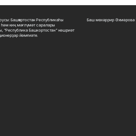
усы: Башҡортостан Республикаһы
Баш мөхәррир Әхмәрова 
 һәм киң мәғлүмәт саралары
ы, "Республика Башкортостан" нәшриәт
ционерҙар йәмғиәте.