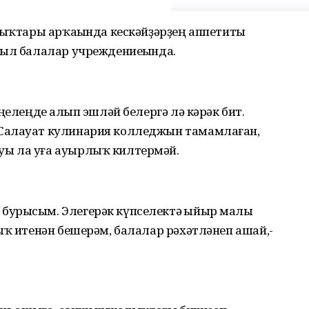
зыҡтары арҡаһында кескәйҙәрҙең аппетиты
был балалар учреждениеһында.
ңелеңде һалып эшләй белергә лә кәрәк бит.
Салауат кулинария колледжын тамамлаған,
ы ла уға ауырлыҡ килтермәй.
бурысым. Элегерәк күпселектә һыйыр малы
ыҡ итенән бешерәм, балалар рәхәтләнеп ашай,-