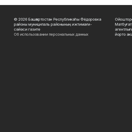
© 2026 Башҡортостан Республикаһы Фёдоровка
Ойошторо
районы муниципаль районының ижтимағи-
Матбуғат
сәйәси гәзите
агентлығ
Об использовании персональных данных
йорто ак