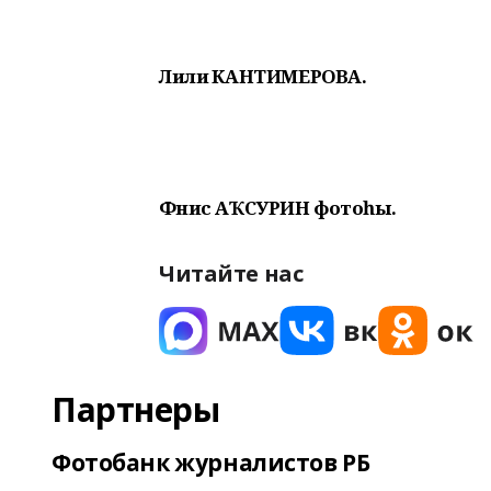
Лилиә КАНТИМЕРОВА.
Фәнис АҠСУРИН фотоһы.
Читайте нас
Партнеры
Фотобанк журналистов РБ