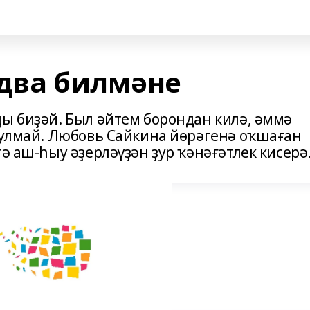
рдва билмәне
ды биҙәй. Был әйтем борондан килә, әммә
 булмай. Любовь Сайкина йөрәгенә оҡшаған
ә аш-һыу әҙерләүҙән ҙур ҡәнәғәтлек кисерә