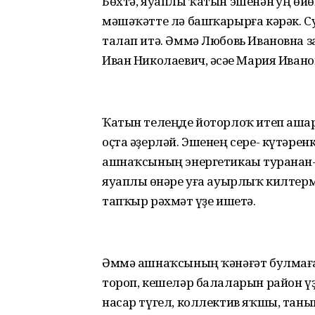
Бөхтә, яуаплы ҡатын эшенән һуң өй
мәшәҡәтте лә башҡарырға кәрәк. Су
талап итә. Әммә Любовь Ивановна за
Иван Николаевич, әсәһе Мария Иван
Ҡатын телеңде йоторлоҡ итеп аша
оҫта әҙерләй. Эшенең сере- күтәрен
ашнаҡсының энергетикаһы туранан-
яуаплы һөнәре уға ауырлыҡ килтермә
тапҡыр рәхмәт һүҙе ишетә.
Әммә ашнаҡсының ҡәнәғәт булмаған
тороп, кешеләр балаларын район үҙ
насар түгел, коллектив яҡшы, таныш