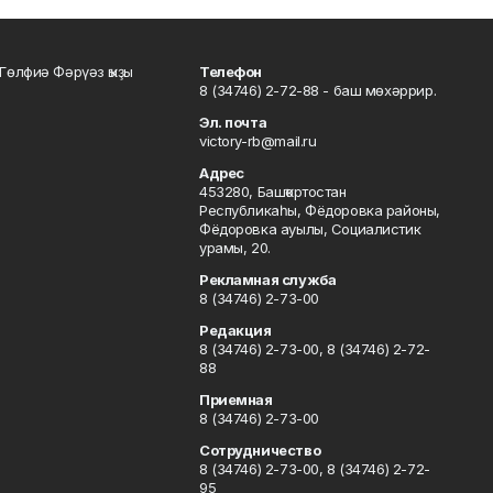
Гөлфиә Фәрүәз ҡыҙы
Телефон
8 (34746) 2-72-88 - баш мөхәррир.
Эл. почта
victory-rb@mail.ru
Адрес
453280, Башҡортостан
Республикаһы, Фёдоровка районы,
Фёдоровка ауылы, Социалистик
урамы, 20.
Рекламная служба
8 (34746) 2-73-00
Редакция
8 (34746) 2-73-00, 8 (34746) 2-72-
88
Приемная
8 (34746) 2-73-00
Сотрудничество
8 (34746) 2-73-00, 8 (34746) 2-72-
95