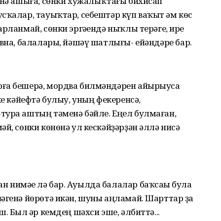
өнә ашыға, сөнки хужалыҡтағы бихисап
сҡалар, тауыҡтар, себештәр күп ваҡыт һәм көс
рланмай, сөнки эргәһендә ныҡлы терәге, ире
овна, балалары, йәшәү шатлығы- ейәндәре бар.
рға бешерә, мордва билмәндәрен айырыуса
ке кәйефтә булыу, уның фекеренсә,
тура аштың тәменә бәйле. Еңел булмаған,
й, сөнки көнөнә ул кескәйҙәрҙән әллә нисә
 нимәһе лә бар. Ауылда балалар баҡсаһы була
әгенә йөрөтә икән, шуны аңламай. Шарттар ҙа
. Был һәр кемдең шәхси эше, әлбиттә...