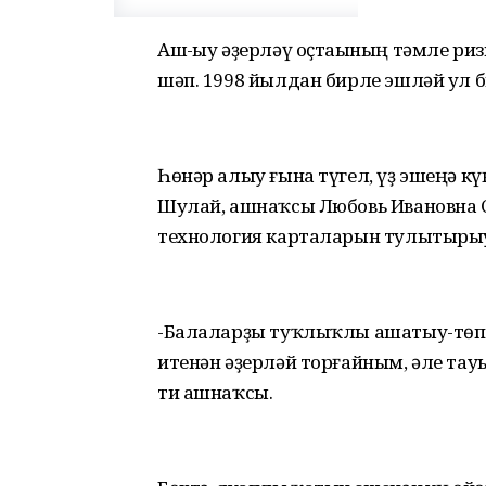
Аш-һыу әҙерләү оҫтаһының тәмле ри
шәп. 1998 йылдан бирле эшләй ул 
Һөнәр алыу ғына түгел, үҙ эшеңә кү
Шулай, ашнаҡсы Любовь Ивановна 
технология карталарын тулытырыу
-Балаларҙы туҡлыҡлы ашатыу-төп 
итенән әҙерләй торғайным, әле тау
ти ашнаҡсы.