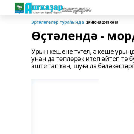
Эргәләгеләр тураһында
29 ИЮНЯ 2018, 06:19
Өҫтәлендә - мо
Урын кешене түгел, ә кеше урын
унан да төплөрәк итеп әйтеп тә
эште тапҡан, шуға ла бәләкәстәрг