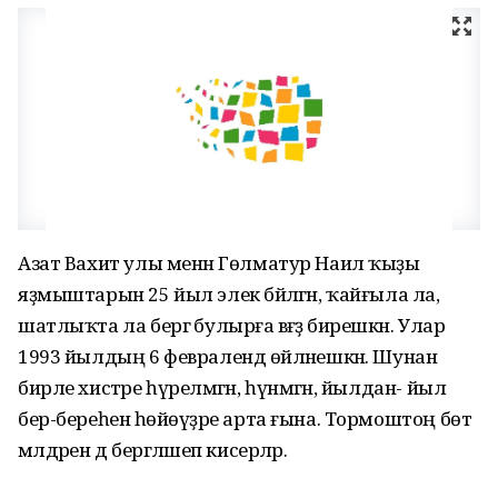
Азат Вахит улы менән Гөлматур Наил ҡыҙы
яҙмыштарын 25 йыл элек бәйләгән, ҡайғыла ла,
шатлыҡта ла бергә булырға вәғәҙә бирешкән. Улар
1993 йылдың 6 февралендә өйләнешкән. Шунан
бирле хистәре һүрелмәгән, һүнмәгән, йылдан- йыл
бер-береһенә һөйөүҙәре арта ғына. Тормоштоң бөтә
мәлдәрен дә бергәләшеп кисерәләр.