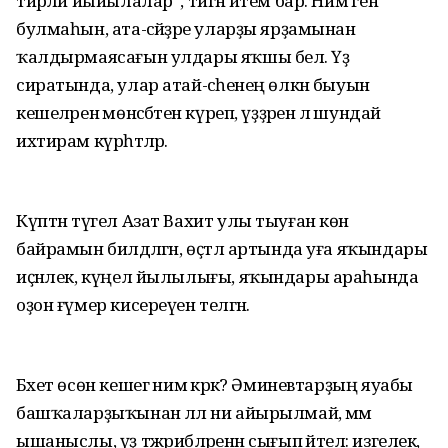
тирәләй йыйылалар”, тигән әйтем бар. Нимә генә
булмаһын, ата-әсәйҙәре уларҙы ярҙамынан
ҡалдырмаясағын улдары яҡшы белә. Үҙ
сиратында, улар атай-әсәһенең өлкән быуын
кешеләренә мөнәсәбәтен күреп, үҙҙәренә лә шундай
ихтирам күрһәтәләр.
Күптән түгел Азат Вахит улы тыуған көн
байрамын билдәләгән, өҫтәл артында уға яҡындары
иҫәнлек, күңел йылылығы, яҡындары араһында
оҙон ғүмер кисереүен теләгән.
Бәхет өсөн кешегә нимә кәрәк? Әминевтарҙың яуабы
башҡаларҙыҡынан әллә ни айырылмай, әммә
ышаныслы, үҙ тәжрибәләренән сығып әйтелә: изгелек,