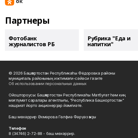
Партнеры
Фотобанк
Рубрика "Еда и
журналистов РБ
напитки"
© 2026 Башҡортостан Республикаһы Фёдоровка районы
муниципаль районының ижтимағи-сәйәси гәзите
Об использовании персональных данных
Ойоштороусы: Башҡортостан Республикаһы Матбуғат һәм киң
мәғлүмәт саралары агентлығы, "Республика Башкортостан"
нәшриәт йорто акционерҙар йәмғиәте.
Баш мөхәррир Әхмәрова Гөлфиә Фәрүәз ҡыҙы
Телефон
8 (34746) 2-72-88 - баш мөхәррир.