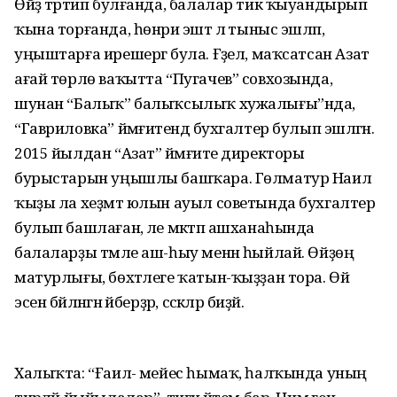
Өйҙә тәртип булғанда, балалар тик ҡыуандырып
ҡына торғанда, һөнәри эштә лә тыныс эшләп,
уңыштарға ирешергә була. Ғәҙел, маҡсатсан Азат
ағай төрлө ваҡытта “Пугачев” совхозында,
шунан “Балыҡ” балыҡсылыҡ хужалығы”нда,
“Гавриловка” йәмғиәтендә бухгалтер булып эшләгән.
2015 йылдан “Азат” йәмғиәте директоры
бурыстарын уңышлы башҡара. Гөлматур Наил
ҡыҙы ла хеҙмәт юлын ауыл советында бухгалтер
булып башлаған, әле мәктәп ашханаһында
балаларҙы тәмле аш-һыу менән һыйлай. Өйҙөң
матурлығы, бөхтәлеге ҡатын-ҡыҙҙан тора. Өй
эсен бәйләнгән әйберҙәр, сәскәләр биҙәй.
Халыҡта: “Ғаилә- мейес һымаҡ, һалҡында уның