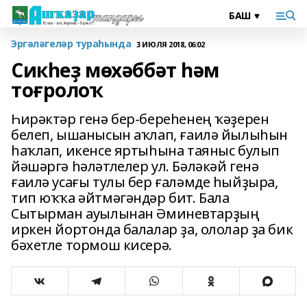
Эргәләгеләр тураһында
3 ИЮЛЯ 2018, 06:02
Сикһеҙ мөхәббәт һәм
тоғролоҡ
Һирәктәр генә бер-береһенең ҡәҙерен
белеп, ышанысын аҡлап, ғаилә йылыһын
һаҡлап, икенсе яртыһына таяныс булып
йәшәргә һәләтлелер ул. Бәләкәй генә
ғаилә усағы тулы бер ғаләмде һыйҙыра,
тип юҡҡа әйтмәгәндәр бит. Бала
Сытырман ауылынан Әминевтарҙың
иркен йортонда балалар ҙа, ололар ҙа бик
бәхетле тормош кисерә.