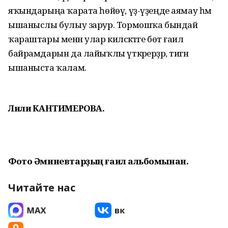
яҡындарыңа ҡарата һөйөү, үҙ-үҙеңде аямау һәм
ышаныслы булыу зарур. Тормошҡа бындай
ҡараштары менән улар киләсәктәге бөтә ғаилә
байрамдарын да лайыҡлы үткәрерҙәр, тигән
ышаныста ҡалам.
Лилиә КАНТИМЕРОВА.
Фото Әминевтарҙың ғаилә альбомынан.
Читайте нас