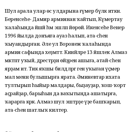
Шул арала улар өс улдарына ғүмер бүләк иткән.
Беренсеһе- Дамир армиянан ҡайтып, Күмертау
ҡалаһында йәшәй һәм эшләп йөрөй. Икенсеһе Венер
1996 йылда донъяға ауаз һалып, ата-әсәһен
ҡыуандырған. Әле ул Воронеж ҡалаһында
армия сафында хеҙмәттә. Кинйәләре 13 йәшлек Алмаз
мәктәптә уҡый, дәрестәрҙән өйҙәренә ашыға, атай-әсәһенә
ярҙам итә. Тик яҡшы билдәләргә генә уҡыған үҫмер
мал менән булышырға ярата. Әминевтар ихата
тултырып һыйыр малдары, быҙауҙар, ҡош-ҡорт
аҫрайҙар, барыһын да ваҡытында ашатырға,
ҡарарға кәрәк. Алмаз шул эштәрҙе үҙе башҡарып,
ата-әсәһенә шатлыҡ килтерә.