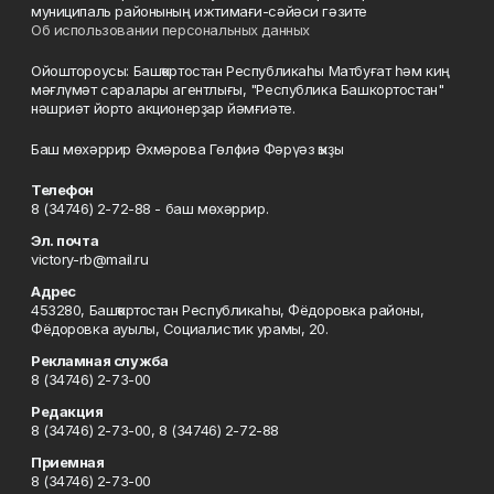
муниципаль районының ижтимағи-сәйәси гәзите
Об использовании персональных данных
Ойоштороусы: Башҡортостан Республикаһы Матбуғат һәм киң
мәғлүмәт саралары агентлығы, "Республика Башкортостан"
нәшриәт йорто акционерҙар йәмғиәте.
Баш мөхәррир Әхмәрова Гөлфиә Фәрүәз ҡыҙы
Телефон
8 (34746) 2-72-88 - баш мөхәррир.
Эл. почта
victory-rb@mail.ru
Адрес
453280, Башҡортостан Республикаһы, Фёдоровка районы,
Фёдоровка ауылы, Социалистик урамы, 20.
Рекламная служба
8 (34746) 2-73-00
Редакция
8 (34746) 2-73-00, 8 (34746) 2-72-88
Приемная
8 (34746) 2-73-00