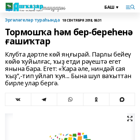
Эргәләгеләр тураһында
18 СЕНТЯБРЯ 2018, 06:31
Тормошҡа һәм бер-береһенә
ғашиҡтар
Клубта дәртле көй яңғырай. Парлы бейеү
көйө ҡуйылғас, ҡыҙ етди рәүештә егет
янына бара. Егет: «Ҡара әле, ниндәй сая
ҡыҙ”,-тип уйлап ҡуя... Бына шул ваҡыттан
бирле улар бергә.