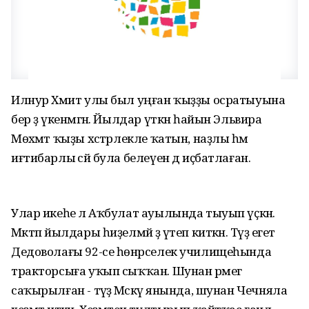
Илнур Хәмит улы был уңған ҡыҙҙы осратыуына
бер ҙә үкенмәгән. Йылдар үткән һайын Эльвира
Мөхәмәт ҡыҙы хәстәрлекле ҡатын, наҙлы һәм
иғтибарлы әсәй була белеүен дә иҫбатлаған.
Улар икеһе лә Аҡбулат ауылында тыуып үҫкән.
Мәктәп йылдары һиҙелмәй ҙә үтеп киткән. Тәүҙә егет
Дедоволағы 92-се һөнәрселек училищеһында
тракторсыға уҡып сыҡҡан. Шунан әрмегә
саҡырылған - тәүҙә Мәскәү янында, шунан Чечняла