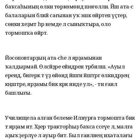
баҡсаһының өлкән төркөмөндә шөғөлләнә. Йәш ата-әсә
балаларын бәләкәй сағынан уҡ эшкә өйрәтеп үҫтерә,
сөнки хеҙмәт һәр кемде лә сыныҡтыра, оло
тормошҡа өйрәтә.
Йосоповтарҙың ата-әсәһе лә ярҙамынан
ҡалдырмай. Өләсәйҙәре ейәндәрен тәрбиәләшә. «Ауыл
ерендә, бигерәк тә үҙ өйөндә йәшәгән йәштәргә өлкәндәрҙең
кәңәштәре, ярҙамы бик кәрәк инде ул», - ти ғаилә
башлығы.
Училищела алған белеме Илнурға тормошта бик
тә ярҙам итә. Хәҙер тракторһыҙ баҡса сәсеүе лә, малға
аҙыҡ әҙерләүе лә ауыр бит. Был ғаиләнең ихаталағы