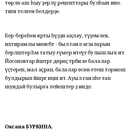
төрлө аш-һыу әҙерләү рецепттары булһын ине,
тигән теләген белдерҙе.
Бер-береһен ярты һүҙҙән аңлау, түҙемлек,
ихтирамлы мөнәсәбәт - был ғаилә ағзаларын
берләштерә һәм татыу ғүмер итеүгә булышлыҡ итә.
Йосоповтар йәштәргә дөрөҫ тәрбиәле балалар
үҫтереп, мал аҫрап, балалар өсөн етеш тормош
булдырып йәшәргә кәңәш итә. Ауыл ғаиләһе тап
шундай булырға тейештер ҙә инде.
Оксана БУРКИНА.