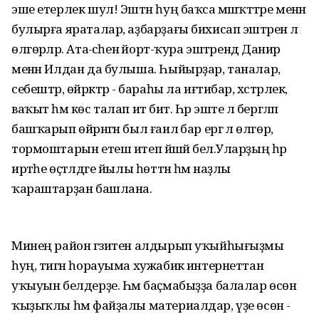
эше етерлек шул! Эштән һуң баҡса мәшәҡәттәре менән
булырға яраталар, аҙбарҙағы бихисап эштәренә лә
өлгөрәләр. Ата-әсәһенә йорт-ҡура эштәрендә Данир
менән Илдан да булыша. Һыйырҙар, таналар,
себештәр, өйрәктәр - бараһы ла иғтибар, хәстәрлек,
ваҡыт һәм көс талап итә бит. Һәр эште лә бергәләп
башҡарып өйрәнгән был ғаилә бар ергә лә өлгөрә,
тормоштарын етеш итеп йәшәй белә.Уларҙың һәр
иртәһе өҫтәлдәге йылы һөттән һәм наҙлы
ҡараштарҙан башлана.
Минең район гәзитен алдырып уҡыйһығыҙмы
һуң, тигән һорауыма хужабикә интернеттан
уҡыуын белдерҙе. Һәм баҫмабыҙҙа балалар өсөн
ҡыҙыҡлы һәм файҙалы материалдар, үҙе өсөн -