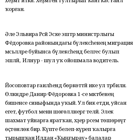
хеҙмәт иткән. Хеҙмәтен тултырып ҡайтҡас ғаилә
ҡорған.
Әле Эльвира Рәсәй Эске эштәр министрлығы
Фёдоровка районындағы бүлексәһенең миграция
мәсьәләләре буйынса бүлексәһендә белгес булып
эшләй, ә Илнур - шул уҡ ойошмала водитель.
Йосоповтар ғаиләһендә бөркөттәй ике ул тәрбиәләнә.
Өлкәндәре Данир Фёдоровка 1-се мәктәбенең
бишенсе синыфында уҡый. Ул бик етди, уйсан
егет, футбол менән шөғөлләнергә теләй. Элек
шахмат уйнарға яратҡан, хәҙер рәсем төшөрөүгә
өҫтөнлөк бирә. Күпте белеп-күреп ҡалырға
тырышҡан Илдан «Ҡыңғырау» балалар