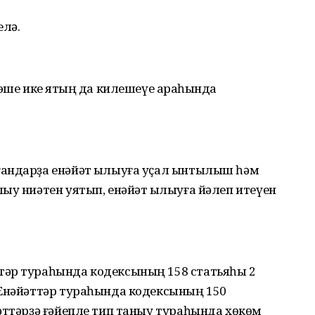
елә.
эше ике яҡтың да килешеүе арҡаһында
андарҙа енәйәт ҡылыуға уҫал ынтылыш һәм
ыу ниәтен уятып, енәйәт ҡылыуға йәлеп итеүен
тәр тураһында кодексының 158 статьяһы 2
 Енәйәттәр тураһында кодексының 150
әттәрҙә ғәйепле тип таныу тураһында хөкөм