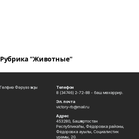
Рубрика "Животные"
Гөлфиә Фәрүәз ҡыҙы
Телефон
8 (34746) 2-72-88 - баш мөхәррир.
Эл. почта
victory-rb@mail.ru
Адрес
453280, Башҡортостан
Республикаһы, Фёдоровка районы,
Фёдоровка ауылы, Социалистик
урамы, 20.