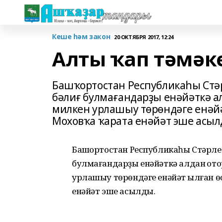
Кеше һәм закон
20 ОКТЯБРЯ 2017, 12:24
Алты ҡап тәмәк
Башҡортостан Республикаһы Стәр
бәлиғ булмағандарҙы енәйәткә ал
милкен урлашыу төрөндәге енәйә
Моховҡа ҡарата енәйәт эше асыл
Башҡортостан Республикаһы Стәрле
булмағандарҙы енәйәткә алдан ҡото
урлашыу төрөндәге енәйәт ҡылған ө
енәйәт эше асылды.