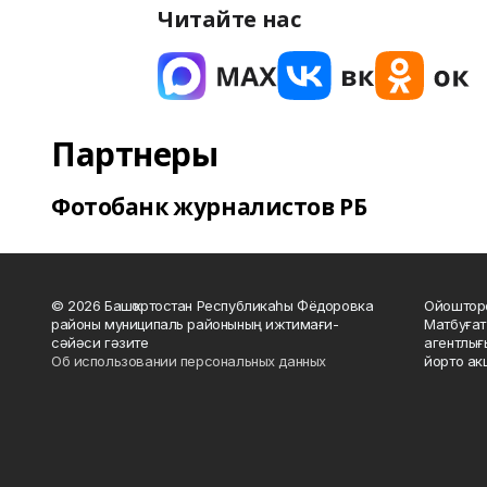
Читайте нас
Партнеры
Фотобанк журналистов РБ
© 2026 Башҡортостан Республикаһы Фёдоровка
Ойошторо
районы муниципаль районының ижтимағи-
Матбуғат
сәйәси гәзите
агентлығ
Об использовании персональных данных
йорто ак