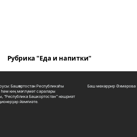
Рубрика "Еда и напитки"
усы: Башҡортостан Республикаһы
Баш мөхәррир Әхмәрова 
 һәм киң мәғлүмәт саралары
ы, "Республика Башкортостан" нәшриәт
ционерҙар йәмғиәте.