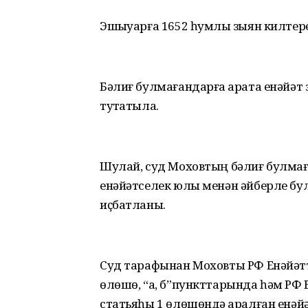
Эшҡыуарға 1652 һумлыҡ зыян килтер
Бәлиғ булмағандарға ҡарата енәйәт 
туҡтатыла.
Шулай, суд Моховтың бәлиғ булмағ
енәйәтселек юлы менән әйберле бул
иҫбатланы.
Суд тарафынан Моховты РФ Енәйәт
өлөшө, “а, б”пункттарында һәм РФ
статьяһы 1 өлөшөндә ҡаралған енәй