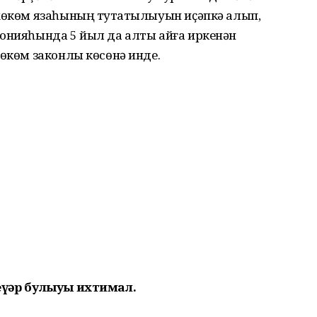
 хөкөм язаһының туҡтатылыуын иҫәпкә алып,
лонияһында 5 йыл да алты айға иркенән
хөкөм законлы көсөнә инде.
еүҙәр булыуы ихтимал.