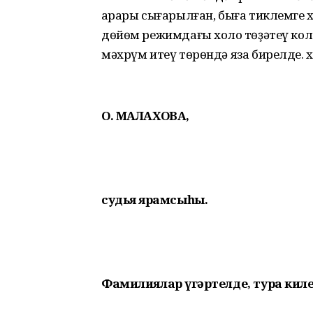
ҡарары сығарылған, быға тиклемге
дөйөм режимдағы холоҡ төҙәтеү ко
мәхрүм итеү төрөндә яза бирелде. 
О. МАЛАХОВА,
судья ярҙамсыһы.
Фамилиялар үҙгәртелде, тура кил