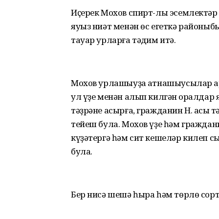
Иҫерек Мохов спирт-лы эсемлектәр
яуыз ниәт менән өс егеткә районы
тауар урларға тәҡдим итә.
Мохов урлашыуҙа ҡатнашыусылар а
ул үҙе менән алып килгән ҡоралда
тәҙрәне асырға, гражданин Н. асыҡ т
тейеш була. Мохов үҙе һәм граждани
күҙәтергә һәм сит кешеләр килеп сы
була.
Бер нисә шешә һыра һәм төрлө сор