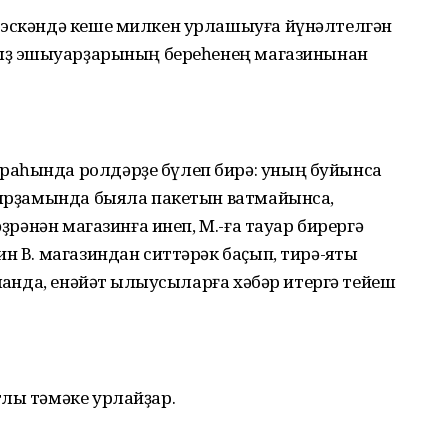
 эскәндә кеше милкен урлашыуға йүнәлтелгән
быҙ эшҡыуарҙарының береһенең магазинынан
раһында ролдәрҙе бүлеп бирә: уның буйынса
р ярҙамында быяла пакетын ватмайынса,
әҙрәнән магазинға инеп, М.-ға тауар бирергә
н В. магазиндан ситтәрәк баҫып, тирә-яҡты
ҡҡанда, енәйәт ҡылыусыларға хәбәр итергә тейеш
тлы тәмәке урлайҙар.