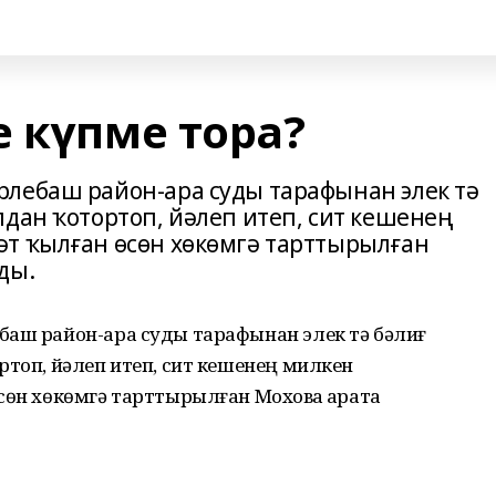
е күпме тора?
лебаш район-ара суды тарафынан элек тә
дан ҡотортоп, йәлеп итеп, сит кешенең
т ҡылған өсөн хөкөмгә тарттырылған
ды.
баш район-ара суды тарафынан элек тә бәлиғ
ртоп, йәлеп итеп, сит кешенең милкен
сөн хөкөмгә тарттырылған Моховҡа ҡарата