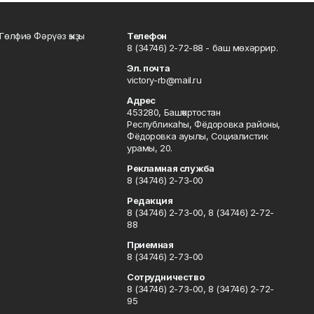
Гөлфиә Фәрүәз ҡыҙы
Телефон
8 (34746) 2-72-88 - баш мөхәррир.
Эл. почта
victory-rb@mail.ru
Адрес
453280, Башҡортостан
Республикаһы, Фёдоровка районы,
Фёдоровка ауылы, Социалистик
урамы, 20.
Рекламная служба
8 (34746) 2-73-00
Редакция
8 (34746) 2-73-00, 8 (34746) 2-72-
88
Приемная
8 (34746) 2-73-00
Сотрудничество
8 (34746) 2-73-00, 8 (34746) 2-72-
95