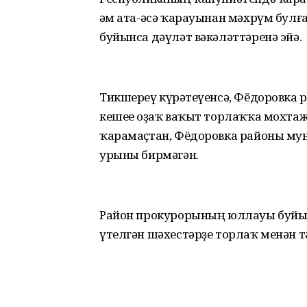
һәм ата-әсә ҡарауынан мәхрүм булғ
буйынса дәүләт вәкәләттәренә эйә.
Тикшереү күрһәтеүенсә, Фёдоровка 
кешеһе оҙаҡ ваҡыт торлаҡҡа мохтаж
ҡарамаҫтан, Фёдоровка районы му
урыны бирмәгән.
Район прокурорының юллауы буйы
үтелгән шәхестәрҙе торлаҡ менән 