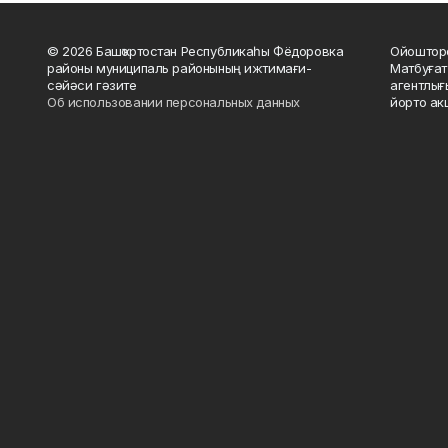
© 2026 Башҡортостан Республикаһы Фёдоровка
Ойошторо
районы муниципаль районының ижтимағи-
Матбуғат
сәйәси гәзите
агентлығ
Об использовании персональных данных
йорто ак