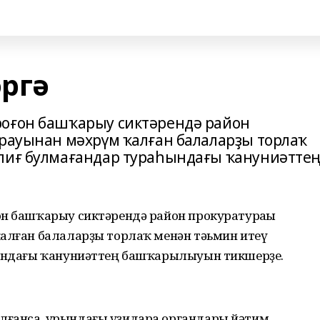
ргә
роғон башҡарыу сиктәрендә район
арауынан мәхрүм ҡалған балаларҙы торлаҡ
әлиғ булмағандар тураһындағы ҡануниәтте
он башҡарыу сиктәрендә район прокуратураһы
ҡалған балаларҙы торлаҡ менән тәьмин итеү
һындағы ҡануниәттең башҡарылыуын тикшерҙе.
лғанса, урындағы үҙидара органдары йәтим