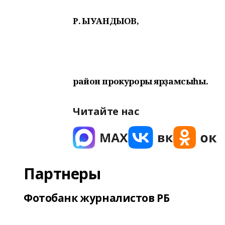
Р. ҠЫУАНДЫҠОВ,
район прокуроры ярҙамсыһы.
Читайте нас
Партнеры
Фотобанк журналистов РБ