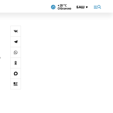
+20 °С
Облачно
ң