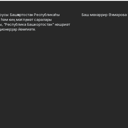
усы: Башҡортостан Республикаһы
Баш мөхәррир Әхмәрова 
 һәм киң мәғлүмәт саралары
ы, "Республика Башкортостан" нәшриәт
ционерҙар йәмғиәте.