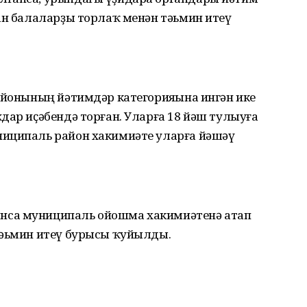
ан балаларҙы торлаҡ менән тәьмин итеү
рйонының йәтимдәр категорияһына ингән ике
дар иҫәбендә торған. Уларға 18 йәш тулыуға
ниципаль район хакимиәте уларға йәшәү
нса муниципаль ойошма хакимиәтенә атап
тәьмин итеү бурысы ҡуйылды.