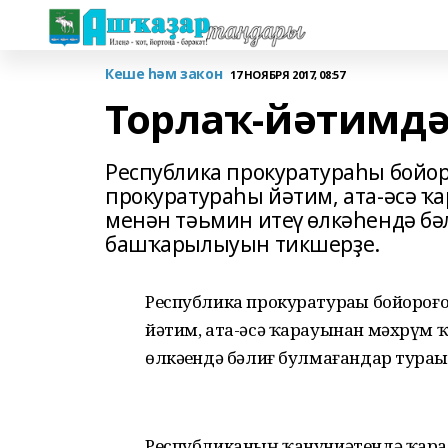
Кеше һәм закон
17 НОЯБРЯ 2017, 08:57
Торлаҡ-йәтимдә
Республика прокуратураһы бойо
прокуратураһы йәтим, ата-әсә ҡ
менән тәьмин итеү өлкәһендә б
башҡарылыуын тикшерҙе.
Республика прокуратураһы бойороғ
йәтим, ата-әсә ҡарауынан мәхрүм 
өлкәһендә бәлиғ булмағандар тура
Республиканың ҡануниәтендә ҡара