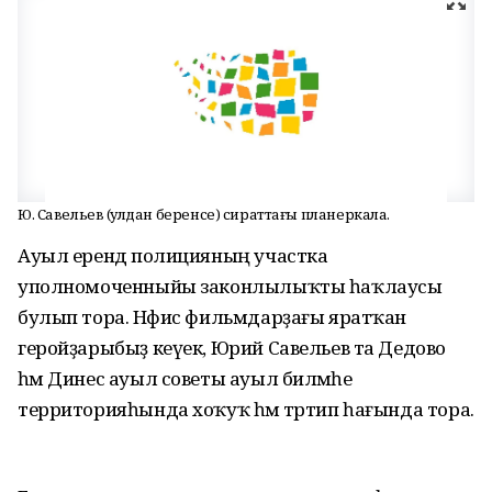
Ю. Савельев (һулдан беренсе) сираттағы планеркала.
Ауыл ерендә полицияның участка
уполномоченныйы законлылыҡты һаҡлаусы
булып тора. Нәфис фильмдарҙағы яратҡан
геройҙарыбыҙ кеүек, Юрий Савельев та Дедово
һәм Динес ауыл советы ауыл биләмәһе
территорияһында хоҡуҡ һәм тәртип һағында тора.