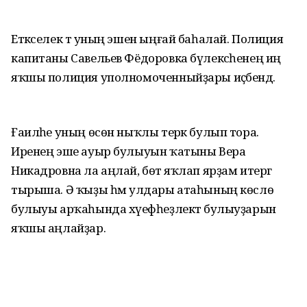
Етәкселек тә уның эшен ыңғай баһалай. Полиция
капитаны Савельев Фёдоровка бүлексәһенең иң
яҡшы полиция уполномоченныйҙары иҫәбендә.
Ғаиләһе уның өсөн ныҡлы терәк булып тора.
Иренең эше ауыр булыуын ҡатыны Вера
Никадровна ла аңлай, бөтә яҡлап ярҙам итергә
тырыша. Ә ҡыҙы һәм улдары атаһының көслө
булыуы арҡаһында хәүефһеҙлектә булыуҙарын
яҡшы аңлайҙар.