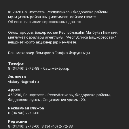
© 2026 Башҡортостан Республикаһы Фёдоровка районы
муниципаль районының ижтимағи-сәйәси гәзите
Об использовании персональных данных
Ойоштороусы: Башҡортостан Республикаһы Матбуғат һәм киң
мәғлүмәт саралары агентлығы, "Республика Башкортостан"
нәшриәт йорто акционерҙар йәмғиәте.
Баш мөхәррир Әхмәрова Гөлфиә Фәрүәз ҡыҙы
Телефон
8 (34746) 2-72-88 - баш мөхәррир.
Эл. почта
victory-rb@mail.ru
Адрес
453280, Башҡортостан Республикаһы, Фёдоровка районы,
Фёдоровка ауылы, Социалистик урамы, 20.
Рекламная служба
8 (34746) 2-73-00
Редакция
8 (34746) 2-73-00, 8 (34746) 2-72-88