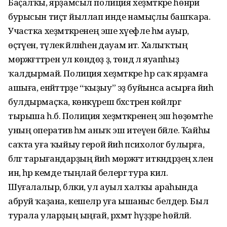
Баҫалҡы, ярҙамсыл полиция хеҙмәткәре һөнәри
бурысын тиҫтә йыллап инде намыҫлы башҡара.
Участка хеҙмәткәренең эше хәүефле һәм ауыр,
өҫтәүенә, тәүлек әйләнәһенә дауам итә. Халыҡтың
мөрәжәғәттәрен ул көндөҙ ҙә, төндә лә яуапһыҙ
ҡалдырмай. Полиция хеҙмәткәре һәр саҡ ярҙамға
ашыға, енәйәттәрҙе “ҡыҙыу” эҙ буйынса асырға йәиһә
булдырмаҫҡа, көнкүреш бәхәстәрен көйләргә
тырыша һ.б. Полиция хеҙмәткәренең эш һөҙөмтәһе
уның оператив һәм аныҡ эш итеүенә бәйле. Ҡайһы
саҡта уға ҡыйыу герой йәиһә психолог булырға,
бәләгә тарығандарҙың йәиһә мөрәжәғәт иткәндәрҙең хәленә
инә, һәр кемде тыңлай белергә тура килә.
Шуғалалыр, бәлки, ул ауыл халҡы араһында
абруй ҡаҙана, кешеләр уға ышаныс белдерә. Был
турала уларҙың ыңғай, рәхмәт һүҙҙәре һөйләй.