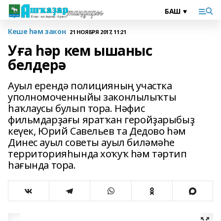
Кеше һәм закон
21 НОЯБРЯ 2017, 11:21
Уға һәр кем ышаныс
белдерә
Ауыл ерендә полицияның участка
уполномоченныйы законлылыҡты
һаҡлаусы булып тора. Нәфис
фильмдарҙағы яратҡан геройҙарыбыҙ
кеүек, Юрий Савельев та Дедово һәм
Динес ауыл советы ауыл биләмәһе
территорияһында хоҡуҡ һәм тәртип
һағында тора.