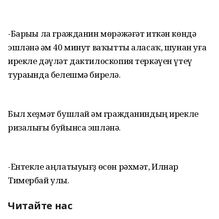
-Барыһы ла гражданин мөрәжәғәт иткән көндә
эшләнә һәм 40 минут ваҡытты аласаҡ, шунан уға
ирекле дәүләт дактилоскопия теркәүен үтеү
тураһында белешмә бирелә.
Был хеҙмәт бушлай һәм гражданиндың ирекле
ризалығы буйынса эшләнә.
-Ентекле аңлатыуығҙ өсөн рәхмәт, Илнар
Тимербай улы.
Читайте нас