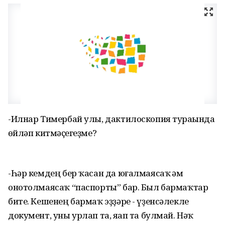
-Илнар Тимербай улы, дактилоскопия тураһында
һөйләп китмәҫһегеҙме?
-Һәр кемдең бер ҡасан да юғалмаясаҡ һәм
онотолмаясаҡ “паспорты” бар. Был бармаҡтар
бите. Кешенең бармаҡ эҙҙәре - үҙенсәлекле
документ, уны урлап та, яһап та булмай. Нәҡ