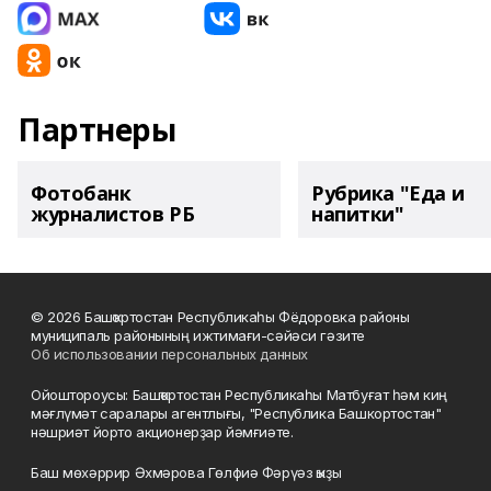
Партнеры
Фотобанк
Рубрика "Еда и
журналистов РБ
напитки"
© 2026 Башҡортостан Республикаһы Фёдоровка районы
муниципаль районының ижтимағи-сәйәси гәзите
Об использовании персональных данных
Ойоштороусы: Башҡортостан Республикаһы Матбуғат һәм киң
мәғлүмәт саралары агентлығы, "Республика Башкортостан"
нәшриәт йорто акционерҙар йәмғиәте.
Баш мөхәррир Әхмәрова Гөлфиә Фәрүәз ҡыҙы