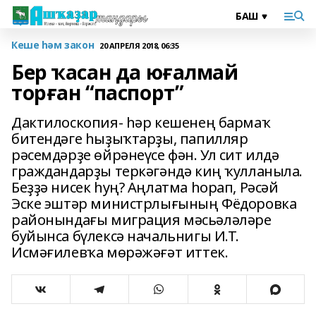
Кеше һәм закон
20 АПРЕЛЯ 2018, 06:35
Бер ҡасан да юғалмай
торған “паспорт”
Дактилоскопия- һәр кешенең бармаҡ
битендәге һыҙыҡтарҙы, папилляр
рәсемдәрҙе өйрәнеүсе фән. Ул сит илдә
граждандарҙы теркәгәндә киң ҡулланыла.
Беҙҙә нисек һуң? Аңлатма һорап, Рәсәй
Эске эштәр министрлығының Фёдоровка
районындағы миграция мәсьәләләре
буйынса бүлексә начальнигы И.Т.
Исмәғилевҡа мөрәжәғәт иттек.