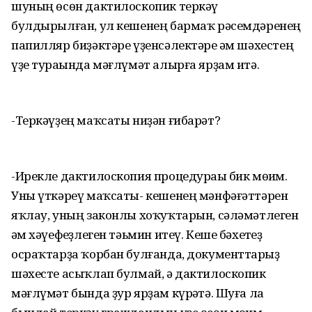
шуның өсөн дактилоскопик теркәү
булдырылған, ул кешенең бармаҡ рәсемдәренең
папилляр биҙәктәре үҙенсәлектәре һәм шәхестең
үҙе тураһында мәғлүмәт алырға ярҙам итә.
-Теркәүҙең маҡсаты ниҙән ғибарәт?
-Ирекле дактилоскопия процедураһы бик мөһим.
Уны үткәреү маҡсаты- кешенең мәнфәғәттәрен
яҡлау, уның законлы хоҡуҡтарын, сәләмәтлеген
һәм хәүефһеҙлеген тәьмин итеү. Кеше бәхетһеҙ
осраҡтарҙа ҡорбан булғанда, документтарһыҙ
шәхесте асыҡлап булмай, ә дактилоскопик
мәғлүмәт бында ҙур ярҙам күрһәтә. Шуға ла