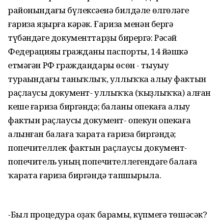
районындағы бүлексәһенә билдәле өлгөләге
ғариза яҙырға кәрәк. Ғариза менән бергә
түбәндәге документтарҙы бирергә: Рәсәй
Федерацияһы гражданы паспорты, 14 йәшкә
етмәгән РФ граждандары өсөн - тыуыу
тураһындағы таныҡлыҡ, уллыҡҡа алыу фактын
раҫлаусы документ- уллыҡҡа (ҡыҙлыҡҡа) алған
кеше ғариза биргәндә; баланы опекаға алыу
фактын раҫлаусы документ- опекун опекаға
алынған балаға ҡарата ғариза биргәндә;
попечителлек фактын раҫлаусы документ-
попечитель уның попечителлегендәге балаға
ҡарата ғариза биргәндә тапшырыла.
-Был процедура оҙаҡ барамы, күпмегә төшәсәк?