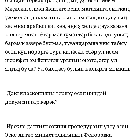
бындай теркәү граждандың үҙе өсөн мөһим.
Мәҫәлән, өлкән йәштәге кеше магазинға сыҡҡан,
үҙе менән документтарын алмаған, юлда уның
хәле насарайып киткән, аңһыҙ хәлдә дауаханаға
килтерелгән. Әгәр мәғлүмәттәр базаһында уның
бармаҡ эҙҙәре булмаһа, туғандарына уны табыу
өсөн күп йөрөргә тура киләсәк. Әгәр ул исем-
шәрифен һәм йәшәгән урынын онотһа, әгәр ул
яңғыҙ булһа? Ул билдәһеҙ булып ҡалырға мөмкин.
-Дактилоскопияны теркәү өсөн ниндәй
документтар кәрәк?
-Ирекле дактилосокпия процедураһын үтеү өсөн
Эске эштәр министрлығының Фёдоровка