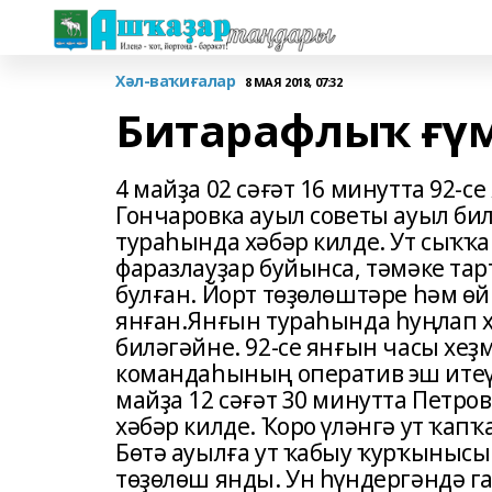
Хәл-ваҡиғалар
8 МАЯ 2018, 07:32
Битарафлыҡ ғүм
4 майҙа 02 сәғәт 16 минутта 92-
Гончаровка ауыл советы ауыл б
тураһында хәбәр килде. Ут сыҡҡа
фаразлауҙар буйынса, тәмәке тар
булған. Йорт төҙөлөштәре һәм ө
янған.Янғын тураһында һуңлап х
биләгәйне. 92-се янғын часы хе
командаһының оператив эш итеү
майҙа 12 сәғәт 30 минутта Петр
хәбәр килде. Ҡоро үләнгә ут ҡапҡ
Бөтә ауылға ут ҡабыу ҡурҡыныс
төҙөлөш янды. Ун һүндергәндә га