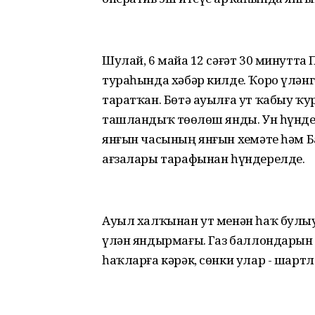
Шулай, 6 майҙа 12 сәғәт 30 минутт
тураһында хәбәр килде. Ҡоро үләнгә
таратҡан. Бөтә ауылға ут ҡабыу ҡу
ташландыҡ төҙөлөш янды. Ун һүнде
янғын часының янғын хеҙмәте һәм
ағзалары тарафынан һүндерелде.
Ауыл халҡынан ут менән һаҡ булыу
үлән яндырмағыҙ. Газ баллондарын 
һаҡларға кәрәк, сөнки улар - шарт