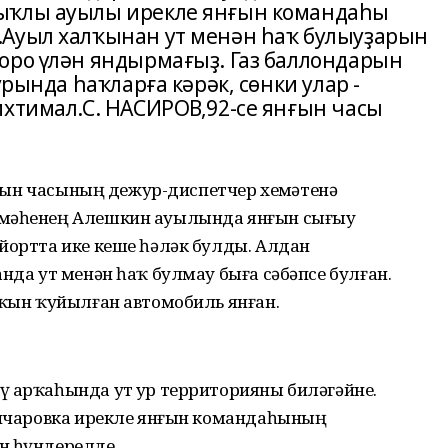
ыҡлы ауылы ирекле янғын командаһы
.Ауыл халҡынан ут менән һаҡ булыуҙарын
оро үлән яндырмағыҙ. Газ баллондарын
урында һаҡларға кәрәк, сөнки улар -
ихтимал.С. НАСИРОВ,92-се янғын часы
янғын часының дежур-диспетчер хеҙмәтенә
әмәһенең Алешкин ауылында янғын сығыу
йортта ике кеше һәләк булды. Алдан
нда ут менән һаҡ булмау быға сәбәпсе булған.
яҡын ҡуйылған автомобиль янған.
ү арҡаһында ут ҙур территорияны биләгәйне.
Гончаровка ирекле янғын командаһының
н һүндерелде.