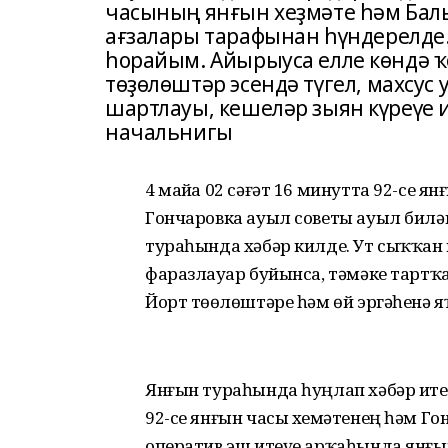
часының янғын хеҙмәте һәм Бал
ағзалары тарафынан һүндерелде
һорайым. Айырыуса елле көндә ҡ
төҙөлөштәр эсендә түгел, махсус 
шартлауы, кешеләр зыян күреүе 
начальнигы
4 майҙа 02 сәғәт 16 минутта 92-се 
Гончаровка ауыл советы ауыл бил
тураһында хәбәр килде. Ут сыҡҡан 
фаразлауҙар буйынса, тәмәке тартҡа
Йорт төҙөлөштәре һәм өй эргәһенә 
Янғын тураһында һуңлап хәбәр ите
92-се янғын часы хеҙмәтенең һәм 
оператив эш итеүе арҡаһында янғы