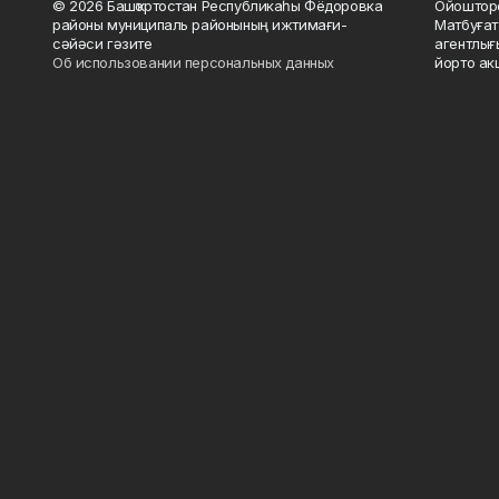
© 2026 Башҡортостан Республикаһы Фёдоровка
Ойошторо
районы муниципаль районының ижтимағи-
Матбуғат
сәйәси гәзите
агентлығ
Об использовании персональных данных
йорто ак