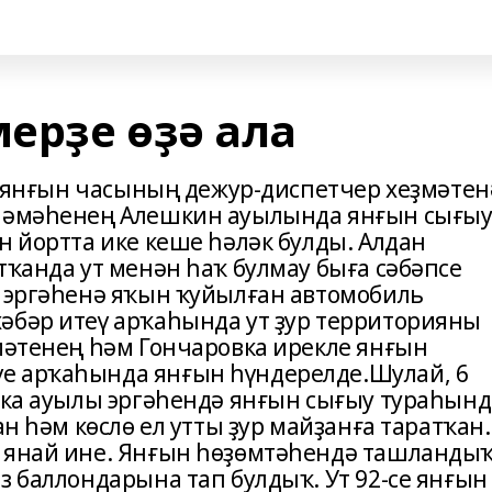
ерҙе өҙә ала
се янғын часының дежур-диспетчер хеҙмәтен
иләмәһенең Алешкин ауылында янғын сығы
н йортта ике кеше һәләк булды. Алдан
тҡанда ут менән һаҡ булмау быға сәбәпсе
й эргәһенә яҡын ҡуйылған автомобиль
әбәр итеү арҡаһында ут ҙур территорияны
ҙмәтенең һәм Гончаровка ирекле янғын
е арҡаһында янғын һүндерелде.Шулай, 6
овка ауылы эргәһендә янғын сығыу тураһынд
ан һәм көслө ел утты ҙур майҙанға таратҡан.
ы янай ине. Янғын һөҙөмтәһендә ташланды
з баллондарына тап булдыҡ. Ут 92-се янғын