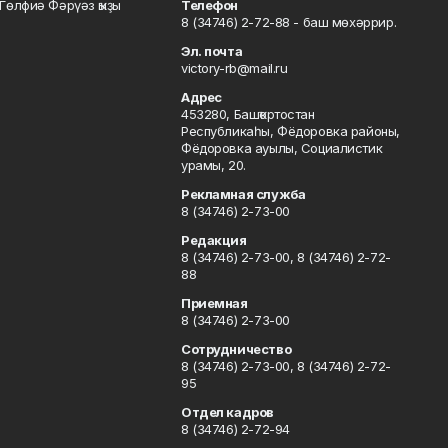
Гөлфиә Фәрүәз ҡыҙы
Телефон
8 (34746) 2-72-88 - баш мөхәррир.
Эл. почта
victory-rb@mail.ru
Адрес
453280, Башҡортостан
Республикаһы, Фёдоровка районы,
Фёдоровка ауылы, Социалистик
урамы, 20.
Рекламная служба
8 (34746) 2-73-00
Редакция
8 (34746) 2-73-00, 8 (34746) 2-72-
88
Приемная
8 (34746) 2-73-00
Сотрудничество
8 (34746) 2-73-00, 8 (34746) 2-72-
95
Отдел кадров
8 (34746) 2-72-94