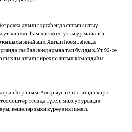
а Петровка ауылы эргәһендә янғын сығыу
 ут ҡапҡан һәм көслө ел утты ҙур майҙанға
рҡынысы янай ине. Янғын һөҙөмтәһендә
ргәндә газ баллондарына тап булдыҡ. Ут 92-се
 Балыҡлы ауылы ирекле янғын командаһы
ҙарын һорайым. Айырыуса елле көндә ҡоро
төҙөлөштәр эсендә түгел, махсус урында
лауы, кешеләр зыян күреүе ихтимал.