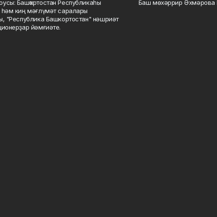
усы: Башҡортостан Республикаһы
Баш мөхәррир Әхмәрова 
 һәм киң мәғлүмәт саралары
ы, "Республика Башкортостан" нәшриәт
ционерҙар йәмғиәте.