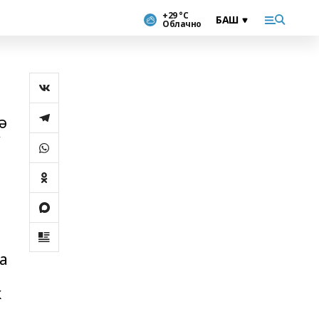
+29 °С
Облачно
ә
у
а
ҡ