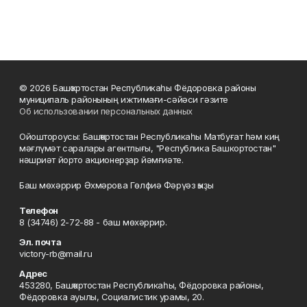
© 2026 Башҡортостан Республикаһы Фёдоровка районы
муниципаль районының ижтимағи-сәйәси гәзите
Об использовании персональных данных
Ойоштороусы: Башҡортостан Республикаһы Матбуғат һәм киң
мәғлүмәт саралары агентлығы, "Республика Башкортостан"
нәшриәт йорто акционерҙар йәмғиәте.
Баш мөхәррир Әхмәрова Гөлфиә Фәрүәз ҡыҙы
Телефон
8 (34746) 2-72-88 - баш мөхәррир.
Эл. почта
victory-rb@mail.ru
Адрес
453280, Башҡортостан Республикаһы, Фёдоровка районы,
Фёдоровка ауылы, Социалистик урамы, 20.