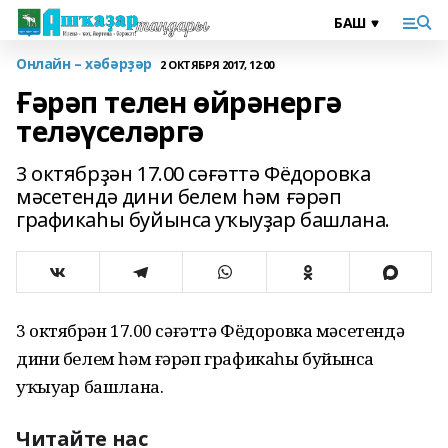
Онлайн – хәбәрҙәр
2 ОКТЯБРЯ 2017, 12:00
Ғәрәп телен өйрәнергә
теләүселәргә
3 октябрҙән 17.00 сәғәттә Фёдоровка
мәсетендә дини белем һәм ғәрәп
графикаһы буйынса уҡыуҙар башлана.
3 октябрҙән 17.00 сәғәттә Фёдоровка мәсетендә
дини белем һәм ғәрәп графикаһы буйынса
уҡыуҙар башлана.
Читайте нас