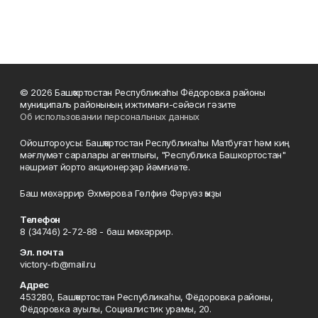
© 2026 Башҡортостан Республикаһы Фёдоровка районы
муниципаль районының ижтимағи-сәйәси гәзите
Об использовании персональных данных
Ойоштороусы: Башҡортостан Республикаһы Матбуғат һәм киң
мәғлүмәт саралары агентлығы, "Республика Башкортостан"
нәшриәт йорто акционерҙар йәмғиәте.
Баш мөхәррир Әхмәрова Гөлфиә Фәрүәз ҡыҙы
Телефон
8 (34746) 2-72-88 - баш мөхәррир.
Эл. почта
victory-rb@mail.ru
Адрес
453280, Башҡортостан Республикаһы, Фёдоровка районы,
Фёдоровка ауылы, Социалистик урамы, 20.