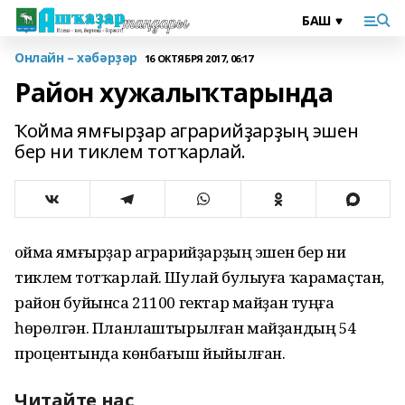
Онлайн – хәбәрҙәр
16 ОКТЯБРЯ 2017, 06:17
Район хужалыҡтарында
Ҡойма ямғырҙар аграрийҙарҙың эшен
бер ни тиклем тотҡарлай.
Ҡойма ямғырҙар аграрийҙарҙың эшен бер ни
тиклем тотҡарлай. Шулай булыуға ҡарамаҫтан,
район буйынса 21100 гектар майҙан туңға
һөрөлгән. Планлаштырылған майҙандың 54
процентында көнбағыш йыйылған.
Читайте нас