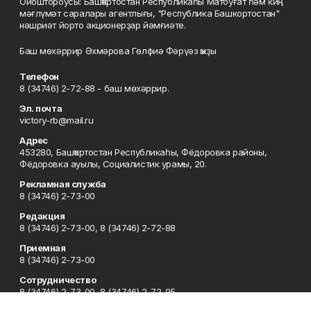
Ойоштороусы: Башҡортостан Республикаһы Матбуғат һәм киң
мәғлүмәт саралары агентлығы, "Республика Башкортостан"
нәшриәт йорто акционерҙар йәмғиәте.
Баш мөхәррир Әхмәрова Гөлфиә Фәрүәз ҡыҙы
Телефон
8 (34746) 2-72-88 - баш мөхәррир.
Эл. почта
victory-rb@mail.ru
Адрес
453280, Башҡортостан Республикаһы, Фёдоровка районы,
Фёдоровка ауылы, Социалистик урамы, 20.
Рекламная служба
8 (34746) 2-73-00
Редакция
8 (34746) 2-73-00, 8 (34746) 2-72-88
Приемная
8 (34746) 2-73-00
Сотрудничество
8 (34746) 2-73-00, 8 (34746) 2-72-95