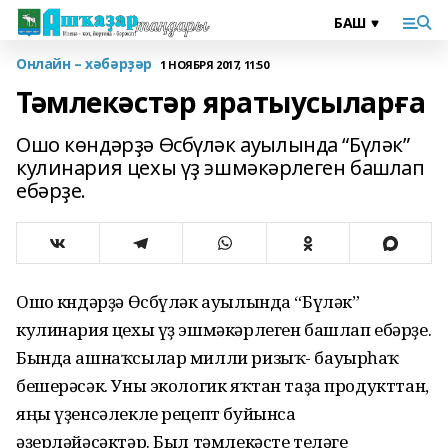
Онлайн – хәбәрҙәр
1 НОЯБРЯ 2017, 11:50
Тәмлекәстәр яратыусыларға
Ошо көндәрҙә Өсбүләк ауылында “Бүләк”
кулинария цехы үҙ эшмәкәрлеген башлап
ебәрҙе.
Ошо көндәрҙә Өсбүләк ауылында “Бүләк”
кулинария цехы үҙ эшмәкәрлеген башлап ебәрҙе.
Бында ашнаҡсылар милли ризыҡ- бауырһаҡ
бешерәсәк. Уны экологик яҡтан таҙа продукттан,
яңы үҙенсәлекле рецепт буйынса
әҙерләйәсәктәр. Был тәмлекәсте теләге