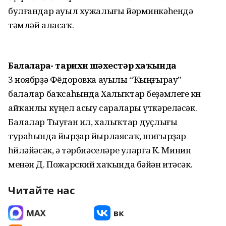
булғандар ауыл хужалығы йәрминкәһендә
тәмләй аласаҡ.
Балаларға- тарихи шәхестәр хаҡында
3 ноябрҙә Фёдоровка ауылы “Ҡыңғырау”
балалар баҡсаһында Халыҡтар беҙәмлеге көнө
айҡанлы күңел асыу саралары үткәреләсәк.
Балалар Тыуған ил, халыҡтар дуҫлығы
тураһында йырҙар йырлаясаҡ, шиғырҙар
һөйләйәсәк, ә тәрбиәселәре уларға К. Минин
менән Д. Пожарский хаҡында бәйән итәсәк.
Читайте нас