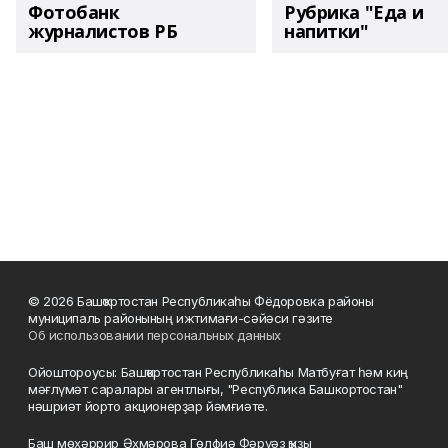
Фотобанк
Рубрика "Еда и
журналистов РБ
напитки"
© 2026 Башҡортостан Республикаһы Фёдоровка районы
муниципаль районының ижтимағи-сәйәси гәзите
Об использовании персональных данных
Ойоштороусы: Башҡортостан Республикаһы Матбуғат һәм киң
мәғлүмәт саралары агентлығы, "Республика Башкортостан"
нәшриәт йорто акционерҙар йәмғиәте.
Баш мөхәррир Әхмәрова Гөлфиә Фәрүәз ҡыҙы