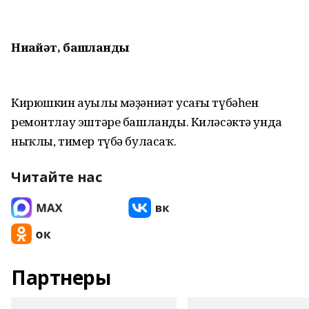
Ниһайәт, башланды
Кирюшкин ауылы мәҙәниәт усағы түбәһен
ремонтлау эштәре башланды. Киләсәктә унда
ныҡлы, тимер түбә буласаҡ.
Читайте нас
Партнеры