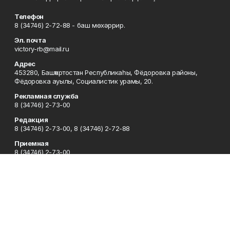
Телефон
8 (34746) 2-72-88 - баш мөхәррир.
Эл. почта
victory-rb@mail.ru
Адрес
453280, Башҡортостан Республикаһы, Фёдоровка районы,
Фёдоровка ауылы, Социалистик урамы, 20.
Рекламная служба
8 (34746) 2-73-00
Редакция
8 (34746) 2-73-00, 8 (34746) 2-72-88
Приемная
8 (34746) 2-73-00
Сотрудничество
8 (34746) 2-73-00, 8 (34746) 2-72-95
Отдел кадров
8 (34746) 2-72-94