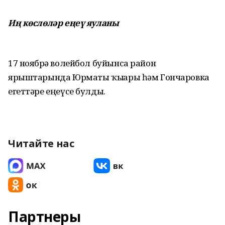
Иң көслөләр еңеү яуланы
17 ноябрҙә волейбол буйынса район
ярыштарында Юрматы ҡыҙҙары һәм Гончаровка
егеттәре еңеүсе булды.
Читайте нас
Партнеры