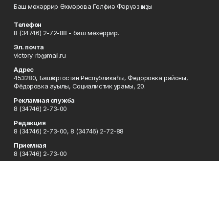
Баш мөхәррир Әхмәрова Гөлфиә Фәрүәз ҡыҙы
Телефон
8 (34746) 2-72-88 - баш мөхәррир.
Эл. почта
victory-rb@mail.ru
Адрес
453280, Башҡортостан Республикаһы, Фёдоровка районы,
Фёдоровка ауылы, Социалистик урамы, 20.
Рекламная служба
8 (34746) 2-73-00
Редакция
8 (34746) 2-73-00, 8 (34746) 2-72-88
Приемная
8 (34746) 2-73-00
Сотрудничество
8 (34746) 2-73-00, 8 (34746) 2-72-95
Отдел кадров
8 (34746) 2-72-94