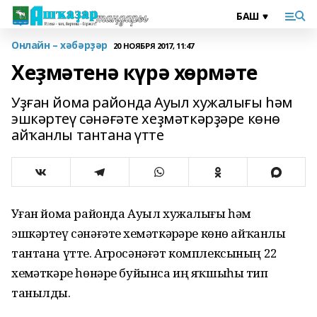
Онлайн – хәбәрҙәр
20 НОЯБРЯ 2017, 11:47
Хеҙмәтенә күрә хөрмәте
Уҙған йома районда Ауыл хужалығы һәм
эшкәртеү сәнәғәте хеҙмәткәрҙәре көнө
айҡанлы тантана үтте
Уҙған йома районда Ауыл хужалығы һәм
эшкәртеү сәнәғәте хеҙмәткәрҙәре көнө айҡанлы
тантана үтте. Агросәнәғәт комплексының 22
хеҙмәткәре һөнәре буйынса иң яҡшыһы тип
танылды.