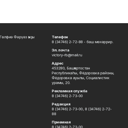
Гөлфиә Фәрүәз ҡыҙы
Телефон
8 (34746) 2-72-88 - баш мөхәррир.
Эл. почта
victory-rb@mail.ru
Адрес
453280, Башҡортостан
Республикаһы, Фёдоровка районы,
Фёдоровка ауылы, Социалистик
урамы, 20.
Рекламная служба
8 (34746) 2-73-00
Редакция
8 (34746) 2-73-00, 8 (34746) 2-72-
88
Приемная
8 (34746) 2-73-00