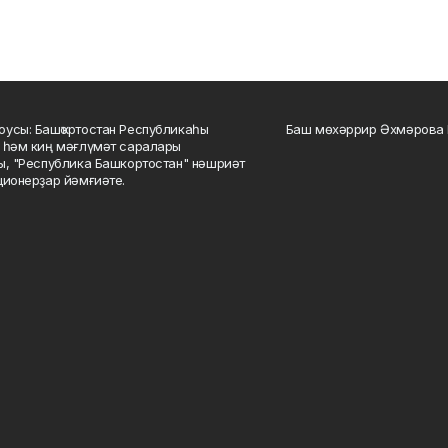
усы: Башҡортостан Республикаһы
Баш мөхәррир Әхмәрова 
 һәм киң мәғлүмәт саралары
ы, "Республика Башкортостан" нәшриәт
ционерҙар йәмғиәте.