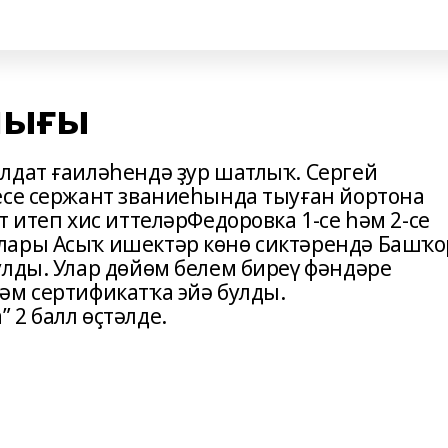
лығы
лдат ғаиләһендә ҙур шатлыҡ. Сергей
есе сержант званиеһында тыуған йортона
т итеп хис иттеләрФедоровка 1-се һәм 2-се
лары Асыҡ ишектәр көнө сиктәрендә Башҡо
улды. Улар дөйөм белем биреү фәндәре
әм сертификатҡа эйә булды.
 2 балл өҫтәлде.