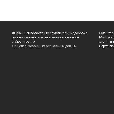
© 2026 Башҡортостан Республикаһы Фёдоровка
Ойошторо
районы муниципаль районының ижтимағи-
Матбуғат
сәйәси гәзите
агентлығ
Об использовании персональных данных
йорто ак