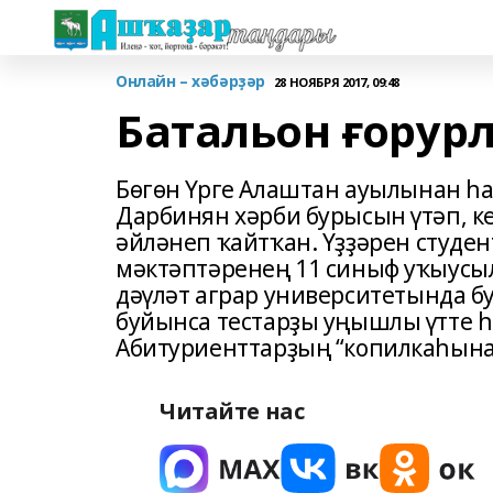
Онлайн – хәбәрҙәр
28 НОЯБРЯ 2017, 09:48
Батальон ғорур
Бөгөн Үрге Алаштан ауылынан һа
Дарбинян хәрби бурысын үтәп, к
әйләнеп ҡайтҡан. Үҙҙәрен студен
мәктәптәренең 11 синыф уҡыусы
дәүләт аграр университетында б
буйынса тестарҙы уңышлы үтте һ
Абитуриенттарҙың “копилкаһына”
Читайте нас