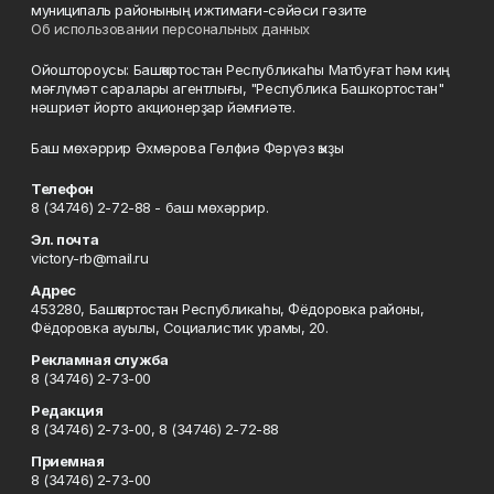
муниципаль районының ижтимағи-сәйәси гәзите
Об использовании персональных данных
Ойоштороусы: Башҡортостан Республикаһы Матбуғат һәм киң
мәғлүмәт саралары агентлығы, "Республика Башкортостан"
нәшриәт йорто акционерҙар йәмғиәте.
Баш мөхәррир Әхмәрова Гөлфиә Фәрүәз ҡыҙы
Телефон
8 (34746) 2-72-88 - баш мөхәррир.
Эл. почта
victory-rb@mail.ru
Адрес
453280, Башҡортостан Республикаһы, Фёдоровка районы,
Фёдоровка ауылы, Социалистик урамы, 20.
Рекламная служба
8 (34746) 2-73-00
Редакция
8 (34746) 2-73-00, 8 (34746) 2-72-88
Приемная
8 (34746) 2-73-00