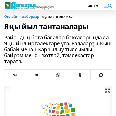
Онлайн – хәбәрҙәр
25 ДЕКАБРЯ 2017, 11:57
Яңы йыл тантаналары
Райондың бөтә балалар баҡсаларында ла
Яңы йыл иртәлектәре үтә. Балаларҙы Ҡыш
бабай менән Ҡарһылыу тылсымлы
байрам менән ҡотлай, тәмлекәстәр
тарата.