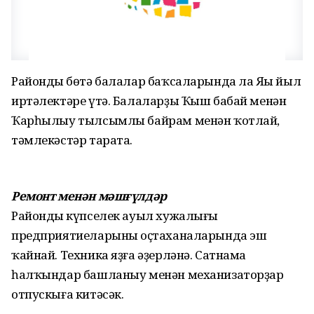
Райондың бөтә балалар баҡсаларында ла Яңы йыл
иртәлектәре үтә. Балаларҙы Ҡыш бабай менән
Ҡарһылыу тылсымлы байрам менән ҡотлай,
тәмлекәстәр тарата.
Ремонт менән мәшғүлдәр
Райондың күпселек ауыл хужалығы
предприятиеларының оҫтаханаларында эш
ҡайнай. Техника яҙға әҙерләнә. Сатнама
һалҡындар башланыу менән механизаторҙар
отпускыға китәсәк.