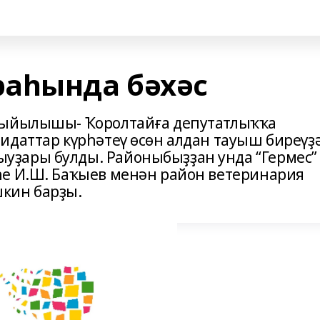
аһында бәхәс
Йыйылышы- Ҡоролтайға депутатлыҡҡа
идаттар күрһәтеү өсөн алдан тауыш биреүҙ
ҙары булды. Районыбыҙҙан унда “Гермес”
һе И.Ш. Баҡыев менән район ветеринария
кин барҙы.