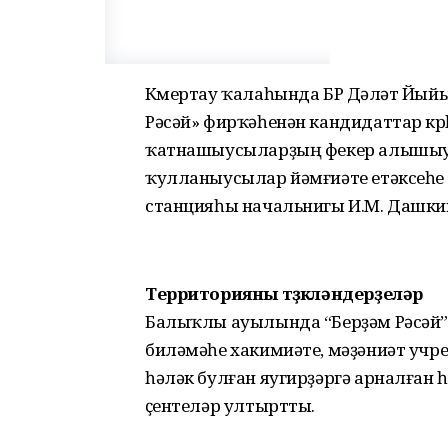
Күмертау ҡалаһында БР Дәүләт Йы
Рәсәй» фирҡәһенән кандидаттар күрһ
ҡатнашыусыларҙың фекер алышыуҙ
ҡулланыусылар йәмғиәте етәксеһе 
станцияһы начальнигы И.М. Дашки
Территорияны төҙөкләндерҙеләр
Балыҡлы ауылында “Берҙәм Рәсәй”
биләмәһе хакимиәте, мәҙәниәт учр
һәләк булған яугирҙәргә арналған 
үҫентеләр ултыртты.