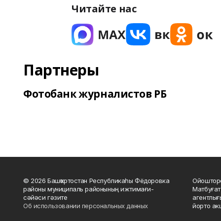
Читайте нас
Партнеры
Фотобанк журналистов РБ
© 2026 Башҡортостан Республикаһы Фёдоровка
Ойошторо
районы муниципаль районының ижтимағи-
Матбуғат
сәйәси гәзите
агентлығ
Об использовании персональных данных
йорто ак