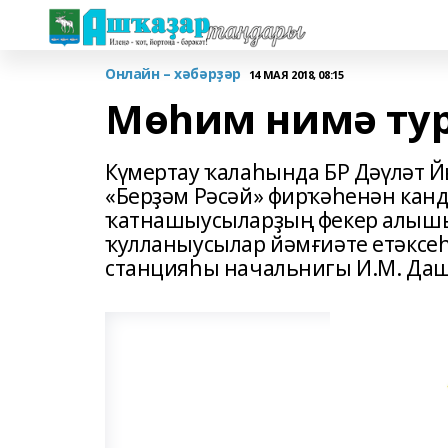
Онлайн – хәбәрҙәр
14 МАЯ 2018, 08:15
Мөһим нимә тур
Күмертау ҡалаһында БР Дәүләт 
«Берҙәм Рәсәй» фирҡәһенән канд
ҡатнашыусыларҙың фекер алышыу
ҡулланыусылар йәмғиәте етәксе
станцияһы начальнигы И.М. Даш