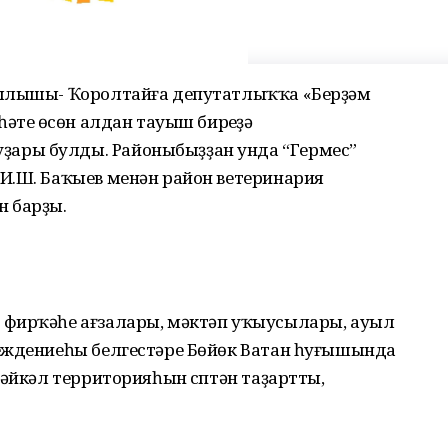
йылышы- Ҡоролтайға депутатлыҡҡа «Берҙәм
әтеү өсөн алдан тауыш биреүҙә
ары булды. Районыбыҙҙан унда “Гермес”
И.Ш. Баҡыев менән район ветеринария
н барҙы.
 фирҡәһе ағзалары, мәктәп уҡыусылары, ауыл
еждениеһы белгестәре Бөйөк Ватан һуғышында
һәйкәл территорияһын сүптән таҙартты,