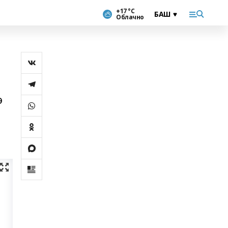
+17 °С
Облачно
ә