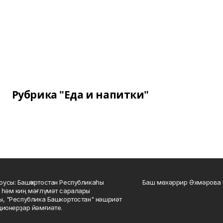
Рубрика "Еда и напитки"
усы: Башҡортостан Республикаһы
Баш мөхәррир Әхмәрова 
 һәм киң мәғлүмәт саралары
ы, "Республика Башкортостан" нәшриәт
ционерҙар йәмғиәте.