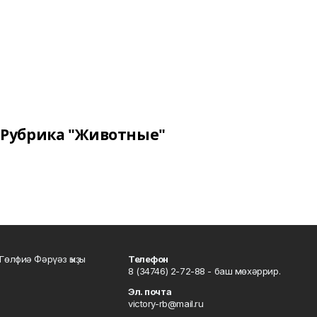
Рубрика "Животные"
Гөлфиә Фәрүәз ҡыҙы
Телефон
8 (34746) 2-72-88 - баш мөхәррир.
Эл. почта
victory-rb@mail.ru