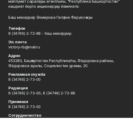
мәғлүмәт саралары агентлығы, "Республика Башкортостан"
нәшриәт йорто акционерҙар йәмғиәте.
Баш мөхәррир Әхмәрова Гөлфиә Фәрүәз ҡыҙы
Телефон
8 (34746) 2-72-88 - баш мөхәррир.
Эл. почта
victory-rb@mail.ru
Адрес
453280, Башҡортостан Республикаһы, Фёдоровка районы,
Фёдоровка ауылы, Социалистик урамы, 20.
Рекламная служба
8 (34746) 2-73-00
Редакция
8 (34746) 2-73-00, 8 (34746) 2-72-88
Приемная
8 (34746) 2-73-00
Сотрудничество
8 (34746) 2-73-00, 8 (34746) 2-72-95
Отдел кадров