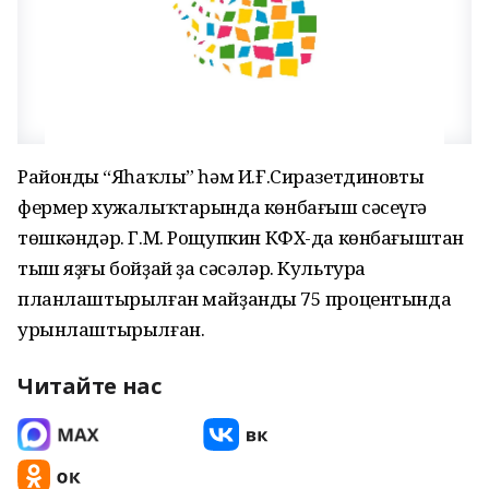
Райондың “Яһаҡлы” һәм И.Ғ.Сиразетдиновтың
фермер хужалыҡтарында көнбағыш сәсеүгә
төшкәндәр. Г.М. Рощупкин КФХ-да көнбағыштан
тыш яҙғы бойҙай ҙа сәсәләр. Культура
планлаштырылған майҙандың 75 процентында
урынлаштырылған.
Читайте нас