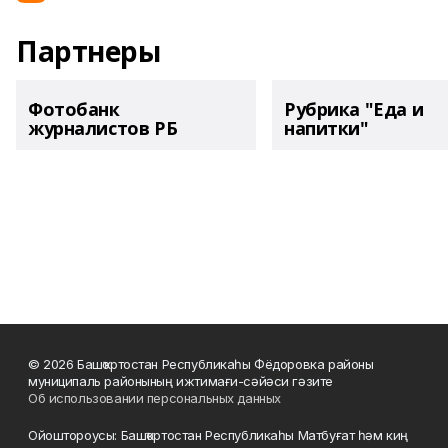
Партнеры
Фотобанк
Рубрика "Еда и
журналистов РБ
напитки"
© 2026 Башҡортостан Республикаһы Фёдоровка районы
муниципаль районының ижтимағи-сәйәси гәзите
Об использовании персональных данных
Ойоштороусы: Башҡортостан Республикаһы Матбуғат һәм киң