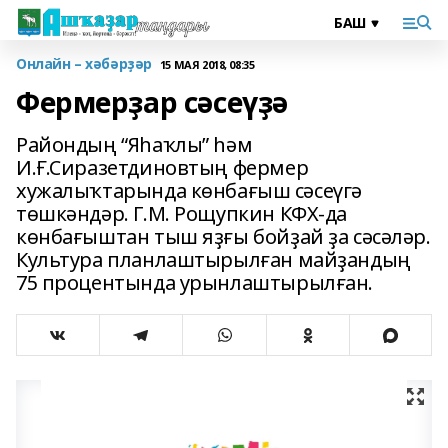
Онлайн – хәбәрҙәр
15 МАЯ 2018, 08:35
Фермерҙар сәсеүҙә
Райондың “Яһаҡлы” һәм
И.Ғ.Сиразетдиновтың фермер
хужалыҡтарында көнбағыш сәсеүгә
төшкәндәр. Г.М. Рощупкин КФХ-да
көнбағыштан тыш яҙғы бойҙай ҙа сәсәләр.
Культура планлаштырылған майҙандың
75 процентында урынлаштырылған.