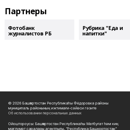
Партнеры
Фотобанк
Рубрика "Еда и
журналистов РБ
напитки"
© 2026 Башҡортостан Республикаһы Фёдоровка районы
муниципаль районының ижтимағи-сәйәси гәзите
Об использовании персональных данных
Ойоштороусы: Башҡортостан Республикаһы Матбуғат һәм киң
мәғлүмәт саралары агентлығы, "Республика Башкортостан"