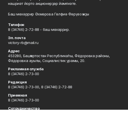
нәшриәт йорто акционерҙар йәмғиәте.
Баш мөхәррир Әхмәрова Гөлфиә Фәрүәз ҡыҙы
Телефон
8 (34746) 2-72-88 - баш мөхәррир.
Эл. почта
victory-rb@mail.ru
Адрес
453280, Башҡортостан Республикаһы, Фёдоровка районы,
Фёдоровка ауылы, Социалистик урамы, 20.
Рекламная служба
8 (34746) 2-73-00
Редакция
8 (34746) 2-73-00, 8 (34746) 2-72-88
Приемная
8 (34746) 2-73-00
Сотрудничество
8 (34746) 2-73-00, 8 (34746) 2-72-95
Отдел кадров
8 (34746) 2-72-94