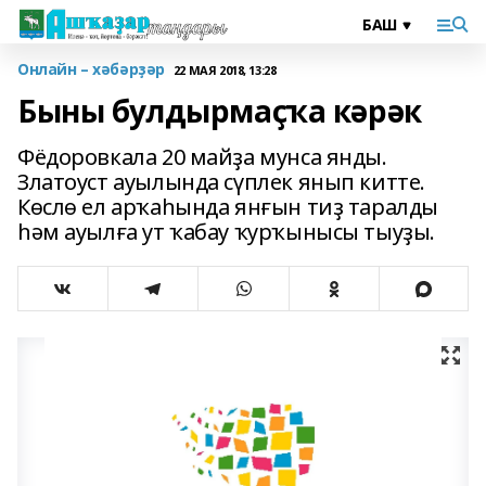
Онлайн – хәбәрҙәр
22 МАЯ 2018, 13:28
Быны булдырмаҫҡа кәрәк
Фёдоровкала 20 майҙа мунса янды.
Златоуст ауылында сүплек янып китте.
Көслө ел арҡаһында янғын тиҙ таралды
һәм ауылға ут ҡабау ҡурҡынысы тыуҙы.