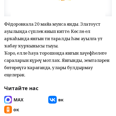
Фёдоровкала 20 майҙа мунса янды. Златоуст
ауылында сүплек янып китте. Көслө ел
арҡаһында янғын тиҙ таралды һәм ауылға ут
ҡабау ҡурҡынысы тыуҙы.
Ҡоро, елле һауа торошонда янғын хәүефһеҙлеге
сараларын күреү мотлаҡ. Янғынды, эҙемтәләрен
бөтөрөүгә ҡарағанда, уларҙы булдырмау
еңелерәк.
Читайте нас