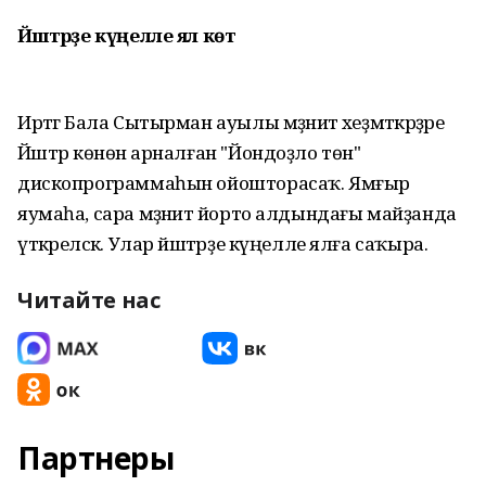
Йәштәрҙе күңелле ял көтә
Иртәгә Бала Сытырман ауылы мәҙәниәт хеҙмәткәрҙәре
Йәштәр көнөнә арналған "Йондоҙло төн"
дископрограммаһын ойошторасаҡ. Ямғыр
яумаһа, сара мәҙәниәт йорто алдындағы майҙанда
үткәреләсәк. Улар йәштәрҙе күңелле ялға саҡыра.
Читайте нас
Партнеры