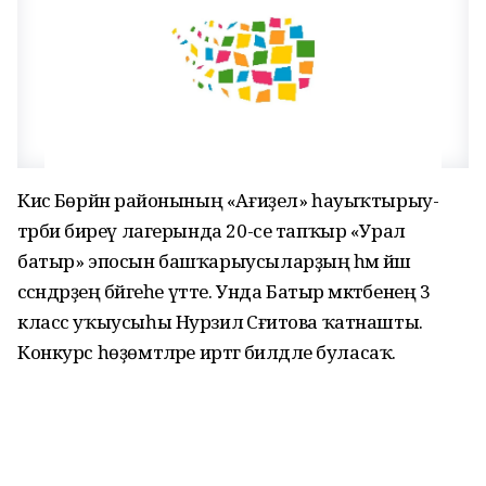
Кисә Бөрйән районының «Ағиҙел» һауыҡтырыу-
тәрбиә биреү лагерында 20-се тапҡыр «Урал
батыр» эпосын башҡарыусыларҙың һәм йәш
сәсәндәрҙең бәйгеһе үтте. Унда Батыр мәктәбенең 3
класс уҡыусыһы Нурзилә Сәғитова ҡатнашты.
Конкурс һөҙөмтәләре иртәгә билдәле буласаҡ.