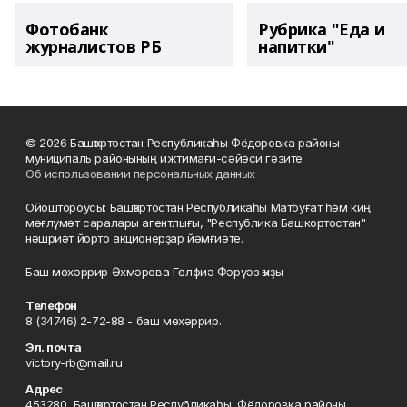
Фотобанк
Рубрика "Еда и
журналистов РБ
напитки"
© 2026 Башҡортостан Республикаһы Фёдоровка районы
муниципаль районының ижтимағи-сәйәси гәзите
Об использовании персональных данных
Ойоштороусы: Башҡортостан Республикаһы Матбуғат һәм киң
мәғлүмәт саралары агентлығы, "Республика Башкортостан"
нәшриәт йорто акционерҙар йәмғиәте.
Баш мөхәррир Әхмәрова Гөлфиә Фәрүәз ҡыҙы
Телефон
8 (34746) 2-72-88 - баш мөхәррир.
Эл. почта
victory-rb@mail.ru
Адрес
453280, Башҡортостан Республикаһы, Фёдоровка районы,