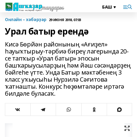
Онлайн – хәбәрҙәр
29 ИЮНЯ 2018, 07:03
Урал батыр ерендә
Кисә Бөрйән районының «Ағиҙел»
һауыҡтырыу-тәрбиә биреү лагерында 20-
се тапҡыр «Урал батыр» эпосын
башҡарыусыларҙың һәм йәш сәсәндәрҙең
бәйгеһе үтте. Унда Батыр мәктәбенең 3
класс уҡыусыһы Нурзилә Сәғитова
ҡатнашты. Конкурс һөҙөмтәләре иртәгә
билдәле буласаҡ.