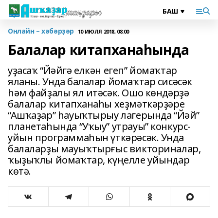
Онлайн – хәбәрҙәр
10 ИЮЛЯ 2018, 08:00
Балалар китапханаһында
уҙасаҡ “Йәйгә елкән егеп” йомаҡтар
яланы. Унда балалар йомаҡтар сисәсәк
һәм файҙалы ял итәсәк. Ошо көндәрҙә
балалар китапханаһы хеҙмәткәрҙәре
“Ашҡаҙар” һауыҡтырыу лагерында “Йәй”
планетаһында “Уҡыу” утрауы” конкурс-
уйын программаһын үткәрәсәк. Унда
балаларҙы мауыҡтырғыс викториналар,
ҡыҙыҡлы йомаҡтар, күңелле уйындар
көтә.