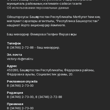
муниципаль районының ижтимағи-сәйәси гәзите
Об использовании персональных данных
Ойоштороусы: Башҡортостан Республикаһы Матбуғат һәм киң
мәғлүмәт саралары агентлығы, "Республика Башкортостан"
нәшриәт йорто акционерҙар йәмғиәте.
Баш мөхәррир Әхмәрова Гөлфиә Фәрүәз ҡыҙы
Телефон
8 (34746) 2-72-88 - баш мөхәррир.
Эл. почта
victory-rb@mail.ru
Адрес
453280, Башҡортостан Республикаһы, Фёдоровка районы,
Фёдоровка ауылы, Социалистик урамы, 20.
Рекламная служба
8 (34746) 2-73-00
Редакция
8 (34746) 2-73-00, 8 (34746) 2-72-88
Приемная
8 (34746) 2-73-00