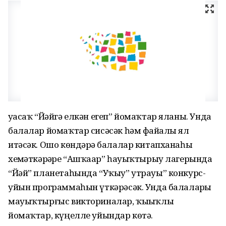
уҙасаҡ “Йәйгә елкән егеп” йомаҡтар яланы. Унда
балалар йомаҡтар сисәсәк һәм файҙалы ял
итәсәк. Ошо көндәрҙә балалар китапханаһы
хеҙмәткәрҙәре “Ашҡаҙар” һауыҡтырыу лагерында
“Йәй” планетаһында “Уҡыу” утрауы” конкурс-
уйын программаһын үткәрәсәк. Унда балаларҙы
мауыҡтырғыс викториналар, ҡыҙыҡлы
йомаҡтар, күңелле уйындар көтә.