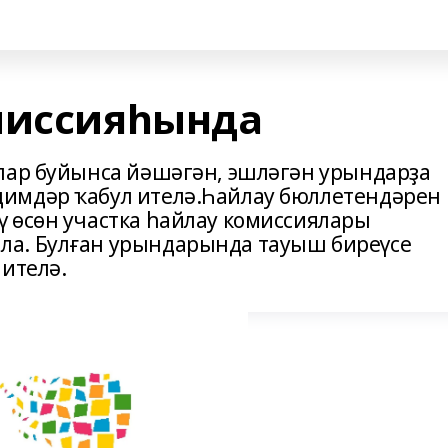
миссияһында
лар буйынса йәшәгән, эшләгән урындарҙа
имдәр ҡабул ителә.Һайлау бюллетендәрен
 өсөн участка һайлау комиссиялары
а. Булған урындарында тауыш биреүсе
 ителә.