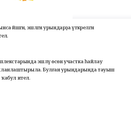
нса йәшәгән, эшләгән урындарҙа үткәрелгән
елә.
мплекстарында эшләү өсөн участка һайлау
планлаштырыла. Булған урындарында тауыш
ҡабул ителә.