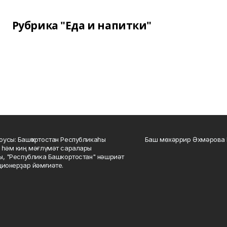
Рубрика "Еда и напитки"
усы: Башҡортостан Республикаһы
Баш мөхәррир Әхмәрова 
 һәм киң мәғлүмәт саралары
ы, "Республика Башкортостан" нәшриәт
ционерҙар йәмғиәте.