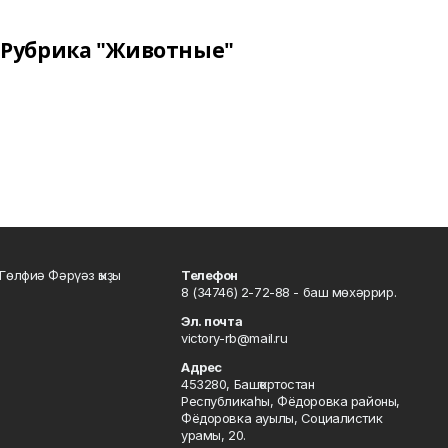
Рубрика "Животные"
Гөлфиә Фәрүәз ҡыҙы
Телефон
8 (34746) 2-72-88 - баш мөхәррир.
Эл. почта
victory-rb@mail.ru
Адрес
453280, Башҡортостан
Республикаһы, Фёдоровка районы,
Фёдоровка ауылы, Социалистик
урамы, 20.