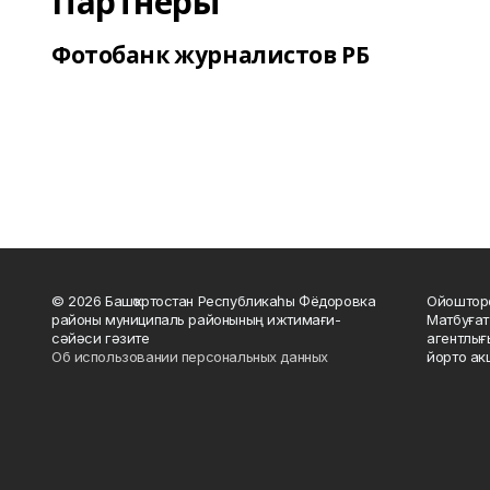
Партнеры
Фотобанк журналистов РБ
© 2026 Башҡортостан Республикаһы Фёдоровка
Ойошторо
районы муниципаль районының ижтимағи-
Матбуғат
сәйәси гәзите
агентлығ
Об использовании персональных данных
йорто ак