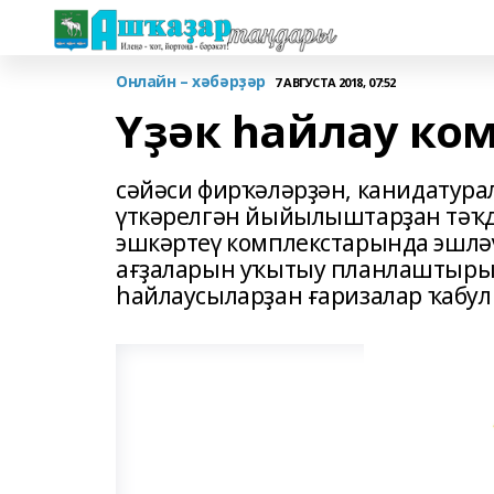
Онлайн – хәбәрҙәр
7 АВГУСТА 2018, 07:52
Үҙәк һайлау ко
сәйәси фирҡәләрҙән, канидатура
үткәрелгән йыйылыштарҙан тәҡд
эшкәртеү комплекстарында эшләү
ағҙаларын уҡытыу планлаштырыл
һайлаусыларҙан ғаризалар ҡабул