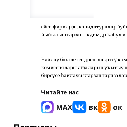
сәйәси фирҡәләрҙән, канидатуралар буйы
йыйылыштарҙан тәҡдимдәр ҡабул ит
Һайлау бюллетендәрен эшкәртеү ко
комиссиялары ағҙаларын уҡытыу 
биреүсе һайлаусыларҙан ғаризалар 
Читайте нас