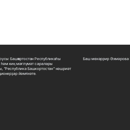
усы: Башҡортостан Республикаһы
Баш мөхәррир Әхмәрова 
 һәм киң мәғлүмәт саралары
ы, "Республика Башкортостан" нәшриәт
ционерҙар йәмғиәте.