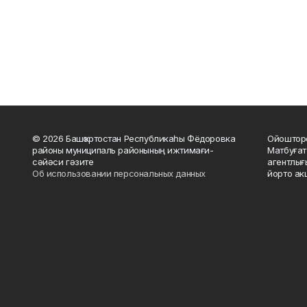
© 2026 Башҡортостан Республикаһы Фёдоровка
Ойошторо
районы муниципаль районының ижтимағи-
Матбуғат
сәйәси гәзите
агентлығ
Об использовании персональных данных
йорто ак