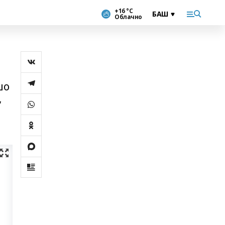
+16 °С
Облачно
шо
,