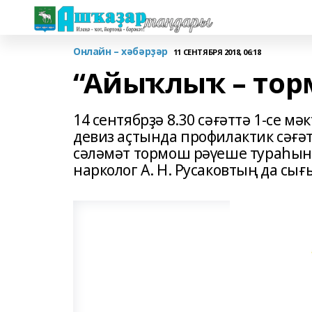
Онлайн – хәбәрҙәр
11 СЕНТЯБРЯ 2018, 06:18
“Айыҡлыҡ – то
14 сентябрҙә 8.30 сәғәттә 1-се 
девиз аҫтында профилактик сәғәт
сәләмәт тормош рәүеше тураһынд
нарколог А. Н. Русаковтың да с