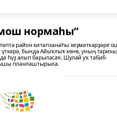
рмош нормаһы”
мәктәптә район китапханаһы хеҙмәткәрҙәре о
 үткәрә, бында Айыҡлыҡ көнө, уның тарихы
а һүҙ алып барыласаҡ. Шулай уҡ табиб-
ығышы планлаштырыла.