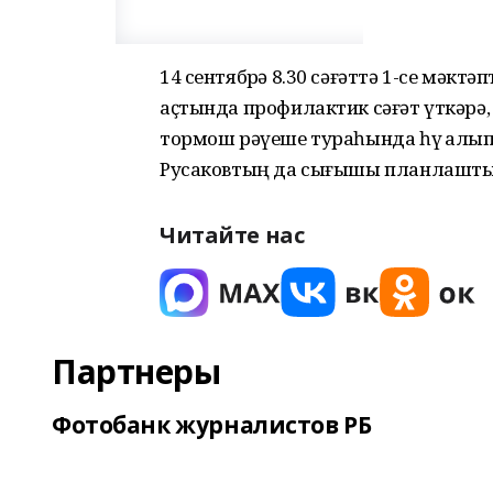
14 сентябрҙә 8.30 сәғәттә 1-се мәкт
аҫтында профилактик сәғәт үткәрә
тормош рәүеше тураһында һүҙ алып 
Русаковтың да сығышы планлашт
Читайте нас
Партнеры
Фотобанк журналистов РБ