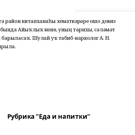
әптә район китапханаһы хеҙмәткәрҙәре ошо девиз
, бында Айыҡлыҡ көнө, уның тарихы, сәләмәт
барыласаҡ. Шулай уҡ табиб-нарколог А. Н.
ырыла.
Рубрика "Еда и напитки"