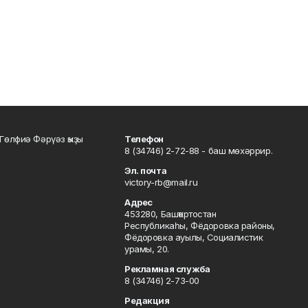
Гөлфиә Фәрүәз ҡыҙы
Телефон
8 (34746) 2-72-88 - баш мөхәррир.
Эл. почта
victory-rb@mail.ru
Адрес
453280, Башҡортостан
Республикаһы, Фёдоровка районы,
Фёдоровка ауылы, Социалистик
урамы, 20.
Рекламная служба
8 (34746) 2-73-00
Редакция