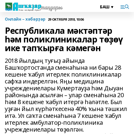
Онлайн – хәбәрҙәр
29 ОКТЯБРЯ 2018, 10:06
Республикала мәктәптәр
һәм поликлиникалар төҙөү
ике тапҡырға кәмегән
2018 йылдың туғыҙ айында
Башҡортостанда сменаһына ни бары 28
кешене ҡабул итерлек поликлиникалар
сафҡа индерелгән. Яңы медицина
учреждениелары Күмертауҙа һәм Дыуан
районында асылған – улар сменаһына 20
һәм 8 кешене ҡабул итергә һәләтле. Был
уҙған йыл күрһәткесенә 40% ҡына тәшкил
итә. Ул саҡта сменаһына 7 кешене ҡабул
итерлек амбулатор-поликлиника
учреждениелары төҙөлгән.