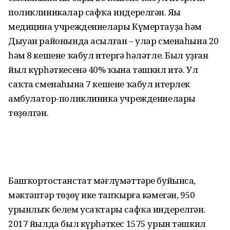
поликлиникалар сафҡа индерелгән. Яңы
медицина учреждениелары Күмертауҙа һәм
Дыуан районында асылған – улар сменаһына 20
һәм 8 кешене ҡабул итергә һәләтле. Был уҙған
йыл күрһәткесенә 40% ҡына тәшкил итә. Ул
саҡта сменаһына 7 кешене ҡабул итерлек
амбулатор-поликлиника учреждениелары
төҙөлгән.
Башҡортостанстат мәғлүмәттәре буйынса,
мәктәптәр төҙөү ике тапҡырға кәмегән, 950
урынлыҡ белем усаҡтары сафҡа индерелгән.
2017 йылда был күрһәткес 1575 урын тәшкил