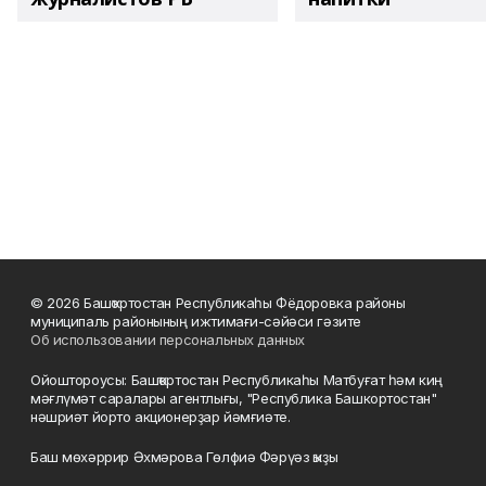
© 2026 Башҡортостан Республикаһы Фёдоровка районы
муниципаль районының ижтимағи-сәйәси гәзите
Об использовании персональных данных
Ойоштороусы: Башҡортостан Республикаһы Матбуғат һәм киң
мәғлүмәт саралары агентлығы, "Республика Башкортостан"
нәшриәт йорто акционерҙар йәмғиәте.
Баш мөхәррир Әхмәрова Гөлфиә Фәрүәз ҡыҙы