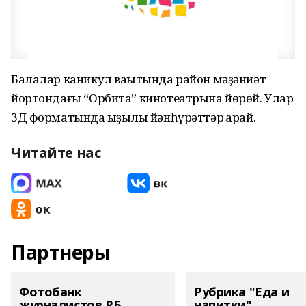
Балалар каникул ваҡытында район мәҙәниәт
йортондағы “Орбита” кинотеатрына йөрөй. Улар
3Д форматында ҡыҙыҡлы йәнһүрәттәр ҡарай.
Читайте нас
Партнеры
Фотобанк
Рубрика "Еда и
журналистов РБ
напитки"