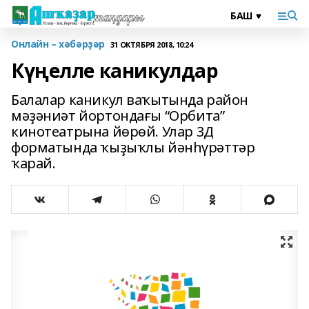
Онлайн – хәбәрҙәр
31 ОКТЯБРЯ 2018, 10:24
Күңелле каникулдар
Балалар каникул ваҡытында район
мәҙәниәт йортондағы “Орбита”
кинотеатрына йөрөй. Улар 3Д
форматында ҡыҙыҡлы йәнһүрәттәр
ҡарай.