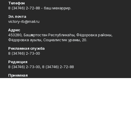
Телефон
8 (34746) 2-72-88 - баш мөхәррир.
Эл. почта
victory-rb@mail.ru
Адрес
453280, Башҡортостан Республикаһы, Фёдоровка районы,
Фёдоровка ауылы, Социалистик урамы, 20.
Рекламная служба
8 (34746) 2-73-00
Редакция
8 (34746) 2-73-00, 8 (34746) 2-72-88
Приемная
8 (34746) 2-73-00
Сотрудничество
8 (34746) 2-73-00, 8 (34746) 2-72-95
Отдел кадров
8 (34746) 2-72-94