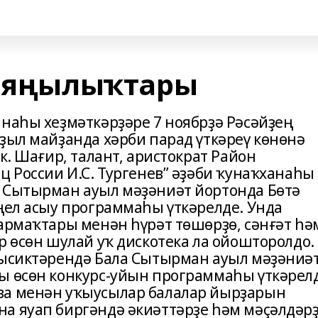
н яңылыҡтары
анаһы хеҙмәткәрҙәре 7 ноябрҙә Рәсәйҙең
ҙыл майҙанда хәрби парад үткәреү көнөнә
к. Шағир, талант, аристократ Район
ц России И.С. Тургенев” әҙәби ҡунаҡханаһы
 Сытырман ауыл мәҙәниәт йортонда Бөтә
ңел асыу программаһы үткәрелде. Унда
бармаҡтары менән һүрәт төшөрҙө, сәнғәт һә
р өсөн шулай уҡ дискотека ла ойошторолдо.
һысиктәрендә Бала Сытырман ауыл мәҙәниә
ы өсөн конкурс-уйын программаһы үткәрел
ва менән уҡыусылар балалар йырҙарын
а яуап биргәндә әкиәттәрҙе һәм мәҫәлдәр