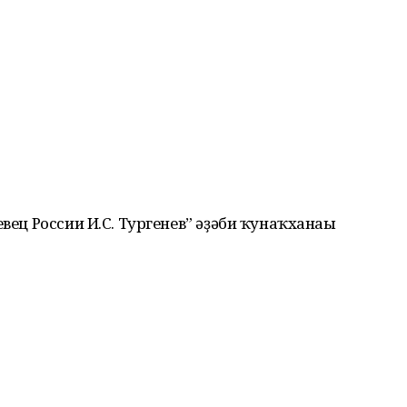
вец России И.С. Тургенев” әҙәби ҡунаҡханаһы