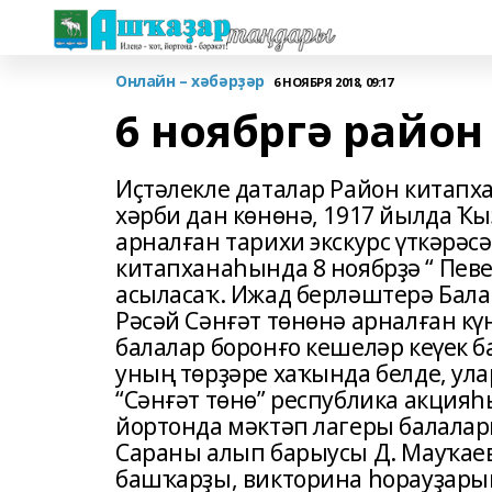
Онлайн – хәбәрҙәр
6 НОЯБРЯ 2018, 09:17
6 ноябргә райо
Иҫтәлекле даталар Район китапх
хәрби дан көнөнә, 1917 йылда Ҡы
арналған тарихи экскурс үткәрәсә
китапханаһында 8 ноябрҙә “ Певе
асыласаҡ. Ижад берләштерә Бала
Рәсәй Сәнғәт төнөнә арналған кү
балалар боронғо кешеләр кеүек 
уның төрҙәре хаҡында белде, ула
“Сәнғәт төнө” республика акция
йортонда мәктәп лагеры балалар
Сараны алып барыусы Д. Мауҡае
башҡарҙы, викторина һорауҙарын