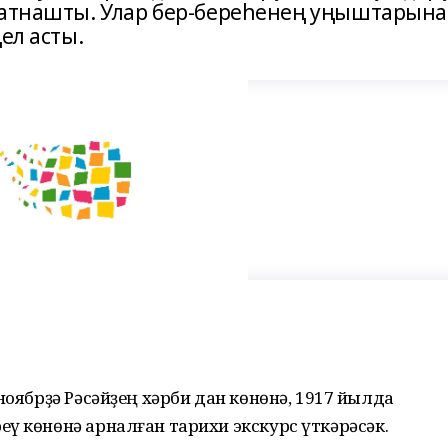
 ҡатнашты. Улар бер-береһенең уңыштарына
ел асты.
ноябрҙә Рәсәйҙең хәрби дан көнөнә, 1917 йылда
ү көнөнә арналған тарихи экскурс үткәрәсәк.