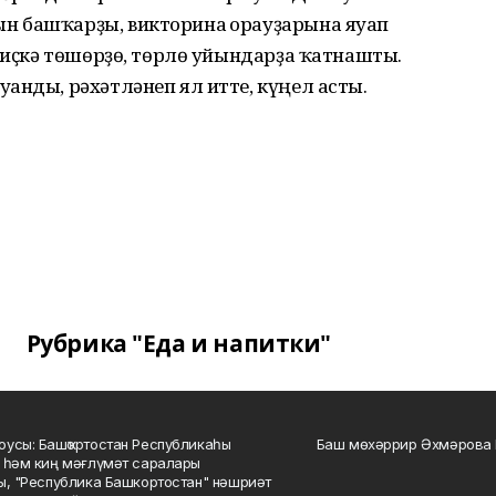
н башҡарҙы, викторина һорауҙарына яуап
е иҫкә төшөрҙө, төрлө уйындарҙа ҡатнашты.
анды, рәхәтләнеп ял итте, күңел асты.
Рубрика "Еда и напитки"
усы: Башҡортостан Республикаһы
Баш мөхәррир Әхмәрова 
 һәм киң мәғлүмәт саралары
ы, "Республика Башкортостан" нәшриәт