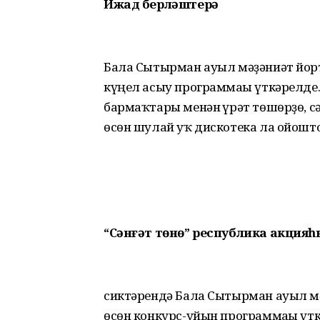
Ижад берләштерә
Бала Сытырман ауыл мәҙәниәт йорт
күңел асыу программаһы үткәрелде.
бармаҡтары менән һүрәт төшөрҙө, сә
өсөн шулай уҡ дискотека ла ойошт
“Сәнғәт төнө” республика акцияһ
сиктәрендә Бала Сытырман ауыл м
өсөн конкурс-уйын программаһы үт