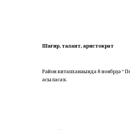
Шағир, талант, аристократ
Район китапханаһында 8 ноябрҙә “ Пе
асыласаҡ.