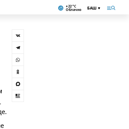
+22 °С
Облачно
м
т
де.
ҙе