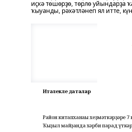
иҫкә төшөрҙө, төрлө уйындарҙа
ҡыуанды, рәхәтләнеп ял итте, күң
Иҫтәлекле даталар
Район китапханаһы хеҙмәткәрҙәре 7 
Ҡыҙыл майҙанда хәрби парад үткәре