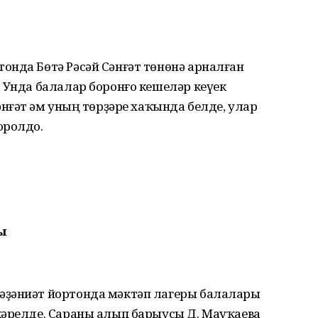
онда Бөтә Рәсәй Сәнғәт төнөнә арналған
 Унда балалар боронғо кешеләр кеүек
нғәт һәм уның төрҙәре хаҡында белде, улар
оролдо.
ы
әҙәниәт йортонда мәктәп лагеры балалары
кәрелде. Сараны алып барыусы Д. Мауҡаева