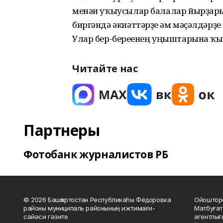
менән уҡыусылар балалар йырҙары
биргәндә әкиәттәрҙе һәм мәҫәлдәрҙ
Улар бер-береһенең уңыштарына ҡыу
Читайте нас
Партнеры
Фотобанк журналистов РБ
© 2026 Башҡортостан Республикаһы Фёдоровка
Ойошторо
районы муниципаль районының ижтимағи-
Матбуғат
сәйәси гәзите
агентлығ