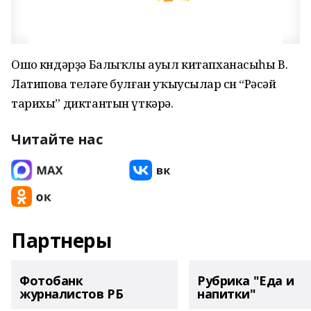
Ошо көндәрҙә Балыҡлы ауыл китапханасыһы В.
Латипова теләге булған уҡыусылар өсөн “Рәсәй
тарихы” диктантын үткәрә.
Читайте нас
Партнеры
Фотобанк
Рубрика "Еда и
журналистов РБ
напитки"