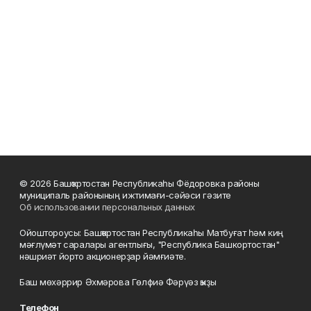
© 2026 Башҡортостан Республикаһы Фёдоровка районы
муниципаль районының ижтимағи-сәйәси гәзите
Об использовании персональных данных
Ойоштороусы: Башҡортостан Республикаһы Матбуғат һәм киң
мәғлүмәт саралары агентлығы, "Республика Башкортостан"
нәшриәт йорто акционерҙар йәмғиәте.
Баш мөхәррир Әхмәрова Гөлфиә Фәрүәз ҡыҙы
Телефон