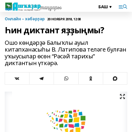
Онлайн – хәбәрҙәр
20 НОЯБРЯ 2018, 12:08
Һин диктант яҙҙыңмы?
Ошо көндәрҙә Балыҡлы ауыл
китапханасыһы В. Латипова теләге булған
уҡыусылар өсөн “Рәсәй тарихы”
диктантын үткәрә.