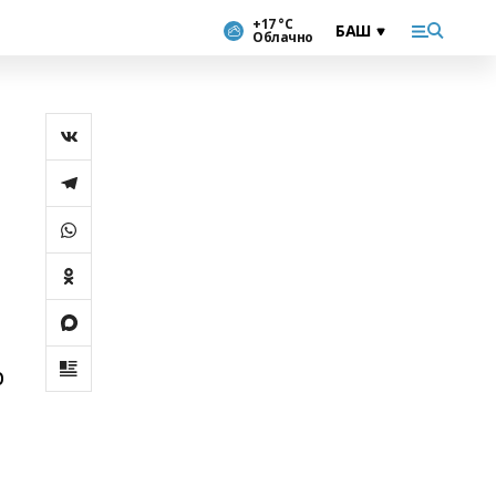
+17 °С
Облачно
р