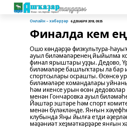
Онлайн – хәбәрҙәр
6 ДЕКАБРЯ 2018, 09:35
Финалда кем ең
Ошо көндәрҙә физкультура-һауы
ауыл биләмәләренең йыйылма к
финал ярыштары уҙҙы. Дедово, Ү
биләмәләре башлыҡтары ла бар и
спортсылары осрашты. Өсөнсө ур
биләмәләре командалары уйнаны.
һәм икенсе урын өсөн дедоволар 
менән Гончаровка ауыл биләмәһе
Йәштәр эштәре һәм спорт комит
менән бүләкләнде. Янғын хәүеф
клубында Яңы йылға етди әҙерлә
мәҙәниәт хеҙмәткәрҙәре янғын хә