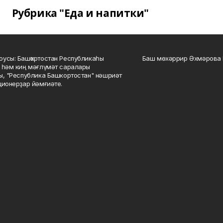
Рубрика "Еда и напитки"
усы: Башҡортостан Республикаһы
Баш мөхәррир Әхмәрова 
 һәм киң мәғлүмәт саралары
ы, "Республика Башкортостан" нәшриәт
ционерҙар йәмғиәте.