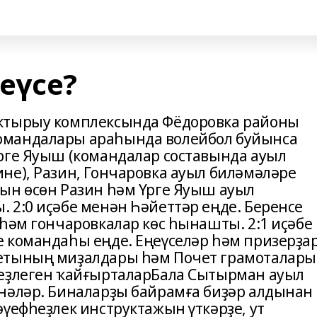
еүсе?
ҡтырыу комплексында Фёдоровка районы
омандалары араһында волейбол буйынса
рге Яуыш (командалар составында ауыл
не), Разин, Гончаровка ауыл биләмәләре
ын өсөн Разин һәм Үрге Яуыш ауыл
 2:0 иҫәбе менән Һәйеттәр еңде. Беренсе
һәм гончаровкалар көс һынашты. 2:1 иҫәбе
 командаһы еңде. Еңеүселәр һәм призерҙа
етының миҙалдары һәм Почет грамоталары
һеҙлеген ҡайғырталарБала Сытырман ауыл
нәләр. Биналарҙы байрамға биҙәр алдынан
үефһеҙлек инструктажын үткәрҙе, ут