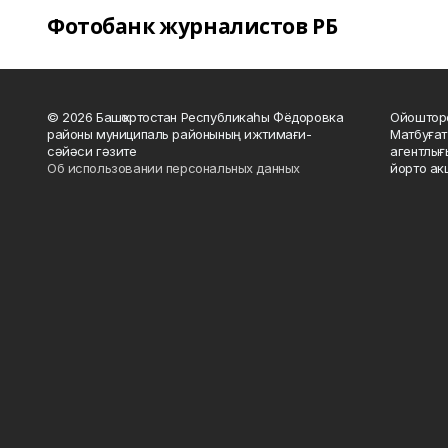
Фотобанк журналистов РБ
© 2026 Башҡортостан Республикаһы Фёдоровка
Ойошторо
районы муниципаль районының ижтимағи-
Матбуғат
сәйәси гәзите
агентлығ
Об использовании персональных данных
йорто ак