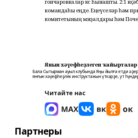
гончаровкалар көс һынашты. 2:1 иҫ
командаһы еңде. Еңеүселәр һәм пр
комитетының миҙалдары һәм Почет
Янғын хәүефһеҙлеген ҡайғырталар
Бала Сытырман ауыл клубында Яңы йылға етди әҙе
янғын хәүефһеҙлек инструктажын үткәрҙе, ут һүнде
Читайте нас
Партнеры