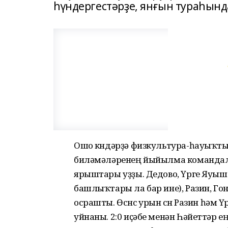
һүндергестәрҙе, янғын тураһынд
Ошо көндәрҙә физкультура-һауыҡт
биләмәләренең йыйылма командал
ярыштары уҙҙы. Дедово, Үрге Яуы
башлыҡтары ла бар ине), Разин, Г
осрашты. Өсөнсө урын өсөн Разин һ
уйнаны. 2:0 иҫәбе менән Һәйеттәр ең