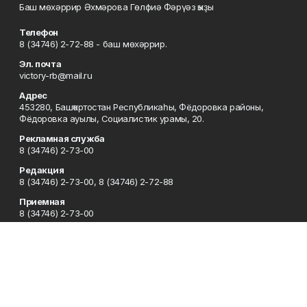
Баш мөхәррир Әхмәрова Гөлфиә Фәрүәз ҡыҙы
Телефон
8 (34746) 2-72-88 - баш мөхәррир.
Эл. почта
victory-rb@mail.ru
Адрес
453280, Башҡортостан Республикаһы, Фёдоровка районы,
Фёдоровка ауылы, Социалистик урамы, 20.
Рекламная служба
8 (34746) 2-73-00
Редакция
8 (34746) 2-73-00, 8 (34746) 2-72-88
Приемная
8 (34746) 2-73-00
Сотрудничество
8 (34746) 2-73-00, 8 (34746) 2-72-95
Отдел кадров
8 (34746) 2-72-94