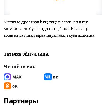
Мәктәптәге дәрестәрҙән һуң күңел асып, ял итеү
мөмкинлеге булғанда ниндәй рәхәт. Балалар
кинәнеп тау шыуырға парктағы тауға ашҡына.
Татьяна ЗӘЙНУЛЛИНА.
Читайте нас
Партнеры