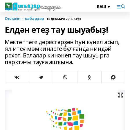
Онлайн – хәбәрҙәр
13 ДЕКАБРЯ 2018, 14:41
Елдән етеҙ тау шыуабыҙ!
Мәктәптәге дәрестәрҙән һуң күңел асып,
ял итеү мөмкинлеге булғанда ниндәй
рәхәт. Балалар кинәнеп тау шыуырға
парктағы тауға ашҡына.