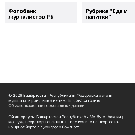
Фотобанк
Рубрика "Еда и
журналистов РБ
напитки"
© 2026 Башҡортостан Республикаһы Фёдоровка районы
муниципаль районының ижтимағи-сәйәси гәзите
Об использовании персональных данных
Ойоштороусы: Башҡортостан Республикаһы Матбуғат һәм киң
мәғлүмәт саралары агентлығы, "Республика Башкортостан"
нәшриәт йорто акционерҙар йәмғиәте.