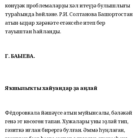
көнүҙәк проблемаларҙы хәл итеүҙә булышлығы
тураһында һөйләне. Р.И. Солтанова Башҡортостан
ҡатын-ҡыҙҙар хәрәкәте етәксеһе итеп бер
тауыштан һайланды.
Г. БАҠЫЕВА.
Яҡшылыҡты хайуандар ҙа аңлай
Фёдоровкала йәшәүсе ҡатын муйынсаҡлы, бәләкәй
генә эт көсөгөн тапҡан. Хужалары уны эҙләй тип,
гәзиткә иғлан бирергә булған. Әммә һуңлаған,