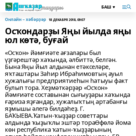
Онлайн – хәбәрҙәр
18 ДЕКАБРЯ 2018, 09:07
Осҡондарҙы Яңы йылда яңы
юл көтә, буғай
«Осҡон» йәмғиәте ағзалары был
үҙгәрештәр хаҡында, әлбиттә, белгән.
Бына Яңы йыл алдынан етәкселәре,
яҡташтары Заһир Ибраһимовтың ауыл
хужалығы предприятиеһын һатыуы факт
булып тора. Хеҙмәткәрҙәр «Осҡон»
йәмғиәте составынан сығыуҙары хаҡында
ғариза яҙғандар, хужалыҡтың артабанғы
яҙмышы әлегә билдәһеҙ. Г.
БАҠЫЕВА.Ҡатын-ҡыҙҙар советтары
алдында ҡыҙыҡлы эштәр тораӨфөлә йома
көн республика ҡатын-ҡыҙҙарының