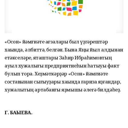
«Осҡон» йәмғиәте ағзалары был үҙгәрештәр
хаҡында, әлбиттә, белгән. Бына Яңы йыл алдынан
етәкселәре, яҡташтары Заһир Ибраһимовтың
ауыл хужалығы предприятиеһын һатыуы факт
булып тора. Хеҙмәткәрҙәр «Осҡон» йәмғиәте
составынан сығыуҙары хаҡында ғариза яҙғандар,
хужалыҡтың артабанғы яҙмышы әлегә билдәһеҙ.
Г. БАҠЫЕВА.