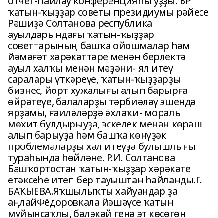
отчет-һайлау конференцияһы уҙҙы. БР
ҡатын-ҡыҙҙар советы президиумы рәйесе
Рәшиҙә Солтанова республика
ауылдарындағы ҡатын-ҡыҙҙар
советтарының башҡа ойошмалар һәм
йәмәғәт хәрәкәттәре менән берлектә
ауыл халҡы менән мәҙәни- ял итеү
саралары үткәреүе, ҡатын-ҡыҙҙарҙы
бизнес, йорт хужалығы алып барырға
өйрәтеүе, балаларҙы тәрбиәләү эшендә
ярҙамы, ғаиләләрҙә әхлаҡи- мораль
мөхит булдырыуҙа, эскелек менән көрәш
алып барыуҙа һәм башҡа көнүҙәк
проблемаларҙы хәл итеүҙә булышлығы
тураһында һөйләне. Р.И. Солтанова
Башҡортостан ҡатын-ҡыҙҙар хәрәкәте
етәксеһе итеп бер тауыштан һайланды.Г.
БАҠЫЕВА.Яҡшылыҡты хайуандар ҙа
аңлайФёдоровкала йәшәүсе ҡатын
муйынсаҡлы, бәләкәй генә эт көсөгөн