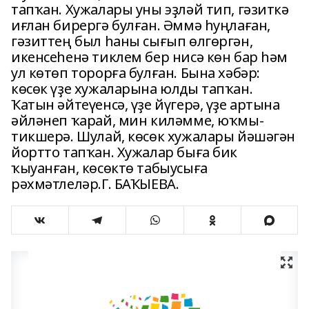
тапҡан. Хужалары уны эҙләй тип, гәзиткә
иғлан бирергә булған. Әммә һуңлаған,
гәзиттең был һаны сығып өлгөргән,
икенсеһенә тиклем бер нисә көн бар һәм
ул көтөп торорға булған. Бына хәбәр:
көсөк үҙе хужаларына юлды тапҡан.
Ҡатын әйтеүенсә, үҙе йүгерә, үҙе артына
әйләнеп ҡарай, мин киләмме, юҡмы-
тикшерә. Шулай, көсөк хужалары йәшәгән
йортто тапҡан. Хужалар быға бик
ҡыуанған, көсөктө табыусыға
рәхмәтлеләр.Г. БАҠЫЕВА.