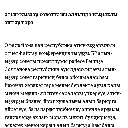
Ҡатын-ҡыҙҙар советтары алдында ҡыҙыҡлы
эштәр тора
Өфөлә йома көн республика ҡатын-ҡыҙҙарының
отчет-һайлау конференцияһы уҙҙы. БР ҡатын-
ҡыҙҙар советы президиумы рәйесе Рәшиҙә
Солтанова республика ауылдарындағы ҡатын-
ҡыҙҙар советтарының башҡа ойошмалар һәм
йәмәғәт хәрәкәттәре менән берлектә ауыл халҡы
менән мәҙәни- ял итеү саралары үткәреүе, ҡатын-
ҡыҙҙарҙы бизнес, йорт хужалығы алып барырға
өйрәтеүе, балаларҙы тәрбиәләү эшендә ярҙамы,
ғаиләләрҙә әхлаҡи- мораль мөхит булдырыуҙа,
эскелек менән көрәш алып барыуҙа һәм башҡа