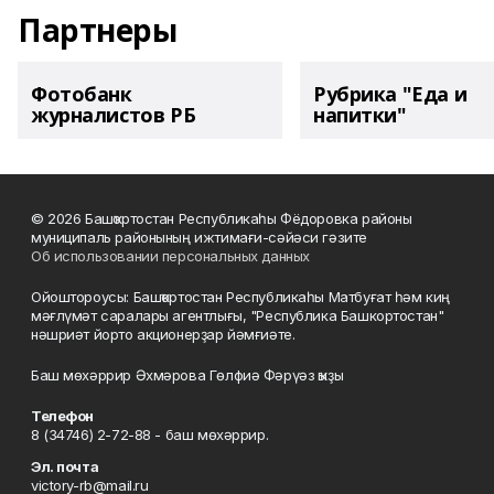
Партнеры
Фотобанк
Рубрика "Еда и
журналистов РБ
напитки"
© 2026 Башҡортостан Республикаһы Фёдоровка районы
муниципаль районының ижтимағи-сәйәси гәзите
Об использовании персональных данных
Ойоштороусы: Башҡортостан Республикаһы Матбуғат һәм киң
мәғлүмәт саралары агентлығы, "Республика Башкортостан"
нәшриәт йорто акционерҙар йәмғиәте.
Баш мөхәррир Әхмәрова Гөлфиә Фәрүәз ҡыҙы
Телефон
8 (34746) 2-72-88 - баш мөхәррир.
Эл. почта
victory-rb@mail.ru