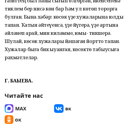
гәзиттең был һаны сығып өлгөргән, икенсеһенә
тиклем бер нисә көн бар һәм ул көтөп торорға
булған. Бына хәбәр: көсөк үҙе хужаларына юлды
тапҡан. Ҡатын әйтеүенсә, үҙе йүгерә, үҙе артына
әйләнеп ҡарай, мин киләмме, юҡмы- тикшерә.
Шулай, көсөк хужалары йәшәгән йортто тапҡан.
Хужалар быға бик ҡыуанған, көсөктө табыусыға
рәхмәтлеләр.
Г. БАҠЫЕВА.
Читайте нас