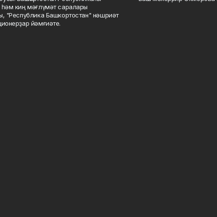
 һәм киң мәғлүмәт саралары
ы, "Республика Башкортостан" нәшриәт
ционерҙар йәмғиәте.