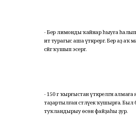
- Бер лимонды ҡайнар һыуға һалып, 
ит турағыс аша үткәрергә. Бер аҙ аҡ
сәйгә ҡушып эсергә.
- 150 г ҡырғыстан үткәрелгән алмаға
таҙартылған сәтләүек ҡушырға. Был б
туҡландырыу өсөн файҙаһы ҙур.