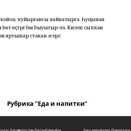
у ҡойоп, ҡуйырғансы ҡайнатырға. Һуңынан
 һөт өҫтәргә һәм һыуытыр¬ға. Килеп сыҡҡан
нә яртышар стакан эсергә.
Рубрика "Еда и напитки"
усы: Башҡортостан Республикаһы
Баш мөхәррир Әхмәрова 