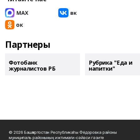
Партнеры
Фотобанк
Рубрика "Еда и
журналистов РБ
напитки"
© 2026 Башҡортостан Республикаһы Фёдоровка районы
муниципаль районының ижтимағи-сәйәси гәзите