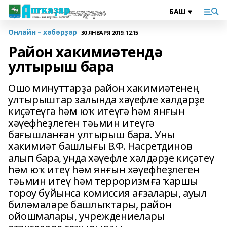
Онлайн – хәбәрҙәр
30 ЯНВАРЯ 2019, 12:15
Район хакимиәтендә
ултырыш бара
Ошо минуттарҙа район хакимиәтенең
ултырыштар залында хәүефле хәлдәрҙе
киҫәтеүгә һәм юҡ итеүгә һәм янғын
хәүефһеҙлеген тәьмин итеүгә
бағышланған ултырыш бара. Уны
хакимиәт башлығы В.Ф. Насретдинов
алып бара, унда хәүефле хәлдәрҙе киҫәтеү
һәм юҡ итеү һәм янғын хәүефһеҙлеген
тәьмин итеү һәм терроризмға ҡаршы
тороу буйынса комиссия ағзалары, ауыл
биләмәләре башлыҡтары, район
ойошмалары, учреждениелары