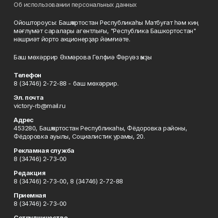
Об использовании персональных данных
Ойоштороусы: Башҡортостан Республикаһы Матбуғат һәм киң
мәғлүмәт саралары агентлығы, "Республика Башкортостан"
нәшриәт йорто акционерҙар йәмғиәте.
Баш мөхәррир Әхмәрова Гөлфиә Фәрүәз ҡыҙы
Телефон
8 (34746) 2-72-88 - баш мөхәррир.
Эл. почта
victory-rb@mail.ru
Адрес
453280, Башҡортостан Республикаһы, Фёдоровка районы,
Фёдоровка ауылы, Социалистик урамы, 20.
Рекламная служба
8 (34746) 2-73-00
Редакция
8 (34746) 2-73-00, 8 (34746) 2-72-88
Приемная
8 (34746) 2-73-00
Сотрудничество