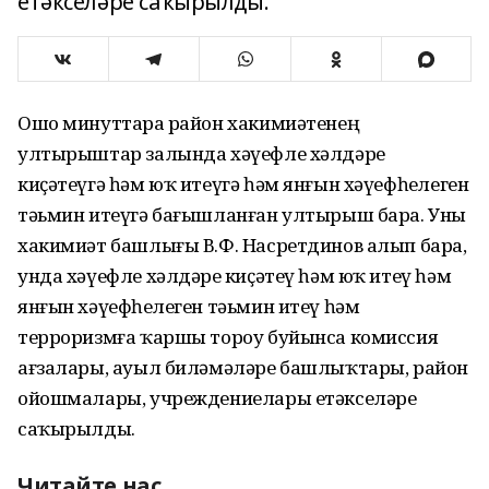
етәкселәре саҡырылды.
Ошо минуттарҙа район хакимиәтенең
ултырыштар залында хәүефле хәлдәрҙе
киҫәтеүгә һәм юҡ итеүгә һәм янғын хәүефһеҙлеген
тәьмин итеүгә бағышланған ултырыш бара. Уны
хакимиәт башлығы В.Ф. Насретдинов алып бара,
унда хәүефле хәлдәрҙе киҫәтеү һәм юҡ итеү һәм
янғын хәүефһеҙлеген тәьмин итеү һәм
терроризмға ҡаршы тороу буйынса комиссия
ағзалары, ауыл биләмәләре башлыҡтары, район
ойошмалары, учреждениелары етәкселәре
саҡырылды.
Читайте нас