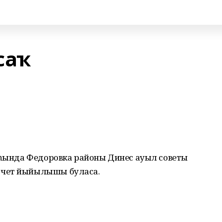
саҡ
наһында Федоровка районы Динес ауыл советы
чет йыйылышы буласаҡ.