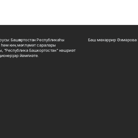
усы: Башҡортостан Республикаһы
Баш мөхәррир Әхмәрова 
 һәм киң мәғлүмәт саралары
ы, "Республика Башкортостан" нәшриәт
ционерҙар йәмғиәте.