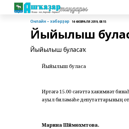
Онлайн – хәбәрҙәр
14 ФЕВРАЛЯ 2019, 08:15
Йыйылыш була
Йыйылыш буласаҡ
Йыйылыш буласаҡ
Иртәгә 15.00 сәғәттә хакимиәт би
ауыл биләмәһе депутаттарының от
Марина Шәймөхәмәтова.