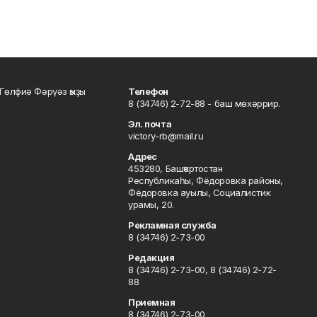
Гөлфиә Фәрүәз ҡыҙы
Телефон
8 (34746) 2-72-88 - баш мөхәррир.
Эл. почта
victory-rb@mail.ru
Адрес
453280, Башҡортостан
Республикаһы, Фёдоровка районы,
Фёдоровка ауылы, Социалистик
урамы, 20.
Рекламная служба
8 (34746) 2-73-00
Редакция
8 (34746) 2-73-00, 8 (34746) 2-72-
88
Приемная
8 (34746) 2-73-00