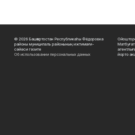
© 2026 Башҡортостан Республикаһы Фёдоровка
Ойошторо
районы муниципаль районының ижтимағи-
Матбуғат
сәйәси гәзите
агентлығ
Об использовании персональных данных
йорто ак