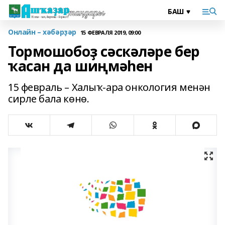
Онлайн – хәбәрҙәр
15 ФЕВРАЛЯ 2019, 09:00
Тормошобоҙ сәскәләре бер
ҡасан да шиңмәһен
15 февраль – Халыҡ-ара онкология менән
сирле бала көнө.