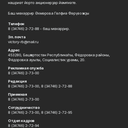
нәшриәт йорто акционерҙар йәмғиәте.
Баш мөхәррир Әхмәрова Гөлфиә Фәрүәз ҡыҙы
Телефон
8 (34746) 2-72-88 - баш мөхәррир.
Эл. почта
victory-rb@mail.ru
Адрес
453280, Башҡортостан Республикаһы, Фёдоровка районы,
Фёдоровка ауылы, Социалистик урамы, 20.
Рекламная служба
8 (34746) 2-73-00
Редакция
8 (34746) 2-73-00, 8 (34746) 2-72-88
Приемная
8 (34746) 2-73-00
Сотрудничество
8 (34746) 2-73-00, 8 (34746) 2-72-95
Отдел кадров
8 (34746) 2-72-94