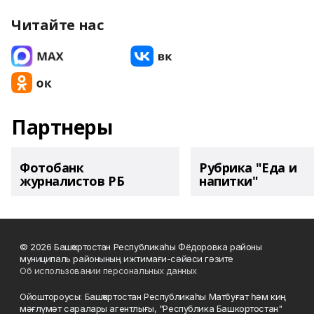
Читайте нас
Партнеры
Фотобанк
Рубрика "Еда и
журналистов РБ
напитки"
© 2026 Башҡортостан Республикаһы Фёдоровка районы
муниципаль районының ижтимағи-сәйәси гәзите
Об использовании персональных данных
Ойоштороусы: Башҡортостан Республикаһы Матбуғат һәм киң
мәғлүмәт саралары агентлығы, "Республика Башкортостан"