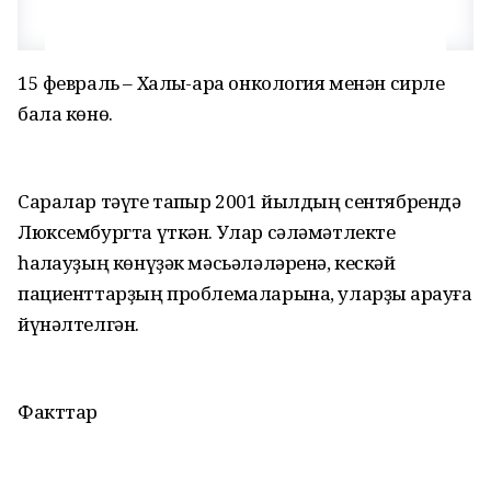
15 февраль – Халыҡ-ара онкология менән сирле
бала көнө.
Саралар тәүге тапҡыр 2001 йылдың сентябрендә
Люксембургта үткән. Улар сәләмәтлекте
һаҡлауҙың көнүҙәк мәсьәләләренә, кескәй
пациенттарҙың проблемаларына, уларҙы ҡарауға
йүнәлтелгән.
Факттар