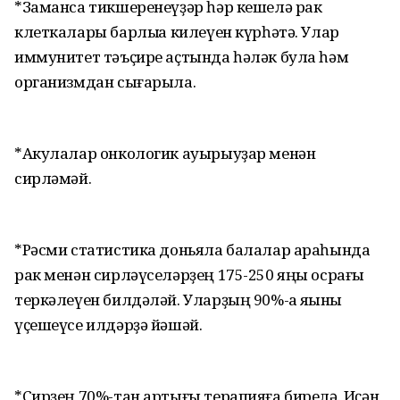
*Заманса тикшеренеүҙәр һәр кешелә рак
клеткалары барлыҡҡа килеүен күрһәтә. Улар
иммунитет тәъҫире аҫтында һәләк була һәм
организмдан сығарыла.
*Акулалар онкологик ауырыуҙар менән
сирләмәй.
*Рәсми статистика доньяла балалар араһында
рак менән сирләүселәрҙең 175-250 яңы осрағы
теркәлеүен билдәләй. Уларҙың 90%-ҡа яҡыны
үҫешеүсе илдәрҙә йәшәй.
*Сирҙең 70%-тан артығы терапияға бирелә. Иҫән