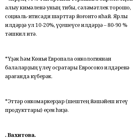
ҡалыу кимәленә уның тибы, сәләмәтлек торошо,
социаль-иҡтисади шарттар йоғонто яһай. Ярлы
илдәрҙә ул 10-20%, үҫешеүсе илдәрҙә – 80-90 %
тәшкил итә.
*Үҙәк һәм Көньяҡ Европала онкологиянан
балаларҙың үлеү осраҡтары Евросоюз илдәренә
ҡарағанда күберәк.
*Эттәр онкомаркерҙар (шештең йәшәйеш итеү
продукттары) еҫен һиҙә.
Ә. Вахитова.