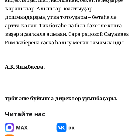
ҡаранылар. Алыштар, юғалтыуҙар,
дошмандарҙың утҡа тотоуҙары – бөтәһе лә
артта ҡалған. Тик бөтәһе лә был бәхетле көнгә
ҡәҙәр иҫән ҡала алмаған. Сара рядовой Сыуаҡаев
Рим ҡәберенә сәскә һалыу менән тамамланды.
А.К. Яныбаева,
тәрбиә эше буйынса директор урынбаҫары.
Читайте нас