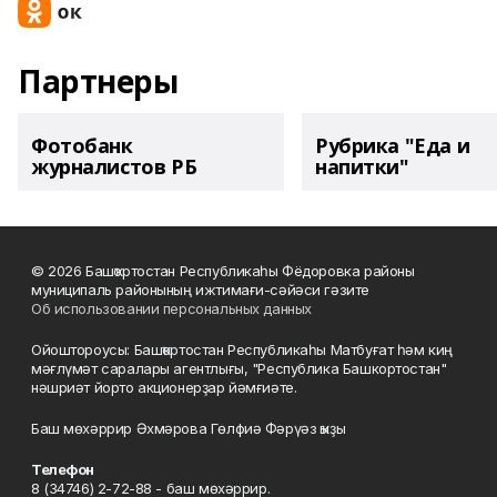
Партнеры
Фотобанк
Рубрика "Еда и
журналистов РБ
напитки"
© 2026 Башҡортостан Республикаһы Фёдоровка районы
муниципаль районының ижтимағи-сәйәси гәзите
Об использовании персональных данных
Ойоштороусы: Башҡортостан Республикаһы Матбуғат һәм киң
мәғлүмәт саралары агентлығы, "Республика Башкортостан"
нәшриәт йорто акционерҙар йәмғиәте.
Баш мөхәррир Әхмәрова Гөлфиә Фәрүәз ҡыҙы
Телефон
8 (34746) 2-72-88 - баш мөхәррир.