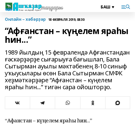
Онлайн – хәбәрҙәр
18 ФЕВРАЛЯ 2019, 08:30
“Афғанстан – күңелем яраһы
һин...”
1989 йылдың 15 февралендә Афғанстандан
ғәскәрҙәрҙе сығарыуға бағышлап, Бала
Сытырман ауылы мәктәбенең 8-10 синыф
уҡыусылары өсөн Бала Сытырман СМФК
хеҙмәткәрҙәре “Афғанстан – күңелем
яраһы һин...” тигән сара ойошторҙо.
“Афғанстан – күңелем яраһы һин...”