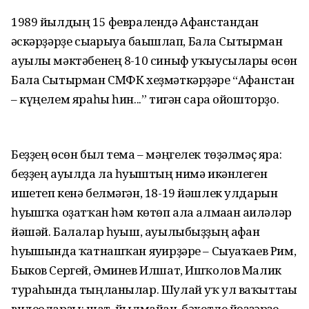
1989 йылдың 15 февралендә Афғанстандан
ғәскәрҙәрҙе сығарыуға бағышлап, Бала Сытырман
ауылы мәктәбенең 8-10 синыф уҡыусылары өсөн
Бала Сытырман СМФК хеҙмәткәрҙәре “Афғанстан
– күңелем яраһы һин...” тигән сара ойошторҙо.
Беҙҙең өсөн был тема – мәңгелек төҙәлмәҫ яра:
беҙҙең ауылда ла һуғыштың нимә икәнлеген
ишетеп кенә белмәгән, 18-19 йәшлек улдарын
һуғышҡа оҙатҡан һәм көтөп ала алмаған ғаиләләр
йәшәй. Балалар һуғыш, ауылыбыҙҙың афған
һуғышында ҡатнашҡан яуғирҙәре – Сыуаҡаев Рим,
Быков Сергей, Әминев Илшат, Ишҡолов Малик
тураһында тыңланылар. Шулай уҡ ул ваҡыттағы
видеоларҙы: шат, йылмайған, бәхетле йөҙҙәрҙе