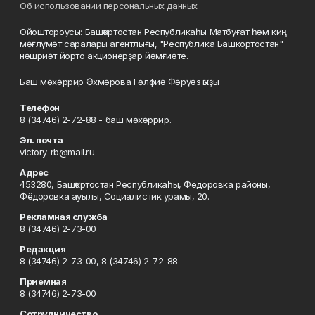
Об использовании персональных данных
Ойоштороусы: Башҡортостан Республикаһы Матбуғат һәм киң
мәғлүмәт саралары агентлығы, "Республика Башкортостан"
нәшриәт йорто акционерҙар йәмғиәте.
Баш мөхәррир Әхмәрова Гөлфиә Фәрүәз ҡыҙы
Телефон
8 (34746) 2-72-88 - баш мөхәррир.
Эл. почта
victory-rb@mail.ru
Адрес
453280, Башҡортостан Республикаһы, Фёдоровка районы,
Фёдоровка ауылы, Социалистик урамы, 20.
Рекламная служба
8 (34746) 2-73-00
Редакция
8 (34746) 2-73-00, 8 (34746) 2-72-88
Приемная
8 (34746) 2-73-00
Сотрудничество