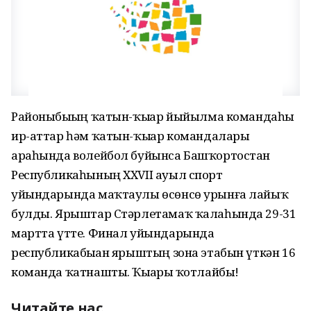
Районыбыҙҙың ҡатын-ҡыҙҙар йыйылма командаһы
ир-аттар һәм ҡатын-ҡыҙҙар командалары
араһында волейбол буйынса Башҡортостан
Республикаһының XXVII ауыл спорт
уйындарында маҡтаулы өсөнсө урынға лайыҡ
булды. Ярыштар Стәрлетамаҡ ҡалаһында 29-31
мартта үтте. Финал уйындарында
республикабыҙҙан ярыштың зона этабын үткән 16
команда ҡатнашты. Ҡыҙҙарҙы ҡотлайбыҙ!
Читайте нас