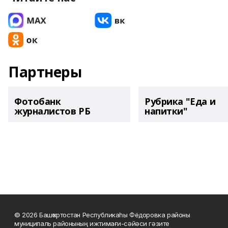
Партнеры
Фотобанк
Рубрика "Еда и
журналистов РБ
напитки"
© 2026 Башҡортостан Республикаһы Фёдоровка районы
муниципаль районының ижтимағи-сәйәси гәзите