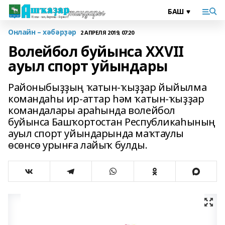
Онлайн – хәбәрҙәр
2 АПРЕЛЯ 2019, 07:20
Волейбол буйынса XXVII
ауыл спорт уйындары
Районыбыҙҙың ҡатын-ҡыҙҙар йыйылма
командаһы ир-аттар һәм ҡатын-ҡыҙҙар
командалары араһында волейбол
буйынса Башҡортостан Республикаһының
ауыл спорт уйындарында маҡтаулы
өсөнсө урынға лайыҡ булды.