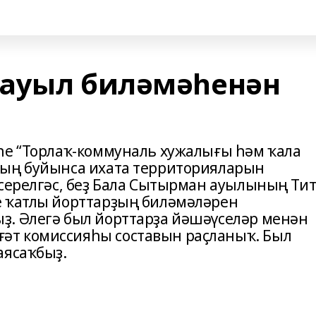
 ауыл биләмәһенән
һе “Торлаҡ-коммуналь хужалығы һәм ҡала
ның буйынса ихата территорияларын
үсерелгәс, беҙ Бала Сытырман ауылының Ти
е ҡатлы йорттарҙың биләмәләрен
ҙ. Әлегә был йорттарҙа йәшәүселәр менән
т комиссияһы составын раҫланыҡ. Был
аясаҡбыҙ.