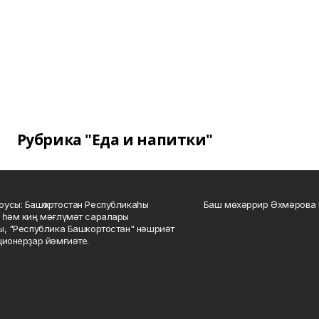
Рубрика "Еда и напитки"
усы: Башҡортостан Республикаһы
Баш мөхәррир Әхмәрова 
 һәм киң мәғлүмәт саралары
ы, "Республика Башкортостан" нәшриәт
ционерҙар йәмғиәте.