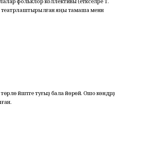
лар фольклор коллективы (етәкселәре Т.
 театрлаштырылған яңы тамаша менән
лө йәштәге туғыҙ бала йөрөй. Ошо көндәрҙә
ған.