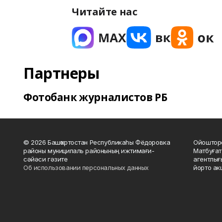
Читайте нас
Партнеры
Фотобанк журналистов РБ
© 2026 Башҡортостан Республикаһы Фёдоровка
Ойошторо
районы муниципаль районының ижтимағи-
Матбуғат
сәйәси гәзите
агентлығ
Об использовании персональных данных
йорто ак