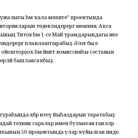
хужалығы һәм ҡала мөхите” проектында
иторияларын төҙөкләндерергә мөмкин. Аҡса
лының Титов һәм 1-се Май урамдарындағы ике
ләндерергә планлаштырабыҙ. Әлегә был
 ойошторҙоҡ һәм йәмәғәт комиссияһы составын
ҙерләй башлаясаҡбыҙ.
ураһында хәбәр итеү йыһаздарын таратабыҙ.
дай техник саралар имен булмаған ғаиләләр
халҡының 50 процентында улар ҡуйылған инде.