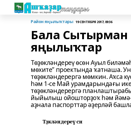
Район яңылыҡтары
19 СЕНТЯБРЯ 2017, 09:36
Бала Сытырман
яңылыҡтар
Төҙөкләндереү өсөн Ауыл биләмә
мөхите” проектында ҡатнаша. У
төҙөкләндерергә мөмкин. Аҡса к
һәм 1-се Май урамдарындағы ик
төҙөкләндерергә планлаштырабы
йыйылыш ойошторҙоҡ һәм йәмәғә
аҙнала паспорттар әҙерләй башл
Төҙөкләндереү өсөн