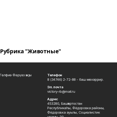
Рубрика "Животные"
Гөлфиә Фәрүәз ҡыҙы
Телефон
8 (34746) 2-72-88 - баш мөхәррир.
Эл. почта
victory-rb@mail.ru
Адрес
453280, Башҡортостан
Республикаһы, Фёдоровка районы,
Фёдоровка ауылы, Социалистик
урамы, 20.