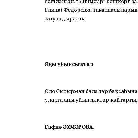
башланған. “Ынйылар” башҡорт бала
Ғәлина) Федоровка тамашасыларын
ҡыуандырасаҡ.
Яңы уйынсыҡтар
Оло Сытырман балалар баҡсаһына төр
уларға яңы уйынсыҡтар ҡайтартыл
Гөлфиә ӘХМӘРОВА.