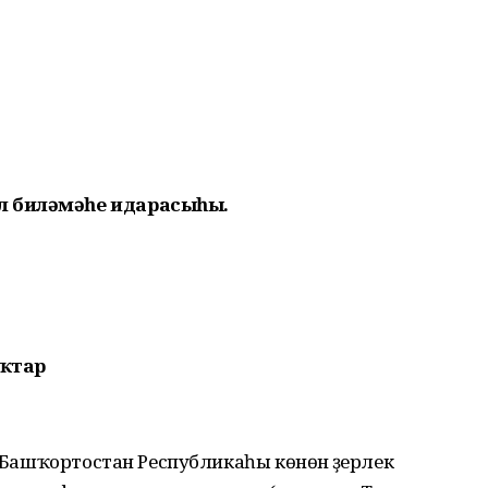
л биләмәһе идарасыһы.
ҡтар
- Башҡортостан Республикаһы көнөнә әҙерлек