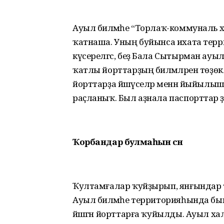
Ауыл биләмәһе “Торлаҡ-коммуналь 
ҡатнаша. Уның буйынса ихата терр
күсерелгәс, беҙ Бала Сытырман ауы
ҡатлы йорттарҙың биләмәләрен төҙөк
йорттарҙа йәшәүселәр менән йыйылыш
раҫланыҡ. Был аҙнала паспорттар ә
Ҡорбандар булмаһын өсөн
Ҡултамғалар ҡуйҙырып, янғындар т
Ауыл биләмәһе территорияһында бын
йәшәгән йорттарға ҡуйылды. Ауыл 