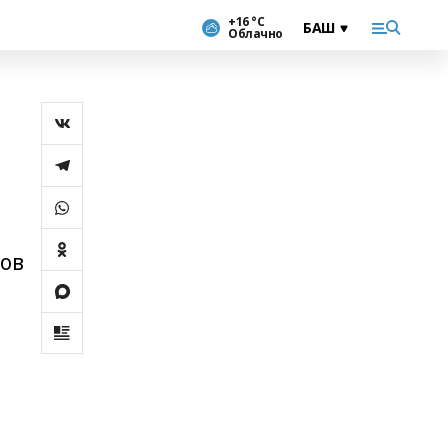
+16 °С
Облачно
тов