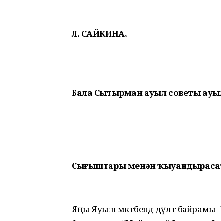
Л. САЙКИНА,
Бала Сытырман ауыл советы ауы
Сығыштары менән ҡыуандыраса
Яңы Яуыш мәктәбендә дәүләт байрамы