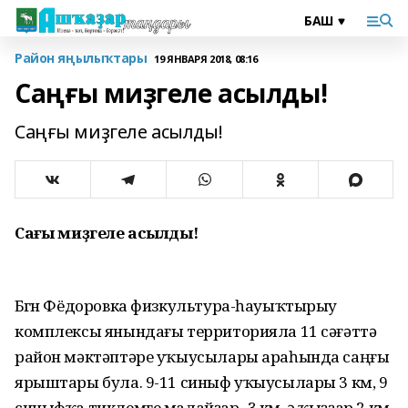
Район яңылыҡтары
19 ЯНВАРЯ 2018, 08:16
Саңғы миҙгеле асылды!
Саңғы миҙгеле асылды!
Саңғы миҙгеле асылды!
Бөгөн Фёдоровка физкультура-һауыҡтырыу
комплексы янындағы территорияла 11 сәғәттә
район мәктәптәре уҡыусылары араһында саңғы
ярыштары була. 9-11 синыф уҡыусылары 3 км, 9
синыфҡа тиклемге малайҙар- 3 км, ә ҡыҙҙар 2 км