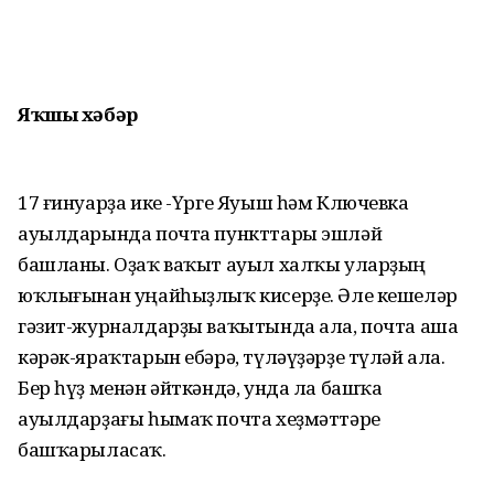
Яҡшы хәбәр
17 ғинуарҙа ике -Үрге Яуыш һәм Ключевка
ауылдарында почта пункттары эшләй
башланы. Оҙаҡ ваҡыт ауыл халҡы уларҙың
юҡлығынан уңайһыҙлыҡ кисерҙе. Әле кешеләр
гәзит-журналдарҙы ваҡытында ала, почта аша
кәрәк-яраҡтарын ебәрә, түләүҙәрҙе түләй ала.
Бер һүҙ менән әйткәндә, унда ла башҡа
ауылдарҙағы һымаҡ почта хеҙмәттәре
башҡарыласаҡ.