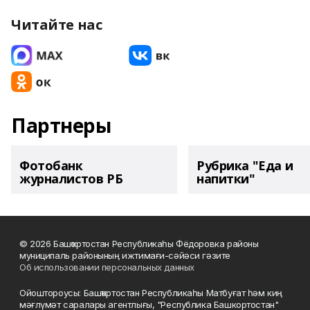
Читайте нас
Партнеры
Фотобанк
Рубрика "Еда и
журналистов РБ
напитки"
© 2026 Башҡортостан Республикаһы Фёдоровка районы
муниципаль районының ижтимағи-сәйәси гәзите
Об использовании персональных данных
Ойоштороусы: Башҡортостан Республикаһы Матбуғат һәм киң
мәғлүмәт саралары агентлығы, "Республика Башкортостан"