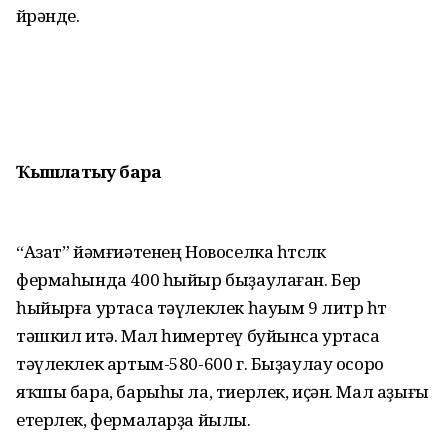
өйрәнде.
Ҡышлатыу бара
“Азат” йәмғиәтенең Новоселка һөтсөлөк
фермаһында 400 һыйыр быҙаулаған. Бер
һыйырға уртаса тәүлеклек һауым 9 литр һөт
тәшкил итә. Мал һимертеү буйынса уртаса
тәүлеклек артым-580-600 г. Быҙаулау осоро
яҡшы бара, барыһы ла, тиерлек, иҫән. Мал аҙығы
етерлек, фермаларҙа йылы.