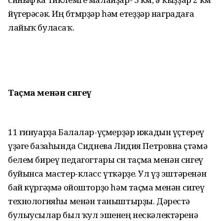
йүгерәсәк. Иң бөтмөрҙәр һәм етеҙҙәр наградаға
лайыҡ буласаҡ.
Таҫма менән сигеү
11 ғинуарҙа Балалар-үҫмерҙәр ижадын үҫтереү
үҙәге базаһында Сиднева Лидия Петровна өҫтәмә
белем биреү педагогтары өсөн таҫма менән сигеү
буйынса мастер-класс үткәрҙе. Ул үҙ эштәренән
бай күргәҙмә ойошторҙо һәм таҫма менән сигеү
технологияһы менән таныштырҙы. Дәрестә
булыусылар был ҡул эшенең нескәлектәренә