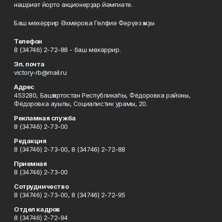
нәшриәт йорто акционерҙар йәмғиәте.
Баш мөхәррир Әхмәрова Гөлфиә Фәрүәз ҡыҙы
Телефон
8 (34746) 2-72-88 - баш мөхәррир.
Эл. почта
victory-rb@mail.ru
Адрес
453280, Башҡортостан Республикаһы, Фёдоровка районы,
Фёдоровка ауылы, Социалистик урамы, 20.
Рекламная служба
8 (34746) 2-73-00
Редакция
8 (34746) 2-73-00, 8 (34746) 2-72-88
Приемная
8 (34746) 2-73-00
Сотрудничество
8 (34746) 2-73-00, 8 (34746) 2-72-95
Отдел кадров
8 (34746) 2-72-94