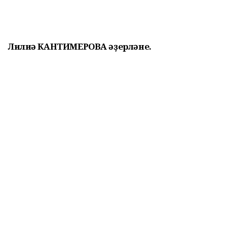
Лилиә КАНТИМЕРОВА әҙерләне.