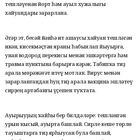
тешләүенән йорт һәм ауыл хужалығы
хайуандары зарарлана.
Әгәр эт, бесәй йәиһә ит ашаусы хайуан тешләгән
икән, кисекмәҫтән яраны һабынлап йыуырға,
унан водород перекисы менән эшкәртергә һәм
травма пунктына барырға кәрәк. Табипҡа тиҙ
арала мөрәжәғәт итеү мотлаҡ. Вирус менән
зарарланғандан һуң тиҙ арала вакцина эшләтеү
сирҙең артабанғы үҫешен туҡтата.
Ауырыуҙың ҡайһы бер билдәләре: тешләнгән
урын ҡысый, ауырта башлай. Сирле кеше төрлө
тауыштарға тиҙ ярһыусан була башлай,