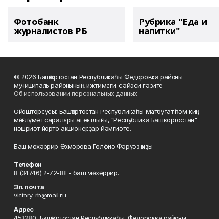
Фотобанк
Рубрика "Еда и
журналистов РБ
напитки"
© 2026 Башҡортостан Республикаһы Фёдоровка районы
муниципаль районының ижтимағи-сәйәси гәзите
Об использовании персональных данных
Ойоштороусы: Башҡортостан Республикаһы Матбуғат һәм киң
мәғлүмәт саралары агентлығы, "Республика Башкортостан"
нәшриәт йорто акционерҙар йәмғиәте.
Баш мөхәррир Әхмәрова Гөлфиә Фәрүәз ҡыҙы
Телефон
8 (34746) 2-72-88 - баш мөхәррир.
Эл. почта
victory-rb@mail.ru
Адрес
453280, Башҡортостан Республикаһы, Фёдоровка районы,