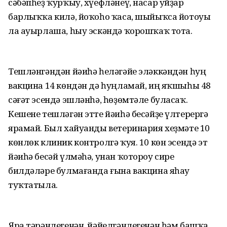
сәбәпһеҙ ҡурҡыу, хүефләнеү, насар уйҙар
барлыҡҡа килә, йоҡоһо ҡаса, шыйыҡса йотоуы
ла ауырлаша, һыу эскәндә ҡорошҡаҡ тота.
Тешләнгәндән йәиһә һеләгәйе эләккәндән һуң
вакцина 14 көндән дә һуңламай, иң яҡшыһы 48
сәғәт эсендә эшләнһә, һөҙөмтәле буласаҡ.
Кешене тешләгән этте йәиһә бесәйҙе үлтерергә
ярамай. Был хайуанды ветеринария хеҙмәте 10
көнлөк клиник контролгә ҡуя. 10 көн эсендә эт
йәиһә бесәй үлмәһә, унан ҡотороу сире
билдәләре булмағанда ғына вакцина яһау
туҡтатыла.
Яра тәрәнлегенән, йәйелгәнлегенән һәм башҡа