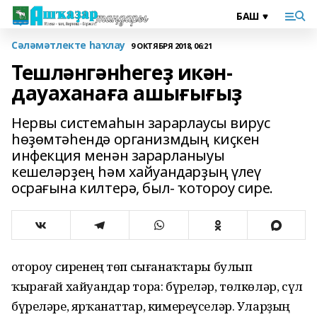
Сәләмәтлекте һаҡлау
9 ОКТЯБРЯ 2018, 06:21
Тешләнгәнһегеҙ икән-
дауаханаға ашығығыҙ
Нервы системаһын зарарлаусы вирус
һөҙөмтәһендә организмдың киҫкен
инфекция менән зарарланыуы
кешеләрҙең һәм хайуандарҙың үлеү
осрағына килтерә, был- ҡотороу сире.
Ҡотороу сиренең төп сығанаҡтары булып
ҡырағай хайуандар тора: бүреләр, төлкөләр, сүл
бүреләре, ярҡанаттар, кимереүселәр. Уларҙың