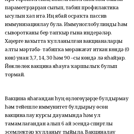
параметрҙарҙан сығып, табип профилактика
ысулын хәл итә. Иң ябай осраҡта пассив
иммунизациялау була. Иммуноглобулинды һәм
сыворотканы бер тапҡыр ғына индерәләр.
Хәҙерге ваҡытта ҡулланылған вакцианаларҙы
алты мәртәбә- табипҡа мөрәжәғәт иткән көндә (0
көн) унан 3,7, 14, 30 һәм 90 –сы көндә лә яһайҙар.
Йөклөлөк вакцина яһауға ҡаршылыҡ булып
тормай.
Вакцина яһағандан һуң өҙлөгөүҙәрҙе булдырмау
һәм тейешле иммунитет булдырыу өсөн
вакциналау курсы дауамында һәм ул
тамамлағандан алып 6 ай эсендә спиртлы
эсемлектәр ҡулланыу тыйыла. Вакциналау