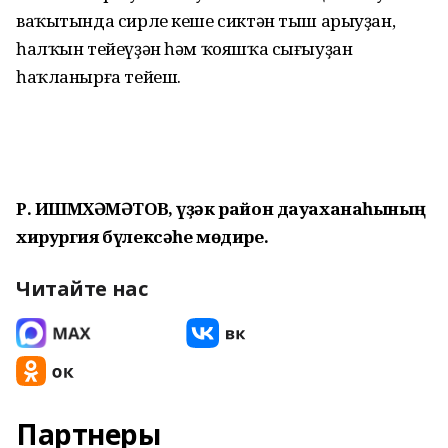
ваҡытында сирле кеше сиктән тыш арыуҙан,
һалҡын тейеүҙән һәм ҡояшҡа сығыуҙан
һаҡланырға тейеш.
Р. ИШМӨХӘМӘТОВ, үҙәк район дауаханаһының
хирургия бүлексәһе мөдире.
Читайте нас
Партнеры