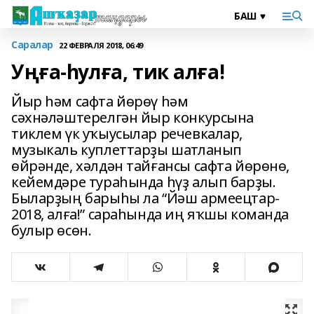
Саралар
22 ФЕВРАЛЯ 2018, 06:49
Уңға-һулға, тик алға!
Йыр һәм сафта йөрөү һәм
сәхнәләштерелгән йыр конкурсына
тиклем үк уҡыусылар речевкалар,
музыкаль куплеттарҙы шатланып
өйрәнде, хәлдән тайғансы сафта йөрөнө,
кейемдәре тураһында һүҙ алып барҙы.
Быларҙың барыһы ла “Йәш армеецтар-
2018, алға!” сараһында иң яҡшы команда
булыр өсөн.