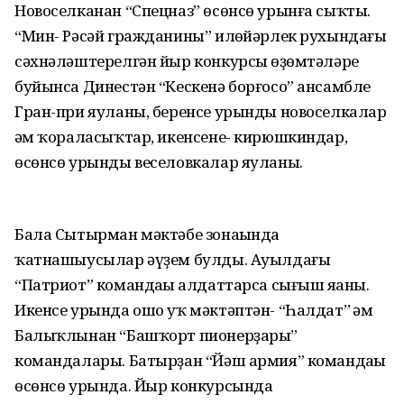
Новоселканан “Спецназ” өсөнсө урынға сыҡты.
“Мин- Рәсәй гражданины” илһөйәрлек рухындағы
сәхнәләштерелгән йыр конкурсы һөҙөмтәләре
буйынса Динестән “Кескенә борғосо” ансамбле
Гран-при яуланы, беренсе урынды новоселкалар
һәм ҡораласыҡтар, икенсене- кирюшкиндар,
өсөнсө урынды веселовкалар яуланы.
Бала Сытырман мәктәбе зонаһында
ҡатнашыусылар әүҙем булды. Ауылдағы
“Патриот” командаһы һалдаттарса сығыш яһаны.
Икенсе урында ошо уҡ мәктәптән- “Һалдат” һәм
Балыҡлынан “Башҡорт пионерҙары”
командалары. Батырҙан “Йәш армия” командаһы
өсөнсө урында. Йыр конкурсында