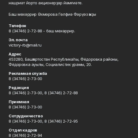
нәшриәт йорто акционерҙар йәмғиәте.
Баш мөхәррир Әхмәрова Гөлфиә Фәрүәз ҡыҙы
Телефон
8 (34746) 2-72-88 - баш мөхәррир.
Эл. почта
victory-rb@mail.ru
Адрес
453280, Башҡортостан Республикаһы, Фёдоровка районы,
Фёдоровка ауылы, Социалистик урамы, 20.
Рекламная служба
8 (34746) 2-73-00
Редакция
8 (34746) 2-73-00, 8 (34746) 2-72-88
Приемная
8 (34746) 2-73-00
Сотрудничество
8 (34746) 2-73-00, 8 (34746) 2-72-95
Отдел кадров
8 (34746) 2-72-94