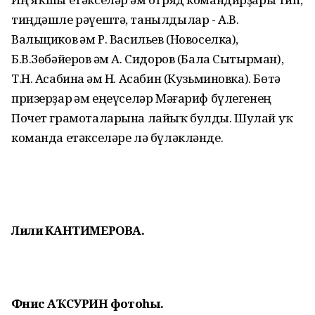
тиңдәшле рәүештә, танылдылар - А.В.
Вальщиков һәм Р. Васильев (Новоселка),
Б.В.Зөбәйеров һәм А. Сидоров (Бала Сытырман),
Т.Н. Асабина һәм Н. Асабин (Кузьминовка). Бөтә
призерҙар һәм еңеүселәр Мәғариф бүлегенең
Почет грамоталарына лайыҡ булды. Шулай уҡ
команда етәкселәре лә бүләкләнде.
Лилиә КАНТИМЕРОВА.
Фәнис АҠСУРИН фотоһы.