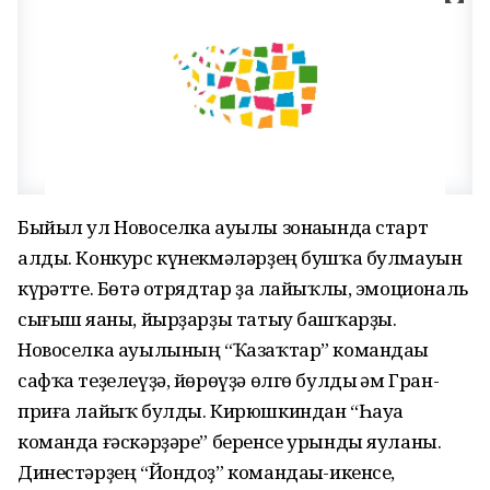
Быйыл ул Новоселка ауылы зонаһында старт
алды. Конкурс күнекмәләрҙең бушҡа булмауын
күрһәтте. Бөтә отрядтар ҙа лайыҡлы, эмоциональ
сығыш яһаны, йырҙарҙы татыу башҡарҙы.
Новоселка ауылының “Ҡазаҡтар” командаһы
сафҡа теҙелеүҙә, йөрөүҙә өлгө булды һәм Гран-
приға лайыҡ булды. Кирюшкиндан “Һауа
команда ғәскәрҙәре” беренсе урынды яуланы.
Динестәрҙең “Йондоҙ” командаһы-икенсе,