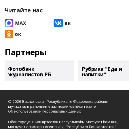
Читайте нас
Партнеры
Фотобанк
Рубрика "Еда и
журналистов РБ
напитки"
© 2026 Башҡортостан Республикаһы Фёдоровка районы
муниципаль районының ижтимағи-сәйәси гәзите
Об использовании персональных данных
Ойоштороусы: Башҡортостан Республикаһы Матбуғат һәм киң
мәғлүмәт саралары агентлығы, "Республика Башкортостан"