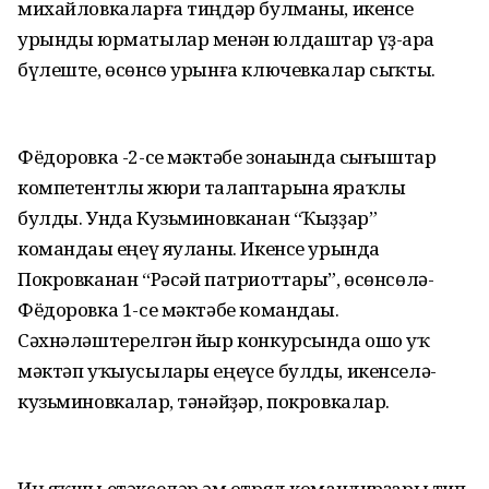
михайловкаларға тиңдәр булманы, икенсе
урынды юрматылар менән юлдаштар үҙ-ара
бүлеште, өсөнсө урынға ключевкалар сыҡты.
Фёдоровка -2-се мәктәбе зонаһында сығыштар
компетентлы жюри талаптарына яраҡлы
булды. Унда Кузьминовканан “Ҡыҙҙар”
командаһы еңеү яуланы. Икенсе урында
Покровканан “Рәсәй патриоттары”, өсөнсөлә-
Фёдоровка 1-се мәктәбе командаһы.
Сәхнәләштерелгән йыр конкурсында ошо уҡ
мәктәп уҡыусылары еңеүсе булды, икенселә-
кузьминовкалар, тәнәйҙәр, покровкалар.
Иң яҡшы етәкселәр һәм отряд командирҙары тип,